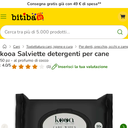
Consegna gratis già con 49 € di spesa**
Overview
catalogo
Cerca
Cani
Toelettatura cani, igiene e cura
Per denti, orecchie, occhi e zam
kooa Salviette detergenti per cane
50 pz - al profumo di cocco
: 4.0/5
Inserisci la tua valutazione
(
1
)