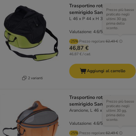
Trasportino rotondo
Prezzo più basso
semirigido Sandy
praticato negli
L 46 x P 44 x H 35 cm
ultimi 30 gg,
prima dello
sconto.
Valutazione: 4.6/5
(
108
)
-25%
Prezzo regolare
62,49 €
46,87 €
46,87 € / cad.
Aggiungi al carrello
2 varianti
Trasportino rotondo
Prezzo più basso
semirigido Sandy
praticato negli
Arancione, L 46 x P 44 x H 35 cm
ultimi 30 gg,
prima dello
sconto.
Valutazione: 4.6/5
(
108
)
-25%
Prezzo regolare
62,49 €