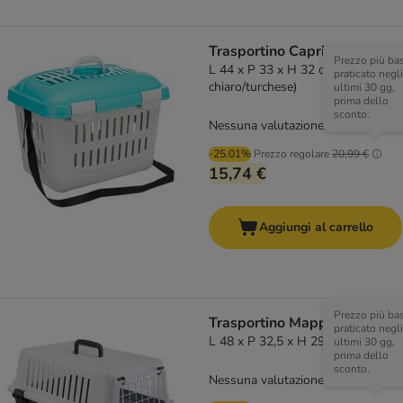
Trasportino Capri Trixie
Prezzo più ba
L 44 x P 33 x H 32 cm (grigio
praticato negli
chiaro/turchese)
ultimi 30 gg,
prima dello
sconto.
Nessuna valutazione
-25.01%
Prezzo regolare
20,99 €
15,74 €
Aggiungi al carrello
Prezzo più ba
Trasportino Mappa - XS
praticato negli
L 48 x P 32,5 x H 29 cm
ultimi 30 gg,
prima dello
sconto.
Nessuna valutazione