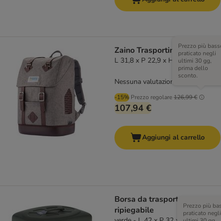
Prezzo più bass
Zaino Trasportino KURGO
praticato negli
L 31,8 x P 22,9 x H 47 cm
ultimi 30 gg,
prima dello
sconto.
Nessuna valutazione
-15%
Prezzo regolare
126,99 €
107,94 €
Aggiungi al carrello
Borsa da trasporto
Prezzo più ba
ripiegabile
praticato negli
verde - L 42 x P 32 x H 34 cm
ultimi 30 gg,