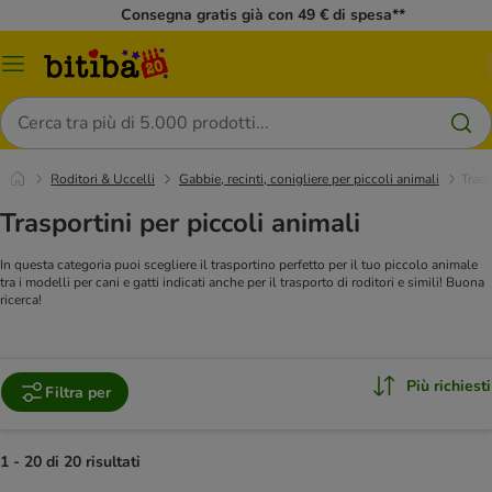
Consegna gratis già con 49 € di spesa**
Overview
catalogo
Cerca
Roditori & Uccelli
Gabbie, recinti, conigliere per piccoli animali
Trasp
Trasportini per piccoli animali
In questa categoria puoi scegliere il trasportino perfetto per il tuo piccolo animale
tra i modelli per cani e gatti indicati anche per il trasporto di roditori e simili! Buona
ricerca!
Più richiesti
Filtra per
1 - 20 di 20 risultati