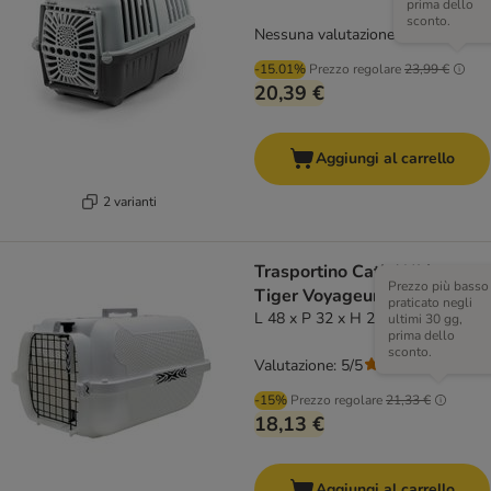
prima dello
sconto.
Nessuna valutazione
-15.01%
Prezzo regolare
23,99 €
20,39 €
Aggiungi al carrello
2 varianti
Trasportino Catit White
Prezzo più basso
Tiger Voyageur White
praticato negli
L 48 x P 32 x H 28 cm
ultimi 30 gg,
prima dello
sconto.
Valutazione: 5/5
(
1
)
-15%
Prezzo regolare
21,33 €
18,13 €
Aggiungi al carrello