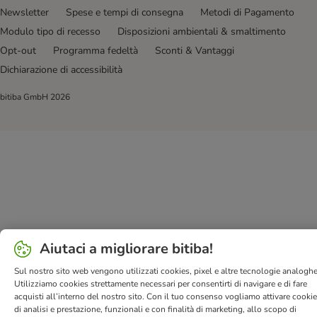
Newsletter
Spese e tempi di consegna
Metodi di Pagamento
Modulo tipo di recesso
Disposizioni ambientali & smaltimento
Opt-out
Programma fedeltà
Sconti & Vantaggi
Dichiarazione di accessibilità
bitiba GmbH
2026
Aiutaci a migliorare bitiba!
Sul nostro sito web vengono utilizzati cookies, pixel e altre tecnologie analoghe
Utilizziamo cookies strettamente necessari per consentirti di navigare e di fare
acquisti all’interno del nostro sito. Con il tuo consenso vogliamo attivare cooki
di analisi e prestazione, funzionali e con finalità di marketing, allo scopo di