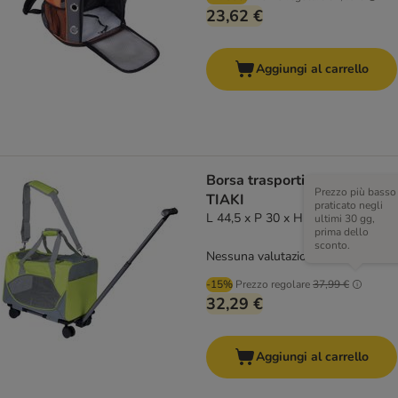
23,62 €
Aggiungi al carrello
Borsa trasportino con ruote
Prezzo più basso
TIAKI
praticato negli
L 44,5 x P 30 x H 30 cm
ultimi 30 gg,
prima dello
sconto.
Nessuna valutazione
-15%
Prezzo regolare
37,99 €
32,29 €
Aggiungi al carrello