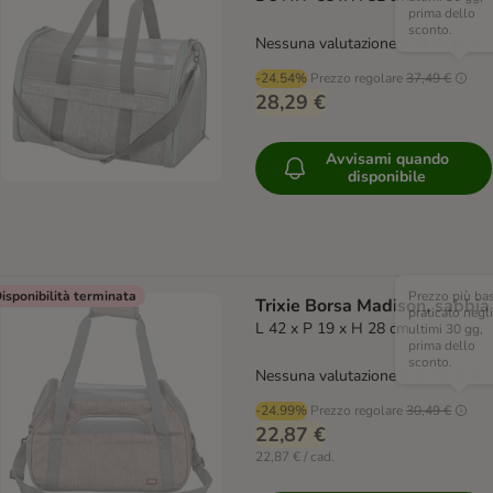
prima dello
sconto.
Nessuna valutazione
-24.54%
Prezzo regolare
37,49 €
28,29 €
Avvisami quando
disponibile
isponibilità terminata
Prezzo più ba
Trixie Borsa Madison, sabbia
praticato negli
L 42 x P 19 x H 28 cm
ultimi 30 gg,
prima dello
sconto.
Nessuna valutazione
-24.99%
Prezzo regolare
30,49 €
22,87 €
22,87 € / cad.