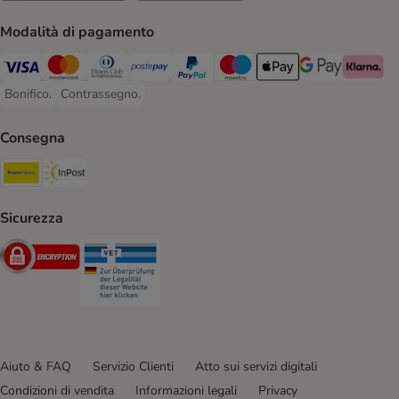
Modalità di pagamento
Visa. Payment Method
Mastercard. Payment Method
Diners Club. Payment Method
Postepay. Payment Method
PayPal. Payment Method
Maestro. Payment Method
Apple pay. Payment Met
Google Pay Paym
Klarna Pa
Bonifico.
Contrassegno.
Bonifico. Payment Method
Contrassegno. Payment Method
Consegna
Poste Italiane. Shipping Method
InPost. Shipping Method
Sicurezza
Security
Security
Aiuto & FAQ
Servizio Clienti
Atto sui servizi digitali
Condizioni di vendita
Informazioni legali
Privacy