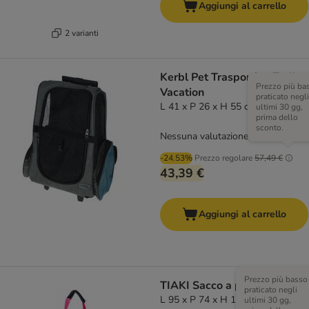
Aggiungi al carrello
2 varianti
Kerbl Pet Trasportino Trolley
Prezzo più ba
Vacation
praticato negli
L 41 x P 26 x H 55 cm
ultimi 30 gg,
prima dello
sconto.
Nessuna valutazione
-24.53%
Prezzo regolare
57,49 €
43,39 €
Aggiungi al carrello
Prezzo più basso
TIAKI Sacco a pelo portatile
praticato negli
L 95 x P 74 x H 11 cm
ultimi 30 gg,