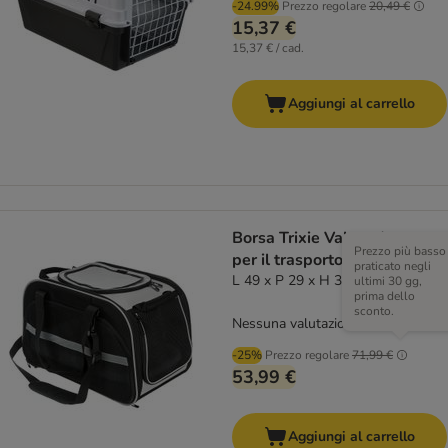
-24.99%
Prezzo regolare
20,49 €
15,37 €
15,37 € / cad.
Aggiungi al carrello
Borsa Trixie Valery da casa e
Prezzo più basso
per il trasporto
praticato negli
L 49 x P 29 x H 31 cm
ultimi 30 gg,
prima dello
sconto.
Nessuna valutazione
-25%
Prezzo regolare
71,99 €
53,99 €
Aggiungi al carrello