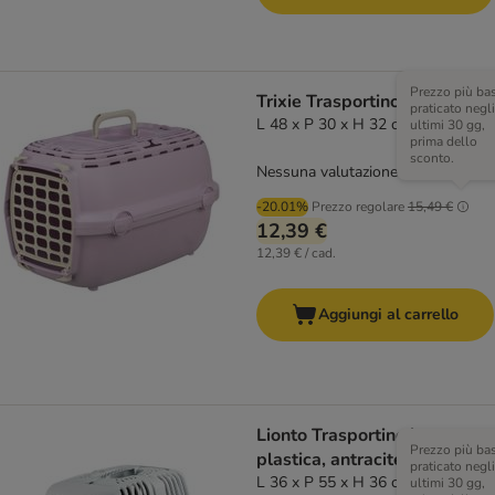
Prezzo più ba
Trixie Trasportino Relax 1
praticato negli
L 48 x P 30 x H 32 cm
ultimi 30 gg,
prima dello
sconto.
Nessuna valutazione
-20.01%
Prezzo regolare
15,49 €
12,39 €
12,39 € / cad.
Aggiungi al carrello
Lionto Trasportino in
Prezzo più ba
plastica, antracite
praticato negli
L 36 x P 55 x H 36 cm
ultimi 30 gg,