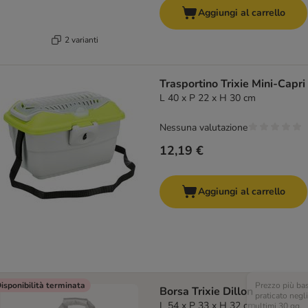
Aggiungi al carrello
2 varianti
Trasportino Trixie Mini-Capri
L 40 x P 22 x H 30 cm
Nessuna valutazione
12,19 €
Aggiungi al carrello
isponibilità terminata
Prezzo più ba
Borsa Trixie Dillon
praticato negli
L 54 x P 33 x H 32 cm
ultimi 30 gg,