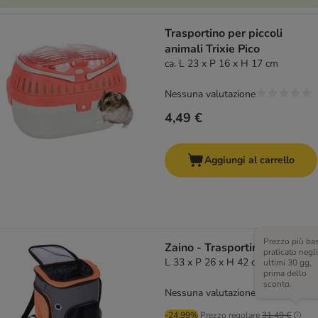
Trasportino per piccoli
animali Trixie Pico
ca. L 23 x P 16 x H 17 cm
Nessuna valutazione
4,49 €
Aggiungi al carrello
Prezzo più ba
Zaino - Trasportino Voyage
praticato negli
L 33 x P 26 x H 42 cm
ultimi 30 gg,
prima dello
sconto.
Nessuna valutazione
-24.99%
Prezzo regolare
31,49 €