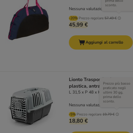
prima dello
sconto.
Nessuna valutazione
-20%
Prezzo regolare
57,49 €
45,99 €
Aggiungi al carrello
Lionto Trasportino in
Prezzo più basso
plastica, antracite
praticato negli
L 31,5 x P 48 x H 33 cm
ultimi 30 gg,
prima dello
sconto.
Nessuna valutazione
-5%
Prezzo regolare
19,79 €
18,80 €