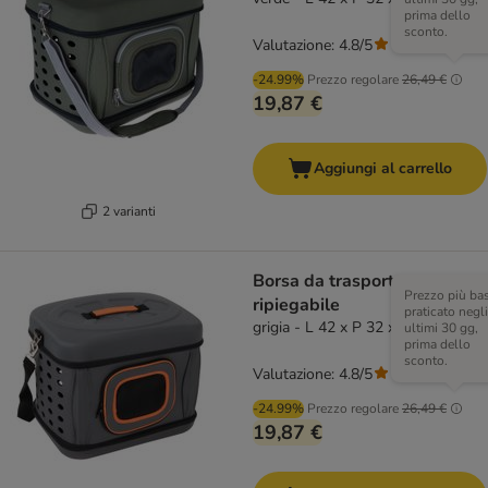
prima dello
sconto.
Valutazione: 4.8/5
(
22
)
-24.99%
Prezzo regolare
26,49 €
19,87 €
Aggiungi al carrello
2 varianti
Borsa da trasporto
Prezzo più ba
ripiegabile
praticato negli
grigia - L 42 x P 32 x H 30
ultimi 30 gg,
prima dello
sconto.
Valutazione: 4.8/5
(
22
)
-24.99%
Prezzo regolare
26,49 €
19,87 €