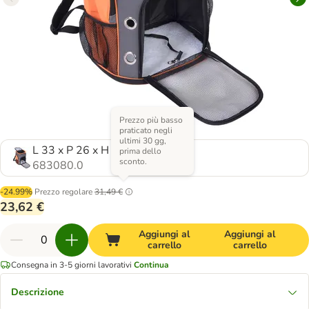
Prezzo più basso
praticato negli
ultimi 30 gg,
L 33 x P 26 x H 42 cm
prima dello
sconto.
683080.0
-24.99%
Prezzo regolare
31,49 €
23,62 €
Aggiungi al
Aggiungi al
carrello
carrello
Consegna in 3-5 giorni lavorativi
Continua
Descrizione