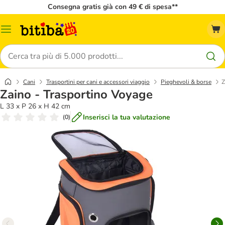
Consegna gratis già con 49 € di spesa**
Overview
catalogo
Cerca
Cani
Trasportini per cani e accessori viaggio
Pieghevoli & borse
Z
Zaino - Trasportino Voyage
L 33 x P 26 x H 42 cm
Inserisci la tua valutazione
(
0
)