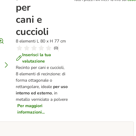
per
cani e
cuccioli
8 elementi L 80 x H 77 cm
(
0
)
Inserisci la tua
valutazione
Recinto per cani e cuccioli,
8 elementi di recinzione: di
forma ottagonale o
rettangolare, ideale
per uso
interno ed esterno
, in
metallo verniciato a polvere
Per maggiori
informazioni...