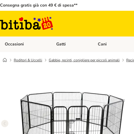
Consegna gratis già con 49 € di spesa**
Occasioni
Gatti
Cani
Apri Menù Categoria: Occasioni
Apri Menù Categoria: 
Roditori & Uccelli
Gabbie, recinti, conigliere per piccoli animali
Reci