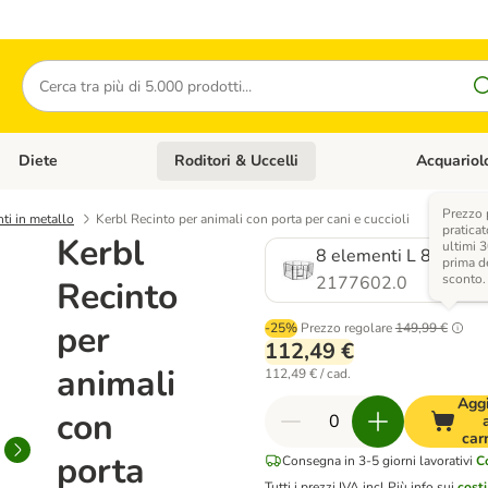
Cerca
Diete
Roditori & Uccelli
Acquariol
Gatti
Apri Menù Categoria: Cani
Apri Menù Categoria: Diete
Apri Menù Cat
Prezzo 
nti in metallo
Kerbl Recinto per animali con porta per cani e cuccioli
praticat
Kerbl
ultimi 3
8 elementi L 80 x H 
prima d
sconto.
2177602.0
Recinto
per
-25%
Prezzo regolare
149,99 €
112,49 €
animali
112,49 € / cad.
Agg
con
car
porta
Consegna in 3-5 giorni lavorativi
C
Tutti i prezzi IVA incl.
Più info sui
costi