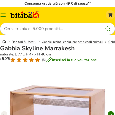
Consegna gratis già con 49 € di spesa**
Overview
catalogo
Cerca
Roditori & Uccelli
Gabbie, recinti, conigliere per piccoli animali
Gabb
Gabbia Skyline Marrakesh
naturale: L 77 x P 47 x H 40 cm
: 5.0/5
Inserisci la tua valutazione
(
5
)