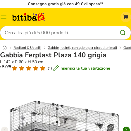
Consegna gratis già con 49 € di spesa**
Overview
catalogo
Cerca
Roditori & Uccelli
Gabbie, recinti, conigliere per piccoli animali
Gabb
Gabbia Ferplast Plaza 140 grigia
L 142 x P 60 x H 50 cm
: 5.0/5
Inserisci la tua valutazione
(
1
)