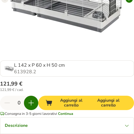
L 142 x P 60 x H 50 cm
613928.2
121,99 €
121,99 € / cad.
Aggiungi al
Aggiungi al
carrello
carrello
Consegna in 3-5 giorni lavorativi
Continua
Descrizione