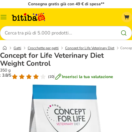
Consegna gratis già con 49 € di spesa**
Overview
catalogo
Cerca
Gatti
Crocchette per gatti
Concept for Life Veterinary Diet
Concept
Concept for Life Veterinary Diet
Weight Control
350 g
: 3.8/5
Inserisci la tua valutazione
(
10
)