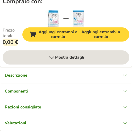
Compralo con:
Prezzo
Aggiungi entrambi a
Aggiungi entrambi a
totale
carrello
carrello
0,00 €
Mostra dettagli
Descrizione
Componenti
Razioni consigliate
Valutazioni