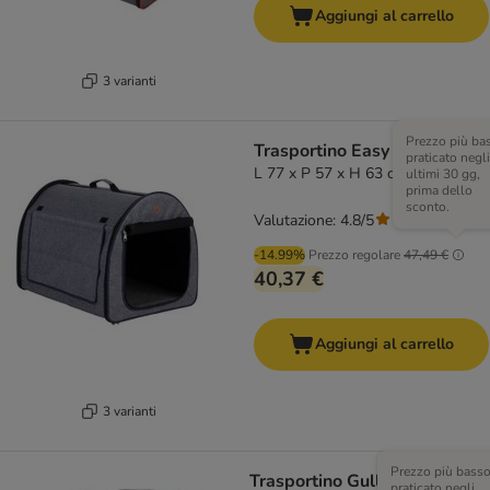
Aggiungi al carrello
3 varianti
Prezzo più ba
Trasportino Easy Go
praticato negli
L 77 x P 57 x H 63 cm - grigio
ultimi 30 gg,
prima dello
sconto.
Valutazione: 4.8/5
(
44
)
-14.99%
Prezzo regolare
47,49 €
40,37 €
Aggiungi al carrello
3 varianti
Prezzo più bass
Trasportino Gulliver Trixie
praticato negli