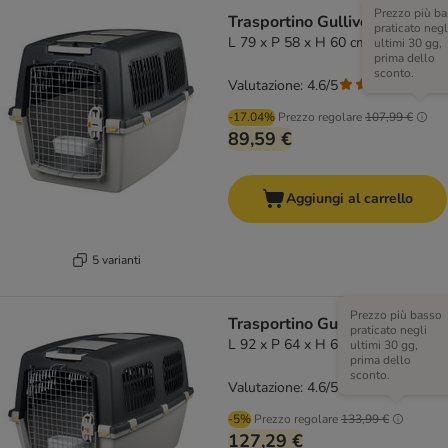
Prezzo più b
Trasportino Gulliver Trixie
praticato negl
L 79 x P 58 x H 60 cm
ultimi 30 gg,
prima dello
sconto.
Valutazione: 4.6/5
(
208
)
-17.04%
Prezzo regolare
107,99 €
89,59 €
Aggiungi al carrello
5 varianti
Prezzo più basso
Trasportino Gulliver Trixie
praticato negli
L 92 x P 64 x H 64 cm
ultimi 30 gg,
prima dello
sconto.
Valutazione: 4.6/5
(
208
)
-5%
Prezzo regolare
133,99 €
127,29 €