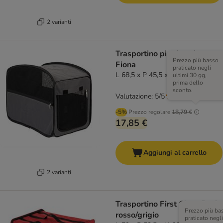
2 varianti
Trasportino pieghevole
Prezzo più basso
Fiona
praticato negli
L 68,5 x P 45,5 x H 56 cm
ultimi 30 gg,
prima dello
sconto.
Valutazione: 5/5
(
1
)
-5%
Prezzo regolare
18,79 €
17,85 €
Aggiungi al carrello
2 varianti
Trasportino First Class Basic
Prezzo più ba
rosso/grigio
praticato negli