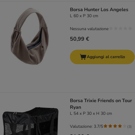
Borsa Hunter Los Angeles
L 60 x P 30 cm
Nessuna valutazione
50,99 €
Aggiungi al carrello
Borsa Trixie Friends on Tour
Ryan
L 54 x P 30 x H 30 cm
Valutazione: 3.7/5
(
3
)