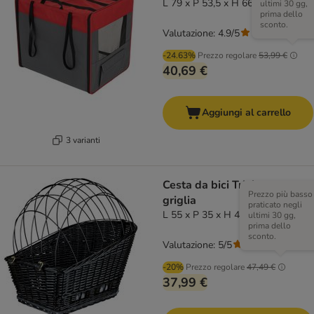
L 79 x P 53,5 x H 66 cm
ultimi 30 gg,
prima dello
sconto.
Valutazione: 4.9/5
(
9
)
-24.63%
Prezzo regolare
53,99 €
40,69 €
Aggiungi al carrello
3 varianti
Cesta da bici Trixie con
Prezzo più basso
griglia
praticato negli
L 55 x P 35 x H 49 cm
ultimi 30 gg,
prima dello
sconto.
Valutazione: 5/5
(
1
)
-20%
Prezzo regolare
47,49 €
37,99 €