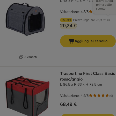
L 48 x P 41 x H 41 cm - grigio
ultimi 30 gg,
prima dello
sconto.
Valutazione: 4.8/5
(
44
)
-25.01%
Prezzo regolare
26,99 €
20,24 €
Aggiungi al carrello
3 varianti
Trasportino First Class Basic
rosso/grigio
L 96,5 x P 66 x H 73,5 cm
Valutazione: 4.9/5
(
9
)
68,49 €