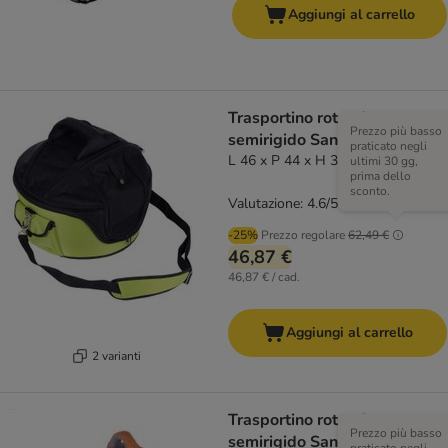
Aggiungi al carrello
Trasportino rotondo
Prezzo più basso
semirigido Sandy
praticato negli
L 46 x P 44 x H 35 cm
ultimi 30 gg,
prima dello
sconto.
Valutazione: 4.6/5
(
108
)
-25%
Prezzo regolare
62,49 €
46,87 €
46,87 € / cad.
Aggiungi al carrello
2 varianti
Trasportino rotondo
Prezzo più basso
semirigido Sandy