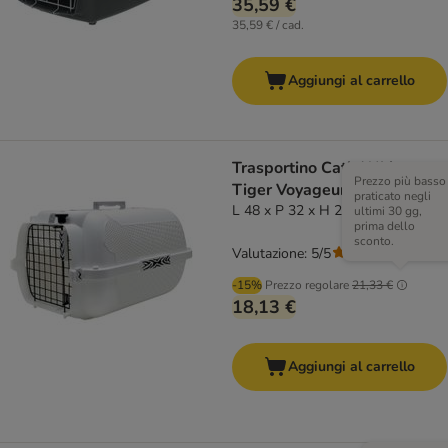
35,59 €
35,59 € / cad.
Aggiungi al carrello
Trasportino Catit White
Prezzo più basso
Tiger Voyageur White
praticato negli
L 48 x P 32 x H 28 cm
ultimi 30 gg,
prima dello
sconto.
Valutazione: 5/5
(
1
)
-15%
Prezzo regolare
21,33 €
18,13 €
Aggiungi al carrello