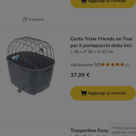
Aggiungi al carrello
3 varianti
Cesta Trixie Friends on Tour
per il portapacchi della bici
L 46 × P 36 × H 47 cm
Valutazione: 5/5
(
1
)
37,99 €
Aggiungi al carrello
Prezzo più ba
Trasportino Easy Go
praticato negli