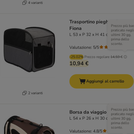
4 varianti
Trasportino pieghevole
Prezzo più ba
Fiona
praticato negli
L 53 x P 32 x H 41 cm
ultimi 30 gg,
prima dello
sconto.
Valutazione: 5/5
(
1
)
-25.02%
Prezzo regolare
14,59 €
10,94 €
Aggiungi al carrello
2 varianti
Prezzo più ba
Borsa da viaggio Sporty - L
praticato negli
L 54 x P 26 x H 30 cm marrone
ultimi 30 gg,
prima dello
sconto.
Valutazione: 4.8/5
(
29
)