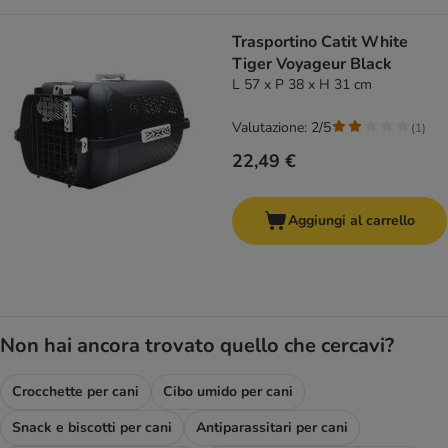
Trasportino Catit White
Tiger Voyageur Black
L 57 x P 38 x H 31 cm
Valutazione: 2/5
(
1
)
22,49 €
Aggiungi al carrello
Non hai ancora trovato quello che cercavi?
Crocchette per cani
Cibo umido per cani
Snack e biscotti per cani
Antiparassitari per cani