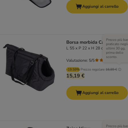
Aggiungi al carrello
Prezzo più ba
Borsa morbida Carry
praticato negli
L 55 x P 22 x H 28 cm
ultimi 30 gg,
prima dello
sconto.
Valutazione: 5/5
(
1
)
-19.59%
Prezzo regolare
18,89 €
15,19 €
Aggiungi al carrello
Prezzo più ba