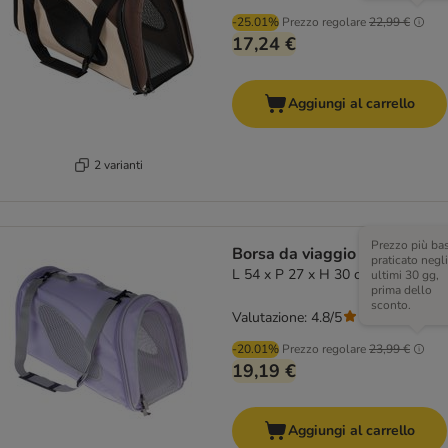
-25.01%
Prezzo regolare
22,99 €
17,24 €
Aggiungi al carrello
2 varianti
Prezzo più ba
Borsa da viaggio Sporty - L
praticato negli
L 54 x P 27 x H 30 cm lavanda
ultimi 30 gg,
prima dello
sconto.
Valutazione: 4.8/5
(
29
)
-20.01%
Prezzo regolare
23,99 €
19,19 €
Aggiungi al carrello