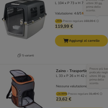
L 104 x P 73 x H 75 cm
ultimi 30 gg,
prima dello
sconto.
Valutazione: 4.6/5
(
208
)
-25%
Prezzo regolare
159,99 €
119,99 €
Aggiungi al carrello
5 varianti
Prezzo più ba
Zaino - Trasportino Voyage
praticato negli
L 33 x P 26 x H 42 cm
ultimi 30 gg,
prima dello
sconto.
Nessuna valutazione
-24.99%
Prezzo regolare
31,49 €
23,62 €