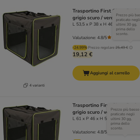
Trasportino First Class Basic
Prezzo più ba
grigio scuro / verde fluo
praticato negli
L 53,5 x P 38 x H 46 cm
ultimi 30 gg,
prima dello
sconto.
Valutazione: 4.8/5
(
42
)
-24.99%
Prezzo regolare
25,49 €
19,12 €
Aggiungi al carrello
4 varianti
Trasportino First Class Basic
Prezzo più basso
grigio scuro / verde fluo
praticato negli
L 61 x P 46 x H 53,5 cm
ultimi 30 gg,
prima dello
sconto.
Valutazione: 4.8/5
(
42
)