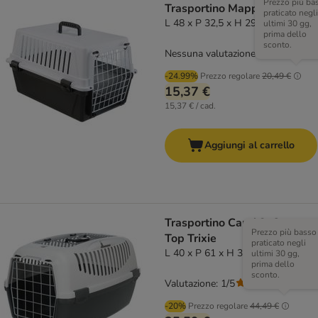
Prezzo più ba
Trasportino Mappa - XS
praticato negli
L 48 x P 32,5 x H 29 cm
ultimi 30 gg,
prima dello
sconto.
Nessuna valutazione
-24.99%
Prezzo regolare
20,49 €
15,37 €
15,37 € / cad.
Aggiungi al carrello
Trasportino Capri 3, Open
Prezzo più basso
Top Trixie
praticato negli
L 40 x P 61 x H 38 cm
ultimi 30 gg,
prima dello
sconto.
Valutazione: 1/5
(
1
)
-20%
Prezzo regolare
44,49 €