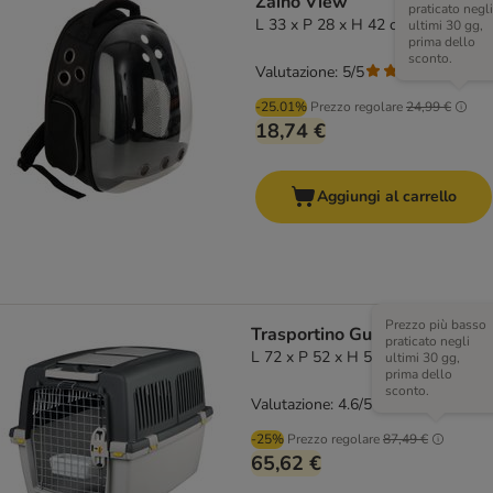
Zaino View
praticato negli
L 33 x P 28 x H 42 cm
ultimi 30 gg,
prima dello
sconto.
Valutazione: 5/5
(
1
)
-25.01%
Prezzo regolare
24,99 €
18,74 €
Aggiungi al carrello
Prezzo più basso
Trasportino Gulliver Trixie
praticato negli
L 72 x P 52 x H 51 cm
ultimi 30 gg,
prima dello
sconto.
Valutazione: 4.6/5
(
208
)
-25%
Prezzo regolare
87,49 €
65,62 €