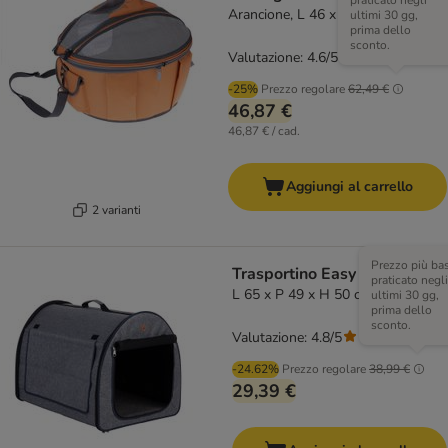
praticato negli
Arancione, L 46 x P 44 x H 35 cm
ultimi 30 gg,
prima dello
sconto.
Valutazione: 4.6/5
(
108
)
-25%
Prezzo regolare
62,49 €
46,87 €
46,87 € / cad.
Aggiungi al carrello
2 varianti
Prezzo più ba
Trasportino Easy Go
praticato negli
L 65 x P 49 x H 50 cm - grigio
ultimi 30 gg,
prima dello
sconto.
Valutazione: 4.8/5
(
44
)
-24.62%
Prezzo regolare
38,99 €
29,39 €