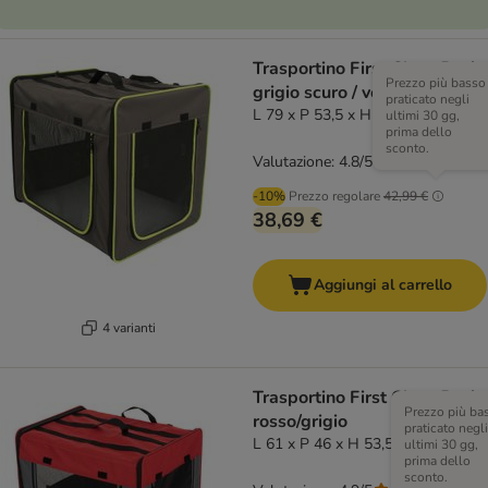
Trasportino First Class Basic
Prezzo più basso
grigio scuro / verde fluo
praticato negli
L 79 x P 53,5 x H 66 cm
ultimi 30 gg,
prima dello
sconto.
Valutazione: 4.8/5
(
42
)
-10%
Prezzo regolare
42,99 €
38,69 €
Aggiungi al carrello
4 varianti
Trasportino First Class Basic
Prezzo più ba
rosso/grigio
praticato negli
L 61 x P 46 x H 53,5 cm
ultimi 30 gg,
prima dello
sconto.