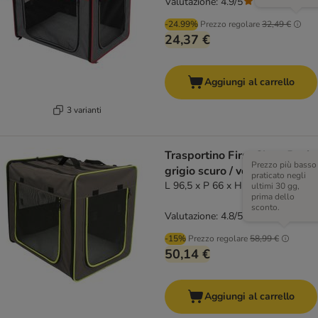
Valutazione: 4.9/5
(
9
)
-24.99%
Prezzo regolare
32,49 €
24,37 €
Aggiungi al carrello
3 varianti
Trasportino First Class Basic
Prezzo più basso
grigio scuro / verde fluo
praticato negli
L 96,5 x P 66 x H 73,5 cm
ultimi 30 gg,
prima dello
sconto.
Valutazione: 4.8/5
(
42
)
-15%
Prezzo regolare
58,99 €
50,14 €
Aggiungi al carrello