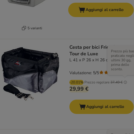
Aggiungi al carrello
5 varianti
Cesta per bici Friends on
Prezzo più ba
Tour de Luxe
praticato negli
L 41 x P 26 x H 26 cm
ultimi 30 gg,
prima dello
sconto.
Valutazione: 5/5
(
2
)
-20.01%
Prezzo regolare
37,49 €
29,99 €
Aggiungi al carrello