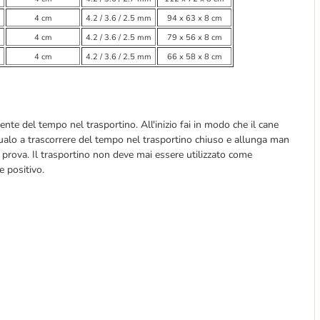
4 cm
4.2 / 3.6 / 2.5 mm
94 x 63 x 8 cm
4 cm
4.2 / 3.6 / 2.5 mm
79 x 56 x 8 cm
4 cm
4.2 / 3.6 / 2.5 mm
66 x 58 x 8 cm
nte del tempo nel trasportino. All'inizio fai in modo che il cane
itualo a trascorrere del tempo nel trasportino chiuso e allunga man
i prova. Il trasportino non deve mai essere utilizzato come
e positivo.