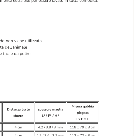
lmente estraibile per essere lavato in tutta comodità.
do non viene utilizzata
ita dell'animale
 facile da pulire
Misura gabbia
Distanza tra le
spessore maglia
piegata
sbarre
L* / P* / H*
L x P x H
4 cm
4.2 / 3.8 / 3 mm
118 x 79 x 8 cm
4 cm
4.2 / 3.6 / 2.7 mm
112 x 72 x 8 cm