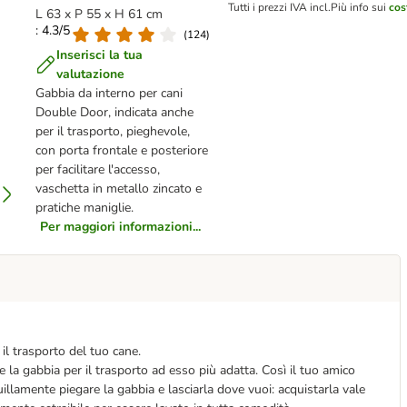
Tutti i prezzi IVA incl.
Più info sui
cos
L 63 x P 55 x H 61 cm
: 4.3/5
(
124
)
Inserisci la tua
valutazione
Gabbia da interno per cani
Double Door, indicata anche
per il trasporto, pieghevole,
con porta frontale e posteriore
per facilitare l'accesso,
vaschetta in metallo zincato e
pratiche maniglie.
Per maggiori informazioni...
il trasporto del tuo cane.
la gabbia per il trasporto ad esso più adatta. Così il tuo amico
llamente piegare la gabbia e lasciarla dove vuoi: acquistarla vale