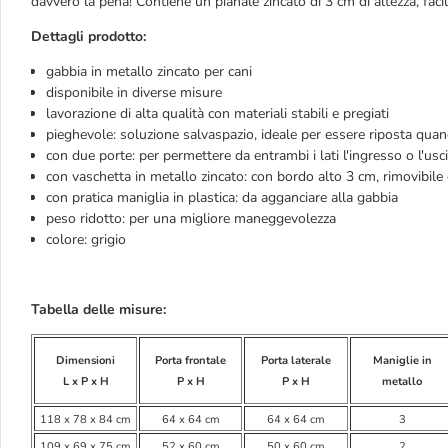
davvero la pena! Contiene un pianale zincato di 3 cm di altezza, faci
Dettagli prodotto:
gabbia in metallo zincato per cani
disponibile in diverse misure
lavorazione di alta qualità con materiali stabili e pregiati
pieghevole: soluzione salvaspazio, ideale per essere riposta quan
con due porte: per permettere da entrambi i lati l'ingresso o l'usc
con vaschetta in metallo zincato: con bordo alto 3 cm, rimovibile e
con pratica maniglia in plastica: da agganciare alla gabbia
peso ridotto: per una migliore maneggevolezza
colore: grigio
Tabella delle misure:
Dimensioni
Porta frontale
Porta laterale
Maniglie in
L x P x H
P x H
P x H
metallo
118 x 78 x 84 cm
64 x 64 cm
64 x 64 cm
3
109 x 69 x 75 cm
52 x 60 cm
50 x 60 cm
2