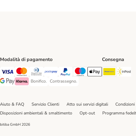
Modalità di pagamento
Consegna
Poste Ital
In
Visa. Payment Method
Mastercard. Payment Method
Diners Club. Payment Method
Postepay. Payment Method
PayPal. Payment Method
Maestro. Payment Method
Apple pay. Payment Met
Bonifico.
Contrassegno.
Bonifico. Payment Method
Contrassegno. Payment Method
Google Pay Payment Method
Klarna Payment Method
Aiuto & FAQ
Servizio Clienti
Atto sui servizi digitali
Condizioni 
Disposizioni ambientali & smaltimento
Opt-out
Programma fedel
bitiba GmbH
2026