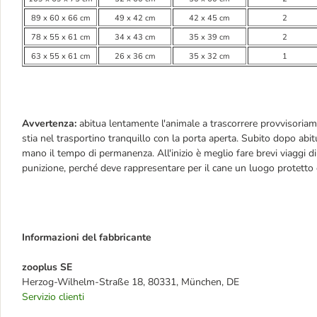
89 x 60 x 66 cm
49 x 42 cm
42 x 45 cm
2
78 x 55 x 61 cm
34 x 43 cm
35 x 39 cm
2
63 x 55 x 61 cm
26 x 36 cm
35 x 32 cm
1
Avvertenza:
abitua lentamente l'animale a trascorrere provvisoriame
stia nel trasportino tranquillo con la porta aperta. Subito dopo ab
mano il tempo di permanenza. All'inizio è meglio fare brevi viaggi d
punizione, perché deve rappresentare per il cane un luogo protetto 
Informazioni del fabbricante
zooplus SE
Herzog-Wilhelm-Straße 18, 80331, München, DE
Servizio clienti