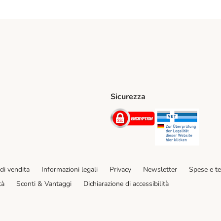
Sicurezza
iane. Shipping Method
Post. Shipping Method
Security
Securit
hod
di vendita
Informazioni legali
Privacy
Newsletter
Spese e t
tà
Sconti & Vantaggi
Dichiarazione di accessibilità