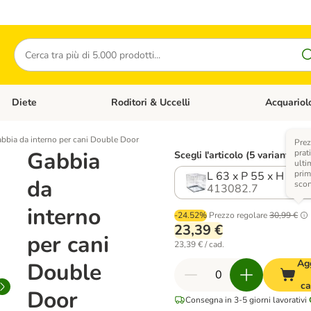
Cerca
Diete
Roditori & Uccelli
Acquariol
Gatti
Apri Menù Categoria: Cani
Apri Menù Categoria: Diete
Apri Menù Cat
bbia da interno per cani Double Door
Prez
Gabbia
prat
Scegli l'articolo (5 varianti)
ulti
prim
L 63 x P 55 x H 61 
da
scon
413082.7
interno
-24.52%
Prezzo regolare
30,99 €
23,39 €
per cani
23,39 € / cad.
Ag
Double
ca
Door
Consegna in 3-5 giorni lavorativi