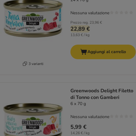
Nessuna valutazione
Prezzo reg.
23,96 €
22,89 €
13,63 € / kg
Aggiungi al carrello
3 varianti
Greenwoods Delight Filetto
di Tonno con Gamberi
6 x 70 g
Nessuna valutazione
5,99 €
14,26 € / kg