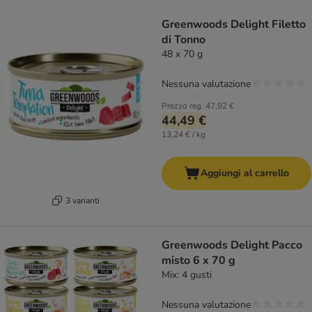
Greenwoods Delight Filetto
di Tonno
48 x 70 g
Nessuna valutazione
Prezzo reg.
47,92 €
44,49 €
13,24 € / kg
Aggiungi al carrello
3 varianti
Greenwoods Delight Pacco
misto 6 x 70 g
Mix: 4 gusti
Nessuna valutazione