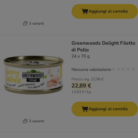
Aggiungi al carrello
3 varianti
Greenwoods Delight Filetto
di Pollo
24 x 70 g
Nessuna valutazione
Prezzo reg.
23,96 €
22,89 €
13,63 € / kg
Aggiungi al carrello
3 varianti