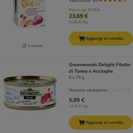
Valutazione: 5/5
(
3
)
Prezzo reg.
25,96 €
23,69 €
11,61 € / kg
Aggiungi al carrello
2 varianti
Greenwoods Delight Filetto
di Tonno e Acciughe
6 x 70 g
Nessuna valutazione
5,99 €
14,26 € / kg
Aggiungi al carrello