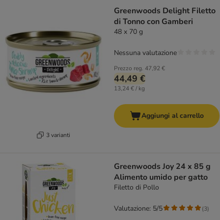
Greenwoods Delight Filetto
di Tonno con Gamberi
48 x 70 g
Nessuna valutazione
Prezzo reg.
47,92 €
44,49 €
13,24 € / kg
Aggiungi al carrello
3 varianti
Greenwoods Joy 24 x 85 g
Alimento umido per gatto
Filetto di Pollo
Valutazione: 5/5
(
3
)