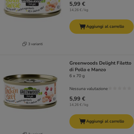
5,99 €
14,26 € / kg
Aggiungi al carrello
3 varianti
Greenwoods Delight Filetto
di Pollo e Manzo
6 x 70 g
Nessuna valutazione
5,99 €
14,26 € / kg
Aggiungi al carrello