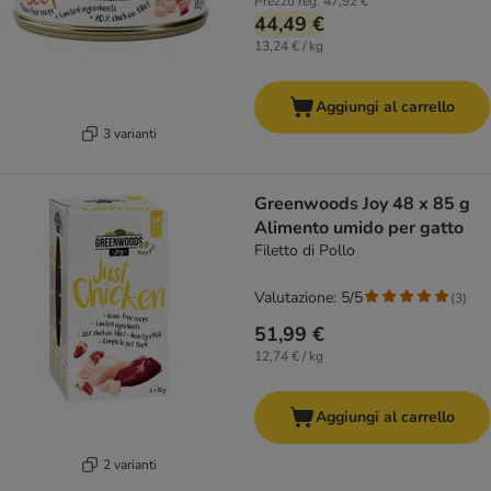
Prezzo reg.
47,92 €
44,49 €
13,24 € / kg
Aggiungi al carrello
3 varianti
Greenwoods Joy 48 x 85 g
Alimento umido per gatto
Filetto di Pollo
Valutazione: 5/5
(
3
)
51,99 €
12,74 € / kg
Aggiungi al carrello
2 varianti