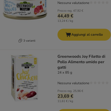
Nessuna valutazione
Prezzo reg.
47,92 €
44,49 €
13,24 € / kg
Aggiungi al carrello
3 varianti
Greenwoods Joy Filetto di
Pollo Alimento umido per
gatti
24 x 85 g
Nessuna valutazione
Prezzo reg.
25,96 €
23,69 €
11,61 € / kg