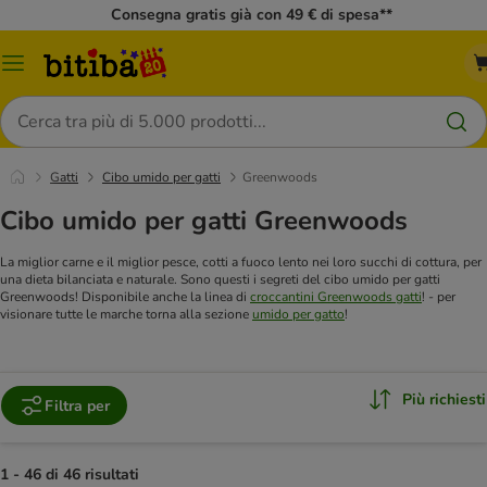
Consegna gratis già con 49 € di spesa**
Overview
catalogo
Cerca
Gatti
Cibo umido per gatti
Greenwoods
Cibo umido per gatti Greenwoods
La miglior carne e il miglior pesce, cotti a fuoco lento nei loro succhi di cottura, per
una dieta bilanciata e naturale. Sono questi i segreti del cibo umido per gatti
Greenwoods! Disponibile anche la linea di
croccantini Greenwoods gatti
!
- per
visionare tutte le marche torna alla sezione
umido per gatto
!
Più richiesti
Filtra per
1 - 46 di 46 risultati