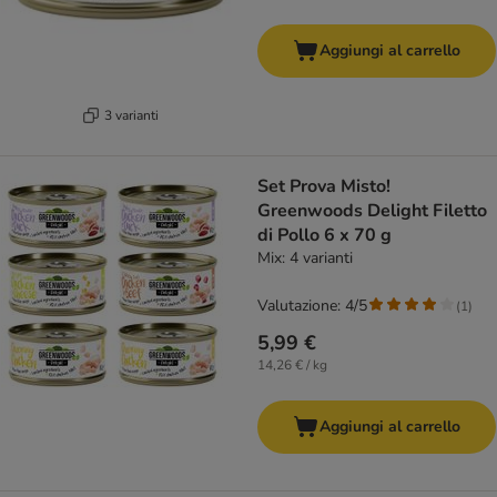
Aggiungi al carrello
3 varianti
Set Prova Misto!
Greenwoods Delight Filetto
di Pollo 6 x 70 g
Mix: 4 varianti
Valutazione: 4/5
(
1
)
5,99 €
14,26 € / kg
Aggiungi al carrello