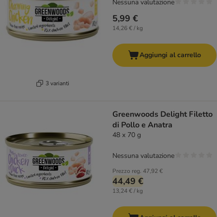
Nessuna valutazione
5,99 €
14,26 € / kg
Aggiungi al carrello
3 varianti
Greenwoods Delight Filetto
di Pollo e Anatra
48 x 70 g
Nessuna valutazione
Prezzo reg.
47,92 €
44,49 €
13,24 € / kg