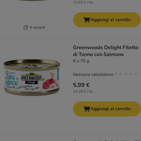
13,63 € / kg
Aggiungi al carrello
4 varianti
Greenwoods Delight Filetto
di Tonno con Salmone
6 x 70 g
Nessuna valutazione
5,99 €
14,26 € / kg
Aggiungi al carrello