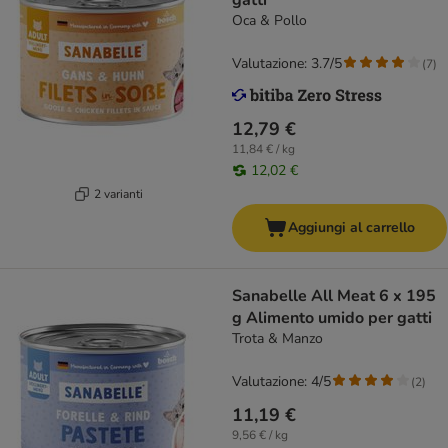
gatti
Oca & Pollo
Valutazione: 3.7/5
(
7
)
12,79 €
11,84 € / kg
12,02 €
2 varianti
Aggiungi al carrello
Sanabelle All Meat 6 x 195
g Alimento umido per gatti
Trota & Manzo
Valutazione: 4/5
(
2
)
11,19 €
9,56 € / kg