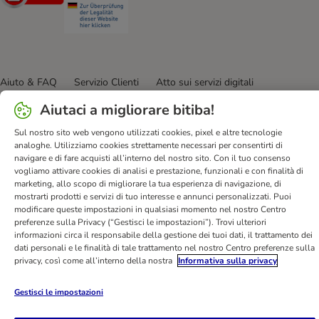
Aiuto & FAQ
Servizio Clienti
Atto sui servizi digitali
Condizioni di vendita
Informazioni legali
Privacy
Aiutaci a migliorare bitiba!
Newsletter
Spese e tempi di consegna
Metodi di Pagamento
Sul nostro sito web vengono utilizzati cookies, pixel e altre tecnologie
Modulo tipo di recesso
Disposizioni ambientali & smaltimento
analoghe. Utilizziamo cookies strettamente necessari per consentirti di
navigare e di fare acquisti all’interno del nostro sito. Con il tuo consenso
Opt-out
Programma fedeltà
Sconti & Vantaggi
vogliamo attivare cookies di analisi e prestazione, funzionali e con finalità di
Dichiarazione di accessibilità
marketing, allo scopo di migliorare la tua esperienza di navigazione, di
mostrarti prodotti e servizi di tuo interesse e annunci personalizzati. Puoi
bitiba GmbH
2026
modificare queste impostazioni in qualsiasi momento nel nostro Centro
preferenze sulla Privacy (“Gestisci le impostazioni”). Trovi ulteriori
informazioni circa il responsabile della gestione dei tuoi dati, il trattamento dei
dati personali e le finalità di tale trattamento nel nostro Centro preferenze sulla
privacy, così come all’interno della nostra
Informativa sulla privacy
Gestisci le impostazioni