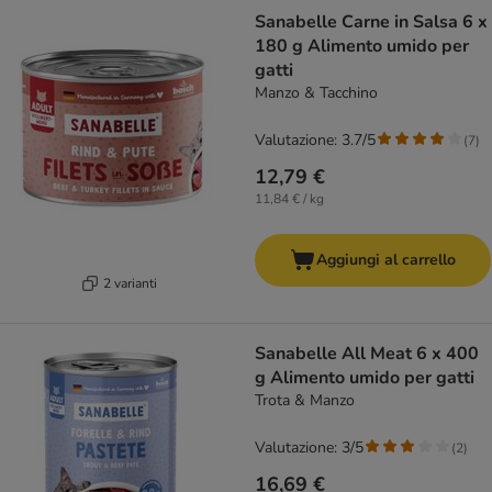
Sanabelle Carne in Salsa 6 x
180 g Alimento umido per
gatti
Manzo & Tacchino
Valutazione: 3.7/5
(
7
)
12,79 €
11,84 € / kg
Aggiungi al carrello
2 varianti
Sanabelle All Meat 6 x 400
g Alimento umido per gatti
Trota & Manzo
Valutazione: 3/5
(
2
)
16,69 €