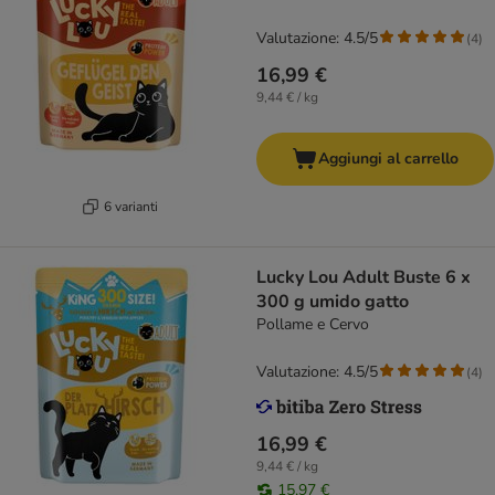
Valutazione: 4.5/5
(
4
)
16,99 €
9,44 € / kg
Aggiungi al carrello
6 varianti
Lucky Lou Adult Buste 6 x
300 g umido gatto
Pollame e Cervo
Valutazione: 4.5/5
(
4
)
16,99 €
9,44 € / kg
15,97 €