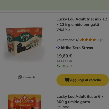
Lucky Lou Adult trial mix 12
x 125 g umido per gatti
Wild Mix
Valutazione: 4/5
(
2
)
19,69 €
13,13 € / kg
18,51 €
2 varianti
Aggiungi al carrello
Lucky Lou Adult Buste 6 x
300 g umido gatto
Pollame