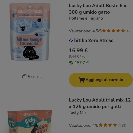
Lucky Lou Adult Buste 6 x
300 g umido gatto
Pollame e Fagiano
Valutazione: 4.5/5
(
4
)
16,99 €
9,44 € / kg
15,97 €
6 varianti
Aggiungi al carrello
Lucky Lou Adult trial mix 12
x 125 g umido per gatti
Tasty Mix
Valutazione: 4/5
(
2
)