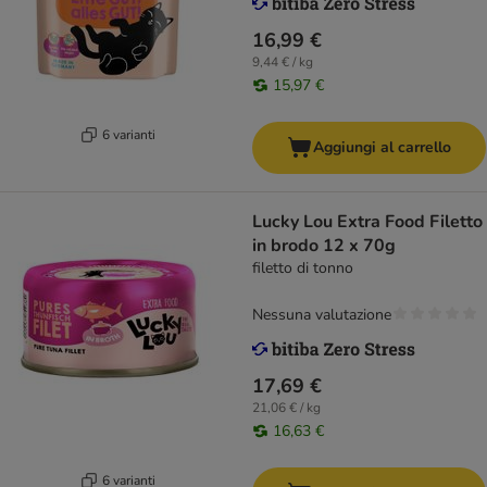
16,99 €
9,44 € / kg
15,97 €
6 varianti
Aggiungi al carrello
Lucky Lou Extra Food Filetto
in brodo 12 x 70g
filetto di tonno
Nessuna valutazione
17,69 €
21,06 € / kg
16,63 €
6 varianti