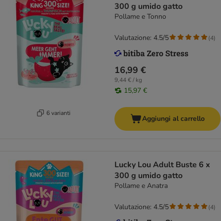
300 g umido gatto
Pollame e Tonno
Valutazione: 4.5/5
(
4
)
16,99 €
9,44 € / kg
15,97 €
6 varianti
Aggiungi al carrello
Lucky Lou Adult Buste 6 x
300 g umido gatto
Pollame e Anatra
Valutazione: 4.5/5
(
4
)