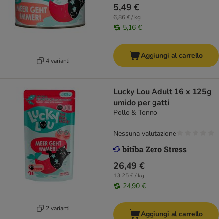
5,49 €
6,86 € / kg
5,16 €
Aggiungi al carrello
4 varianti
Lucky Lou Adult 16 x 125g
umido per gatti
Pollo & Tonno
Nessuna valutazione
26,49 €
13,25 € / kg
24,90 €
2 varianti
Aggiungi al carrello