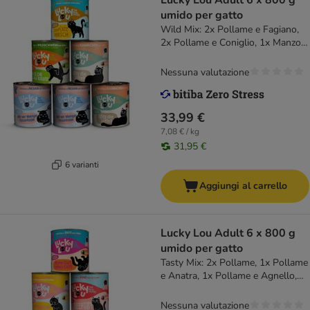
Lucky Lou Adult 6 x 800 g
umido per gatto
Wild Mix: 2x Pollame e Fagiano,
2x Pollame e Coniglio, 1x Manzo e
Cinghiale, 1x Pollame e Cervo
Nessuna valutazione
33,99 €
7,08 € / kg
31,95 €
6 varianti
Aggiungi al carrello
Lucky Lou Adult 6 x 800 g
umido per gatto
Tasty Mix: 2x Pollame, 1x Pollame
e Anatra, 1x Pollame e Agnello,
2x Pollame e Manzo
Nessuna valutazione