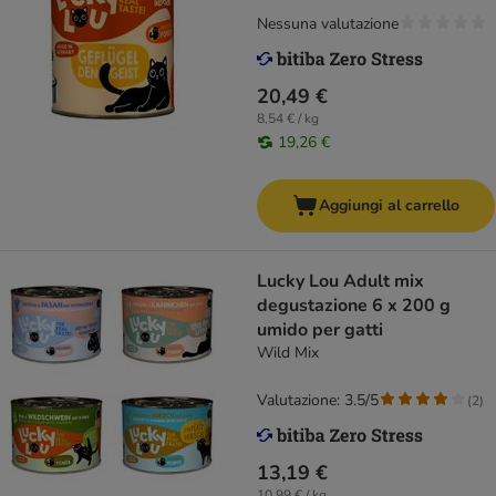
Nessuna valutazione
20,49 €
8,54 € / kg
19,26 €
Aggiungi al carrello
Lucky Lou Adult mix
degustazione 6 x 200 g
umido per gatti
Wild Mix
Valutazione: 3.5/5
(
2
)
13,19 €
10,99 € / kg