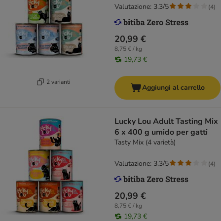
Valutazione: 3.3/5
(
4
)
20,99 €
8,75 € / kg
19,73 €
2 varianti
Aggiungi al carrello
Lucky Lou Adult Tasting Mix
6 x 400 g umido per gatti
Tasty Mix (4 varietà)
Valutazione: 3.3/5
(
4
)
20,99 €
8,75 € / kg
19,73 €