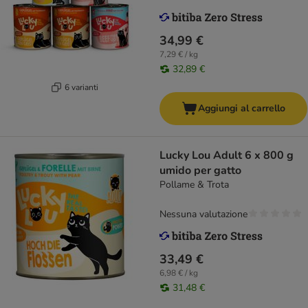
34,99 €
7,29 € / kg
32,89 €
6 varianti
Aggiungi al carrello
Lucky Lou Adult 6 x 800 g
umido per gatto
Pollame & Trota
Nessuna valutazione
33,49 €
6,98 € / kg
31,48 €