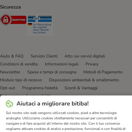
Sicurezza
Security
Security
Aiuto & FAQ
Servizio Clienti
Atto sui servizi digitali
Condizioni di vendita
Informazioni legali
Privacy
Newsletter
Spese e tempi di consegna
Metodi di Pagamento
Modulo tipo di recesso
Disposizioni ambientali & smaltimento
Opt-out
Programma fedeltà
Sconti & Vantaggi
Dichiarazione di accessibilità
Aiutaci a migliorare bitiba!
bitiba GmbH
2026
Sul nostro sito web vengono utilizzati cookies, pixel e altre tecnologie
analoghe. Utilizziamo cookies strettamente necessari per consentirti di
navigare e di fare acquisti all’interno del nostro sito. Con il tuo consenso
vogliamo attivare cookies di analisi e prestazione, funzionali e con finalità di