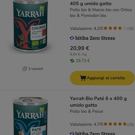
405 g umido gatto
Pollo bio & Manzo bio con Ortica
bio & Pomodori bio
Valutazione: 4.2/5
(
35
)
20,99 €
8,64 € / kg
19,73 €
3 varianti
Aggiungi al carrello
Yarrah Bio Paté 6 x 400 g
umido gatto
Pollo bio & Pesce
Valutazione: 4.7/5
(
25
)