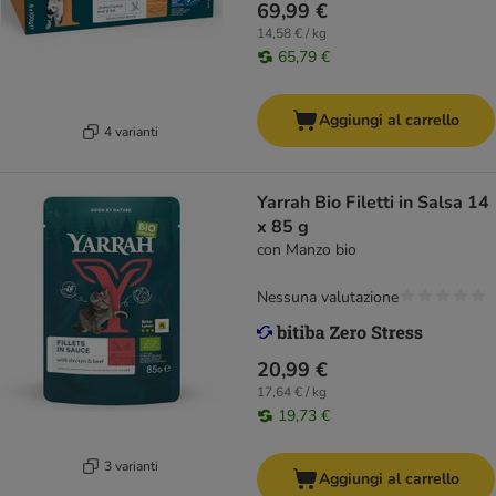
69,99 €
14,58 € / kg
65,79 €
Aggiungi al carrello
4 varianti
Yarrah Bio Filetti in Salsa 14
x 85 g
con Manzo bio
Nessuna valutazione
20,99 €
17,64 € / kg
19,73 €
3 varianti
Aggiungi al carrello