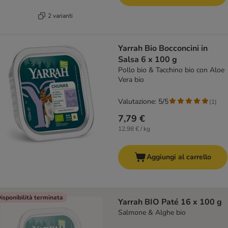
2 varianti
Yarrah Bio Bocconcini in
Salsa 6 x 100 g
Pollo bio & Tacchino bio con Aloe
Vera bio
Valutazione: 5/5
(
1
)
7,79 €
12,98 € / kg
Aggiungi al carrello
isponibilità terminata
Yarrah BIO Paté 16 x 100 g
Salmone & Alghe bio