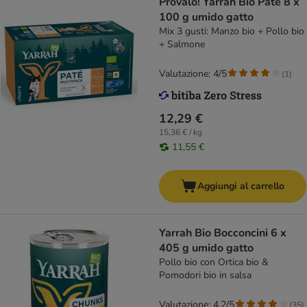
Provalo! Yarrah Bio Paté 8 x
100 g umido gatto
Mix 3 gusti: Manzo bio + Pollo bio
+ Salmone
Valutazione: 4/5
(
1
)
12,29 €
15,36 € / kg
11,55 €
Aggiungi al carrello
Yarrah Bio Bocconcini 6 x
405 g umido gatto
Pollo bio con Ortica bio &
Pomodori bio in salsa
Valutazione: 4.2/5
(
35
)