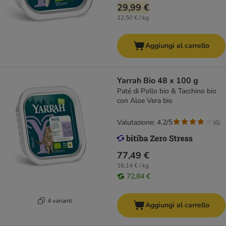
29,99 €
12,50 € / kg
Aggiungi al carrello
Yarrah Bio 48 x 100 g
Paté di Pollo bio & Tacchino bio
con Aloe Vera bio
Valutazione: 4.2/5
(
6
)
77,49 €
16,14 € / kg
72,84 €
4 varianti
Aggiungi al carrello