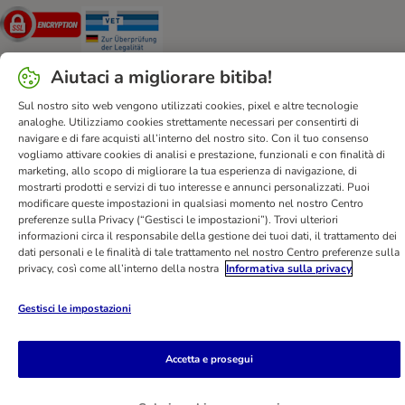
Security
Security
Aiutaci a migliorare bitiba!
Sul nostro sito web vengono utilizzati cookies, pixel e altre tecnologie
analoghe. Utilizziamo cookies strettamente necessari per consentirti di
Aiuto & FAQ
Servizio Clienti
Atto sui servizi digitali
navigare e di fare acquisti all’interno del nostro sito. Con il tuo consenso
vogliamo attivare cookies di analisi e prestazione, funzionali e con finalità di
Condizioni di vendita
Informazioni legali
Privacy
marketing, allo scopo di migliorare la tua esperienza di navigazione, di
Newsletter
Spese e tempi di consegna
Metodi di Pagamento
mostrarti prodotti e servizi di tuo interesse e annunci personalizzati. Puoi
modificare queste impostazioni in qualsiasi momento nel nostro Centro
Modulo tipo di recesso
Disposizioni ambientali & smaltimento
preferenze sulla Privacy (“Gestisci le impostazioni”). Trovi ulteriori
Opt-out
Programma fedeltà
Sconti & Vantaggi
informazioni circa il responsabile della gestione dei tuoi dati, il trattamento dei
dati personali e le finalità di tale trattamento nel nostro Centro preferenze sulla
Dichiarazione di accessibilità
privacy, così come all’interno della nostra
Informativa sulla privacy
bitiba GmbH
2026
Gestisci le impostazioni
Accetta e prosegui