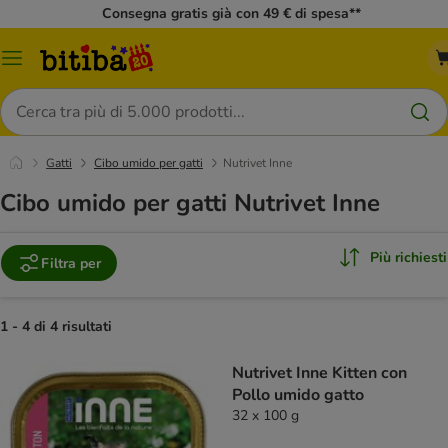
Consegna gratis già con 49 € di spesa**
Overview
catalogo
Cerca
Gatti
Cibo umido per gatti
Nutrivet Inne
Cibo umido per gatti Nutrivet Inne
Più richiesti
Filtra per
1 - 4 di 4 risultati
Nutrivet Inne Kitten con
Pollo umido gatto
32 x 100 g