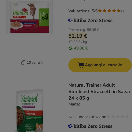
Valutazione: 5/5
(
1
)
Prezzo reg.
55,35 €
52,19 €
10,23 € / kg
49,06 €
10 varianti
Aggiungi al carrello
Natural Trainer Adult
Sterilised Straccetti in Salsa
24 x 85 g
Manzo
Nessuna valutazione