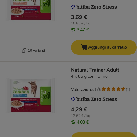
3,69 €
10,85 € / kg
3,47 €
Aggiungi al carrello
10 varianti
Natural Trainer Adult
4 x 85 g con Tonno
Valutazione: 5/5
(
1
)
4,29 €
12,62 € / kg
4,03 €