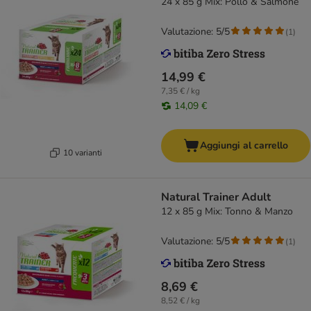
24 x 85 g Mix: Pollo & Salmone
Valutazione: 5/5
(
1
)
14,99 €
7,35 € / kg
14,09 €
Aggiungi al carrello
10 varianti
Natural Trainer Adult
12 x 85 g Mix: Tonno & Manzo
Valutazione: 5/5
(
1
)
8,69 €
8,52 € / kg