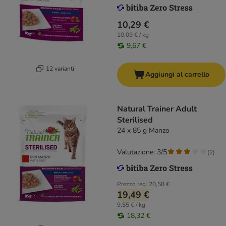
10,29 €
10,09 € / kg
9,67 €
12 varianti
Aggiungi al carrello
Natural Trainer Adult
Sterilised
24 x 85 g Manzo
Valutazione: 3/5
(
2
)
Prezzo reg.
20,58 €
19,49 €
9,55 € / kg
18,32 €