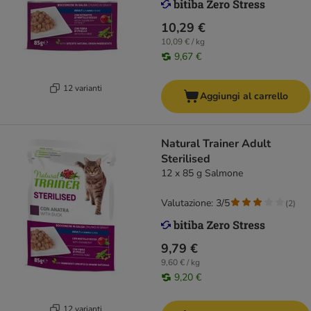
10,29 €
10,09 € / kg
9,67 €
12 varianti
Aggiungi al carrello
Natural Trainer Adult
Sterilised
12 x 85 g Salmone
Valutazione: 3/5
(
2
)
9,79 €
9,60 € / kg
9,20 €
12 varianti