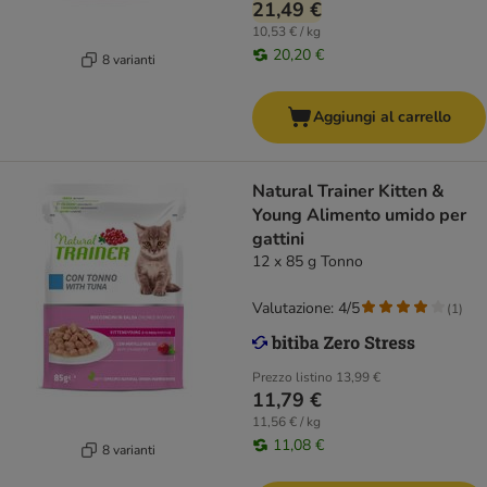
21,49 €
10,53 € / kg
20,20 €
8 varianti
Aggiungi al carrello
Natural Trainer Kitten &
Young Alimento umido per
gattini
12 x 85 g Tonno
Valutazione: 4/5
(
1
)
Prezzo listino
13,99 €
11,79 €
11,56 € / kg
11,08 €
8 varianti