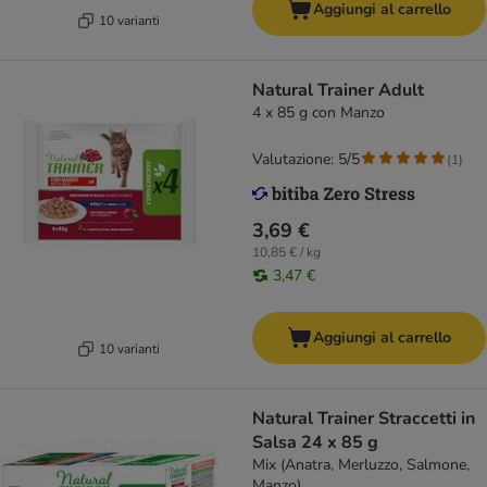
Aggiungi al carrello
10 varianti
Natural Trainer Adult
4 x 85 g con Manzo
Valutazione: 5/5
(
1
)
3,69 €
10,85 € / kg
3,47 €
Aggiungi al carrello
10 varianti
Natural Trainer Straccetti in
Salsa 24 x 85 g
Mix (Anatra, Merluzzo, Salmone,
Manzo)