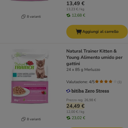
13,49 €
13,23 € / kg
12,68 €
8 varianti
Aggiungi al carrello
Natural Trainer Kitten &
Young Alimento umido per
gattini
24 x 85 g Merluzzo
Valutazione: 4/5
(
1
)
Prezzo reg.
26,98 €
24,49 €
12,00 € / kg
23,02 €
8 varianti