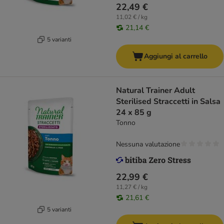
22,49 €
11,02 € / kg
21,14 €
5 varianti
Aggiungi al carrello
Natural Trainer Adult
Sterilised Straccetti in Salsa
24 x 85 g
Tonno
Nessuna valutazione
22,99 €
11,27 € / kg
21,61 €
5 varianti