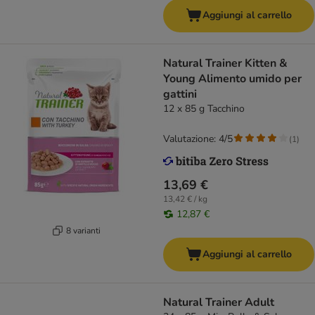
Aggiungi al carrello
Natural Trainer Kitten &
Young Alimento umido per
gattini
12 x 85 g Tacchino
Valutazione: 4/5
(
1
)
13,69 €
13,42 € / kg
12,87 €
8 varianti
Aggiungi al carrello
Natural Trainer Adult