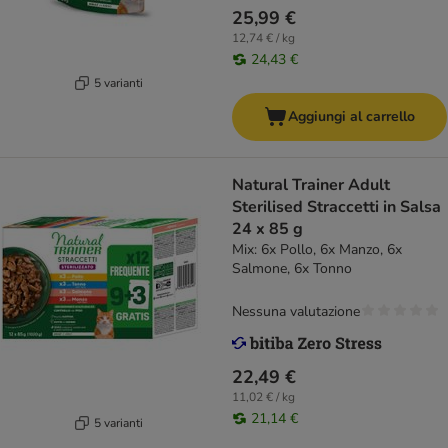
25,99 €
12,74 € / kg
24,43 €
5 varianti
Aggiungi al carrello
Natural Trainer Adult
Sterilised Straccetti in Salsa
24 x 85 g
Mix: 6x Pollo, 6x Manzo, 6x
Salmone, 6x Tonno
Nessuna valutazione
22,49 €
11,02 € / kg
21,14 €
5 varianti