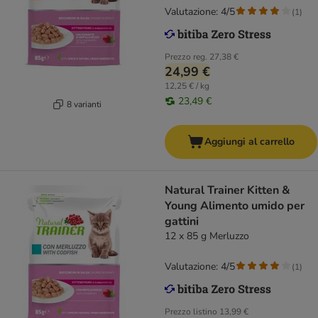
Valutazione: 4/5
(
1
)
Prezzo reg.
27,38 €
24,99 €
12,25 € / kg
23,49 €
8 varianti
Aggiungi al carrello
Natural Trainer Kitten &
Young Alimento umido per
gattini
12 x 85 g Merluzzo
Valutazione: 4/5
(
1
)
Prezzo listino
13,99 €