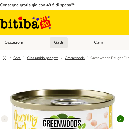
Consegna gratis già con 49 € di spesa**
Occasioni
Gatti
Cani
Apri Menù Categoria: Occasioni
Apri Menù Categoria: 
Gatti
Cibo umido per gatti
Greenwoods
Greenwoods Delight File