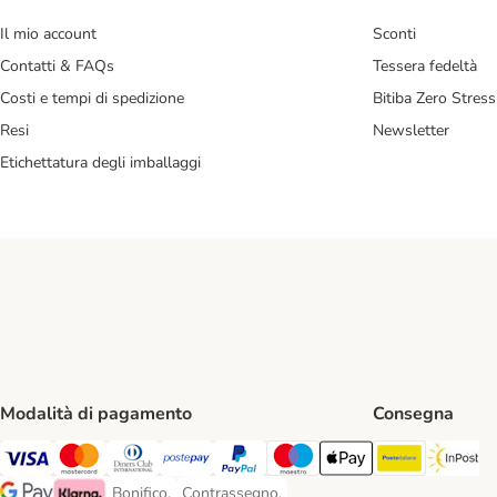
Il mio account
Sconti
Contatti & FAQs
Tessera fedeltà
Costi e tempi di spedizione
Bitiba Zero Stress
Resi
Newsletter
Etichettatura degli imballaggi
Modalità di pagamento
Consegna
Poste Ital
In
Visa. Payment Method
Mastercard. Payment Method
Diners Club. Payment Method
Postepay. Payment Method
PayPal. Payment Method
Maestro. Payment Method
Apple pay. Payment Met
Bonifico.
Contrassegno.