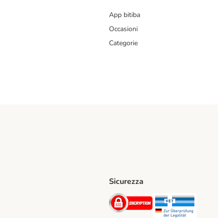
App bitiba
Occasioni
Categorie
Sicurezza
iane. Shipping Method
Post. Shipping Method
Security
Securit
hod