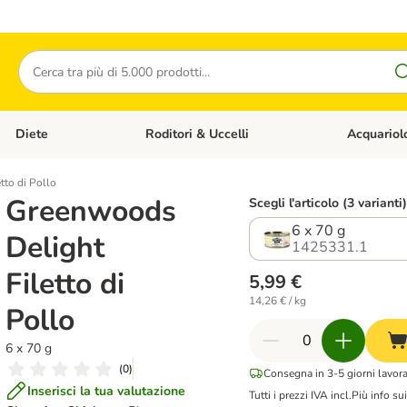
Cerca
Diete
Roditori & Uccelli
Acquariol
Gatti
Apri Menù Categoria: Cani
Apri Menù Categoria: Diete
Apri Menù Cat
tto di Pollo
Greenwoods
Scegli l'articolo (3 varianti)
6 x 70 g
Delight
1425331.1
Filetto di
5,99 €
14,26 € / kg
Pollo
6 x 70 g
(
0
)
Consegna in 3-5 giorni lavora
Inserisci la tua valutazione
Tutti i prezzi IVA incl.
Più info su