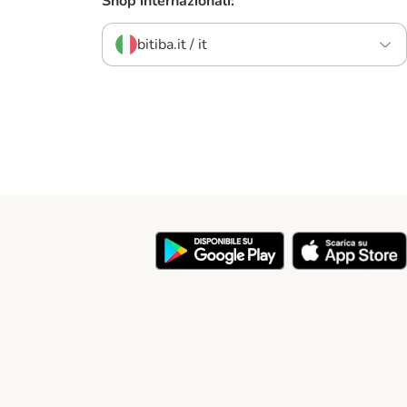
Shop internazionali:
bitiba.it / it
y