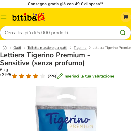
Consegna gratis già con 49 € di spesa**
Overview
catalogo
Cerca
Gatti
Toilette e lettiere per gatti
Tigerino
Lettiera Tigerino Premiu
Lettiera Tigerino Premium -
Sensitive (senza profumo)
6 kg
: 3.9/5
Inserisci la tua valutazione
(
226
)