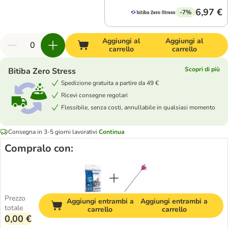
6,97 €
-7%
Aggiungi al
Aggiungi al
carrello
carrello
Scopri di più
Bitiba Zero Stress
Spedizione gratuita a partire da 49 €
Ricevi consegne regolari
Flessibile, senza costi, annullabile in qualsiasi momento
Consegna in 3-5 giorni lavorativi
Continua
Compralo con:
Prezzo
Aggiungi entrambi a
Aggiungi entrambi a
totale
carrello
carrello
0,00 €