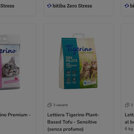
3 varianti
3 
rino Premium -
Lettiera Tigerino Plant-
Lett
Based Tofu - Sensitive
al b
(senza profumo)
6 kg