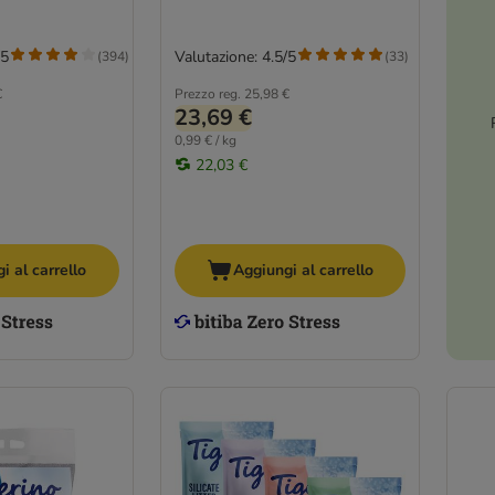
/5
Valutazione: 4.5/5
(
394
)
(
33
)
€
Prezzo reg.
25,98 €
23,69 €
0,99 € / kg
22,03 €
i al carrello
Aggiungi al carrello