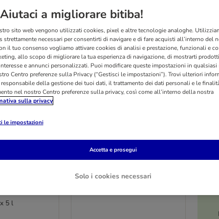
Aiutaci a migliorare bitiba!
stro sito web vengono utilizzati cookies, pixel e altre tecnologie analoghe. Utilizzi
 strettamente necessari per consentirti di navigare e di fare acquisti all’interno del 
on il tuo consenso vogliamo attivare cookies di analisi e prestazione, funzionali e con
eting, allo scopo di migliorare la tua esperienza di navigazione, di mostrarti prodotti
 interesse e annunci personalizzati. Puoi modificare queste impostazioni in qualsia
tro Centro preferenze sulla Privacy (“Gestisci le impostazioni”). Trovi ulteriori info
l responsabile della gestione dei tuoi dati, il trattamento dei dati personali e le finalità
mento nel nostro Centro preferenze sulla privacy, così come all’interno della nostra
mativa sulla privacy
i le impostazioni
Accetta e prosegui
6 varianti
O
ino Crystals
Fai scorta! 2 x 12 kg
Solo i cookies necessari
tive (senza
Lettiera Tigerino Premium
Borotalco
x 5 l