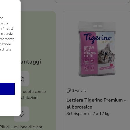
amo
nostro
 finalità
 e servizi
si momento
rmazioni
 di tale
I tuoi vantaggi
3 varianti
ltre 8.000 prodotti con le
migliori valutazioni
Lettiera Tigerino Premium -
al borotalco
Set risparmio: 2 x 12 kg
Più di 1 milione di clienti