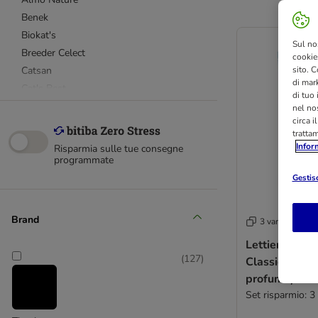
Benek
Biokat's
Sul no
Breeder Celect
cookies
Catsan
sito. C
di mark
Cat's Best
di tuo
Ever Clean®
nel nos
circa i
Golden
tratta
Greenwoods
Infor
Risparmia sulle tue consegne
Intersand Extreme Classic
programmate
Nullodor
Gestisc
Professional Classic
Sanicat Professional
Brand
3 varianti
Sepicat
Lettiera Tiger
Tigerino
(
127
)
Classic Sensi
World's Best Cat Litter
profumo)
Set risparmio: 3 
Silicio