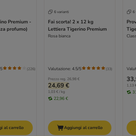
6 varianti
6 
rino Premium -
Fai scorta! 2 x 12 kg
Prov
nza profumo)
Lettiera Tigerino Premium
Tige
Rosa bianca
Class
/5
Valutazione: 4.5/5
Valut
(
226
)
(
33
)
33,
Prezzo reg.
26,98 €
24,69 €
1,13 €
1,03 € / kg
3
22,96 €
i al carrello
Aggiungi al carrello