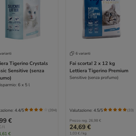
varianti
6 varianti
iera Tigerino Crystals
Fai scorta! 2 x 12 kg
sic Sensitive (senza
Lettiera Tigerino Premium
fumo)
Sensitive (senza profumo)
isparmio: 6 x 5 l
azione: 4.4/5
Valutazione: 4.5/5
(
394
)
(
33
)
99 €
Prezzo reg.
26,98 €
24,69 €
 / l
1,61 €
1,03 € / kg