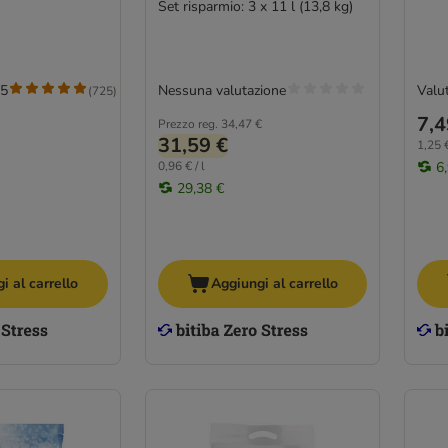
Set risparmio: 3 x 11 l (13,8 kg)
/5
Nessuna valutazione
Valut
(
725
)
7,4
Prezzo reg.
34,47 €
31,59 €
1,25 €
0,96 € / l
6
29,38 €
i al carrello
Aggiungi al carrello