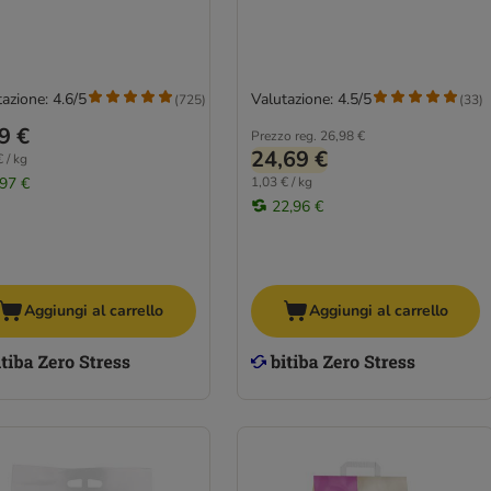
azione: 4.6/5
Valutazione: 4.5/5
(
725
)
(
33
)
9 €
Prezzo reg.
26,98 €
24,69 €
 / kg
,97 €
1,03 € / kg
22,96 €
Aggiungi al carrello
Aggiungi al carrello