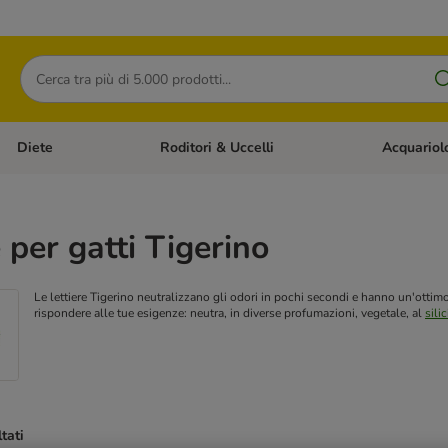
Cerca
Diete
Roditori & Uccelli
Acquariol
Gatti
Apri Menù Categoria: Cani
Apri Menù Categoria: Diete
Apri Menù Cat
e per gatti Tigerino
Le lettiere Tigerino neutralizzano gli odori in pochi secondi e hanno un'ottimo p
rispondere alle tue esigenze: neutra, in diverse profumazioni, vegetale, al
silic
ltati