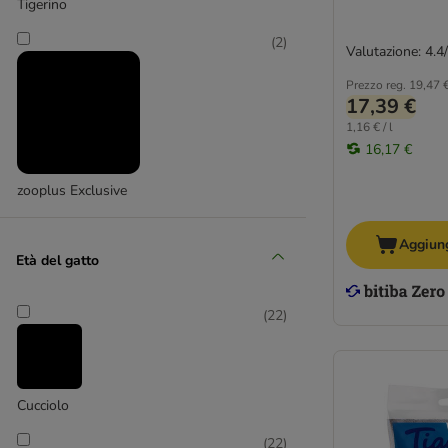
Vegetali
Tigerino
Lettiere in Argilla e Bentonite
(
2
)
Valutazione: 4.4
Lettiere agglomeranti
Lettiere non agglomeranti
Prezzo reg.
19,47 
17,39 €
1,16 € / l
Cattura odori
16,17 €
Tappetini
Toilette
zooplus Exclusive
Cassette igieniche
Lettiera autopulente e box per gatti
Aggiung
Età del gatto
(
22
)
Cucciolo
(
22
)