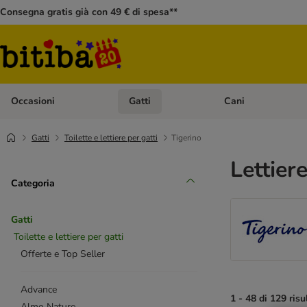
Consegna gratis già con 49 € di spesa**
Occasioni
Gatti
Cani
Apri Menù Categoria: Occasioni
Apri Menù Categoria: 
Gatti
Toilette e lettiere per gatti
Tigerino
Lettier
Categoria
Gatti
Toilette e lettiere per gatti
Offerte e Top Seller
Advance
1 - 48 di 129 risu
Almo Nature