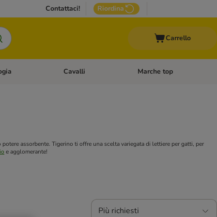
Contattaci!
Riordina
Carrello
ogia
Cavalli
Marche top
egoria: Roditori & Uccelli
Apri Menù Categoria: Acquariologia
Apri Menù Categoria: Cavalli
otere assorbente. Tigerino ti offre una scelta variegata di lettiere per gatti, per
io
e agglomerante!
Più richiesti