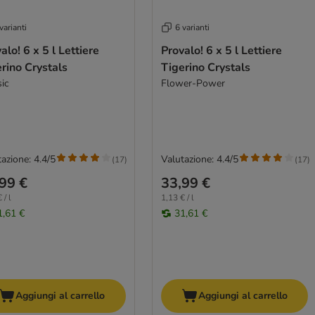
varianti
6 varianti
alo! 6 x 5 l Lettiere
Provalo! 6 x 5 l Lettiere
rino Crystals
Tigerino Crystals
ic
Flower-Power
azione: 4.4/5
Valutazione: 4.4/5
(
17
)
(
17
)
99 €
33,99 €
 / l
1,13 € / l
1,61 €
31,61 €
Aggiungi al carrello
Aggiungi al carrello