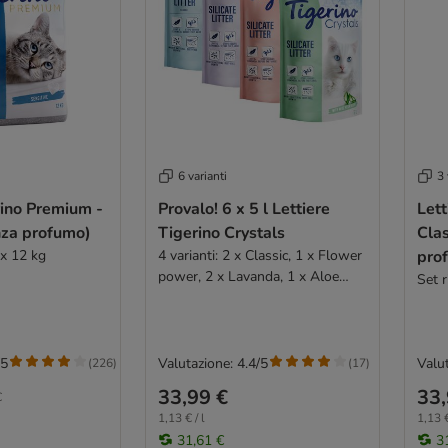
6 varianti
3 
rino Premium -
Provalo! 6 x 5 l Lettiere
Lett
nza profumo)
Tigerino Crystals
Clas
 x 12 kg
4 varianti: 2 x Classic, 1 x Flower
pro
power, 2 x Lavanda, 1 x Aloe
Set r
vera
/5
Valutazione: 4.4/5
Valut
(
226
)
(
17
)
33,99 €
33,
€
1,13 € / l
1,13 €
31,61 €
3