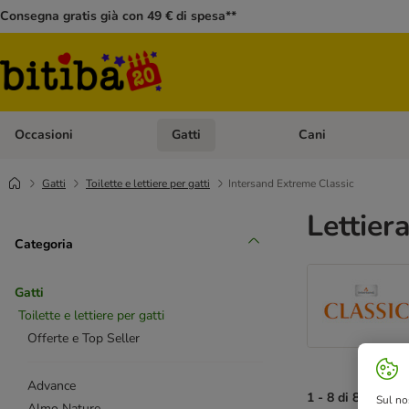
Consegna gratis già con 49 € di spesa**
Occasioni
Gatti
Cani
Apri Menù Categoria: Occasioni
Apri Menù Categoria: 
Gatti
Toilette e lettiere per gatti
Intersand Extreme Classic
Lettier
Categoria
Gatti
Toilette e lettiere per gatti
Offerte e Top Seller
Advance
1 - 8 di 8 risultati
Sul no
Almo Nature