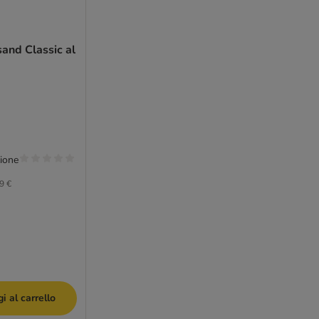
sand Classic al
ione
9 €
i al carrello