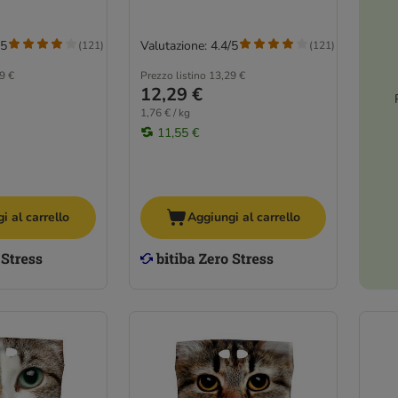
/5
Valutazione: 4.4/5
(
121
)
(
121
)
9 €
Prezzo listino
13,29 €
12,29 €
1,76 € / kg
11,55 €
i al carrello
Aggiungi al carrello