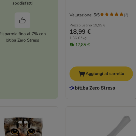
soddisfatti
Valutazione: 5/5
(
2
)
Prezzo listino
19,99 €
18,99 €
Risparmia fino al 7% con
1,36 € / kg
bitiba Zero Stress
17,85 €
Aggiungi al carrello