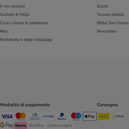
Il mio account
Sconti
Contatti & FAQs
Tessera fedeltà
Costi e tempi di spedizione
Bitiba Zero Stress
Resi
Newsletter
Etichettatura degli imballaggi
Modalità di pagamento
Consegna
Poste Ital
In
Visa. Payment Method
Mastercard. Payment Method
Diners Club. Payment Method
Postepay. Payment Method
PayPal. Payment Method
Maestro. Payment Method
Apple pay. Payment Met
Bonifico.
Contrassegno.
Bonifico. Payment Method
Contrassegno. Payment Method
Google Pay Payment Method
Klarna Payment Method