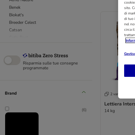
cookies
Benek
sito. C
di mark
Biokat's
di tuo
Breeder Celect
nel nos
circa i
Catsan
tratta
Cat's Best
Infor
Ever Clean®
Golden
Gestisc
Greenwoods
Risparmia sulle tue consegne
Intersand Extreme Classic
programmate
Nullodor
Professional Classic
Sanicat Professional
Brand
2 varianti
Sepicat
Lettiera Inte
Tigerino
(
6
)
14 kg
World's Best Cat Litter
Silicio