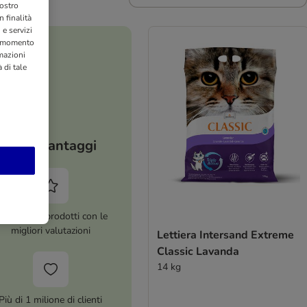
nostro
 finalità
 e servizi
si momento
rmazioni
 di tale
I tuoi vantaggi
ltre 8.000 prodotti con le
migliori valutazioni
Lettiera Intersand Extreme
Classic Lavanda
14 kg
Più di 1 milione di clienti