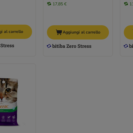
17,85 €
1
i al carrello
Aggiungi al carrello