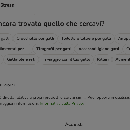
ncora trovato quello che cercavi?
gatti
Crocchette per gatti
Toilette e lettiere per gatti
Antipa
Complementi alimentari per gatti
Tiragraffi per gatti
Accessori igiene gatti
Gattaiole e reti
In viaggio con il tuo gatto
Kitten
Aliment
30 giorni
blicità diretta relativa a propri prodotti o servizi simili. Puoi opporti in q
 maggiori informazioni:
Informativa sulla Privacy
Acquisti