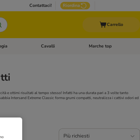
Contattaci!
Riordina
Carrello
ogia
Cavalli
Marche top
egoria: Roditori & Uccelli
Apri Menù Categoria: Acquariologia
Apri Menù Categoria: Cavalli
tti
à e ottimi risultati al tempo stesso! Infatti ha una durata pari a 3 volte tanto
abbia Intersand Extreme Classic forma grumi compatti, neutralizza i cattivi odori ed
Più richiesti
amo