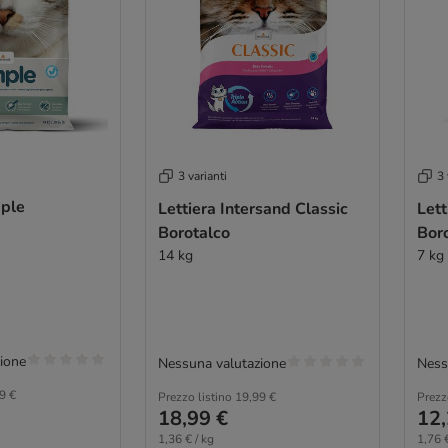
3 varianti
3 
mple
Lettiera Intersand Classic
Lett
Borotalco
Bor
14 kg
7 kg
ione
Nessuna valutazione
Ness
9 €
Prezzo listino
19,99 €
Prezz
18,99 €
12,
1,36 € / kg
1,76 €