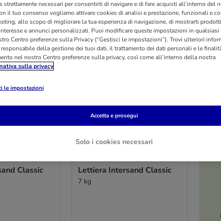
 strettamente necessari per consentirti di navigare e di fare acquisti all’interno del 
on il tuo consenso vogliamo attivare cookies di analisi e prestazione, funzionali e con
eting, allo scopo di migliorare la tua esperienza di navigazione, di mostrarti prodotti
 interesse e annunci personalizzati. Puoi modificare queste impostazioni in qualsia
tro Centro preferenze sulla Privacy (“Gestisci le impostazioni”). Trovi ulteriori info
l responsabile della gestione dei tuoi dati, il trattamento dei dati personali e le finalità
mento nel nostro Centro preferenze sulla privacy, così come all’interno della nostra
mativa sulla privacy
i le impostazioni
Accetta e prosegui
Solo i cookies necessari
2 varianti
O
rsand Classic
Lettiera Intersand Classic
7 kg