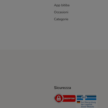
App bitiba
Occasioni
Categorie
Sicurezza
iane. Shipping Method
Post. Shipping Method
Security
Securit
hod