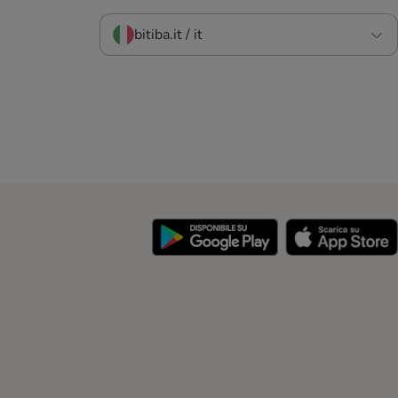
bitiba.it / it
y