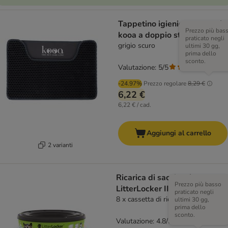
Tappetino igienico per gatti
Prezzo più bas
kooa a doppio strato
praticato negli
grigio scuro
ultimi 30 gg,
prima dello
sconto.
Valutazione: 5/5
(
3
)
-24.97%
Prezzo regolare
8,29 €
6,22 €
6,22 € / cad.
Aggiungi al carrello
2 varianti
Ricarica di sacchetti per
Prezzo più basso
LitterLocker II
praticato negli
8 x cassetta di ricarica
ultimi 30 gg,
prima dello
sconto.
Valutazione: 4.8/5
(
355
)