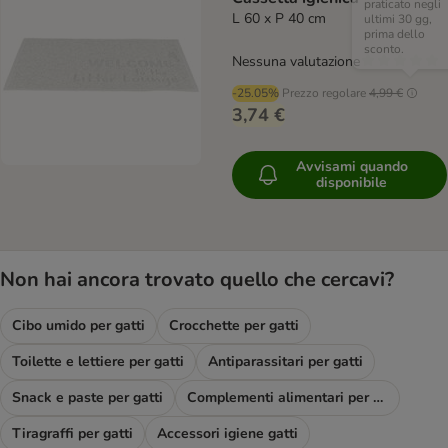
praticato negli
L 60 x P 40 cm
ultimi 30 gg,
prima dello
sconto.
Nessuna valutazione
-25.05%
Prezzo regolare
4,99 €
3,74 €
Avvisami quando
disponibile
Non hai ancora trovato quello che cercavi?
Cibo umido per gatti
Crocchette per gatti
Toilette e lettiere per gatti
Antiparassitari per gatti
Snack e paste per gatti
Complementi alimentari per gatti
Tiragraffi per gatti
Accessori igiene gatti