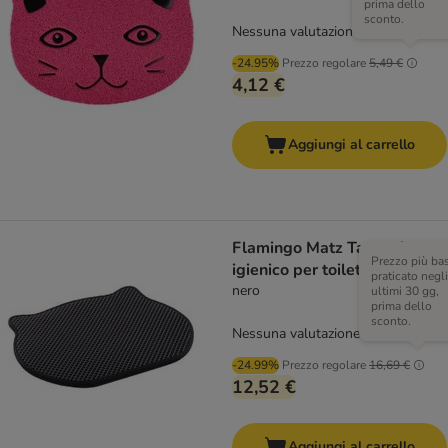
prima dello
sconto.
Nessuna valutazione
-24.95%
Prezzo regolare
5,49 €
4,12 €
Aggiungi al carrello
Flamingo Matz Tappetino
Prezzo più ba
igienico per toilette
praticato negli
nero
ultimi 30 gg,
prima dello
sconto.
Nessuna valutazione
-24.99%
Prezzo regolare
16,69 €
12,52 €
Aggiungi al carrello