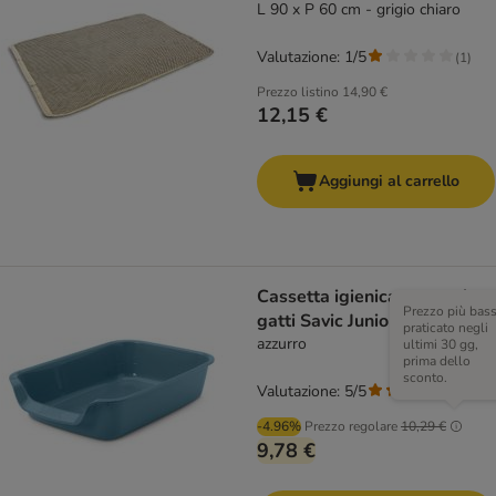
L 90 x P 60 cm - grigio chiaro
Valutazione: 1/5
(
1
)
Prezzo listino
14,90 €
12,15 €
Aggiungi al carrello
Cassetta igienica per cani e
Prezzo più bas
gatti Savic Junior - 56 cm
praticato negli
azzurro
ultimi 30 gg,
prima dello
sconto.
Valutazione: 5/5
(
1
)
-4.96%
Prezzo regolare
10,29 €
9,78 €