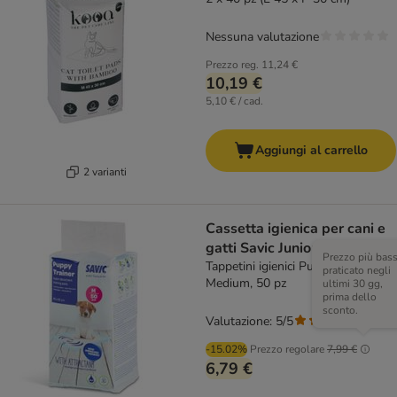
Nessuna valutazione
Prezzo reg.
11,24 €
10,19 €
5,10 € / cad.
Aggiungi al carrello
2 varianti
Cassetta igienica per cani e
gatti Savic Junior - 56 cm
Prezzo più bas
Tappetini igienici Puppy Trainer
praticato negli
Medium, 50 pz
ultimi 30 gg,
prima dello
sconto.
Valutazione: 5/5
(
1
)
-15.02%
Prezzo regolare
7,99 €
6,79 €