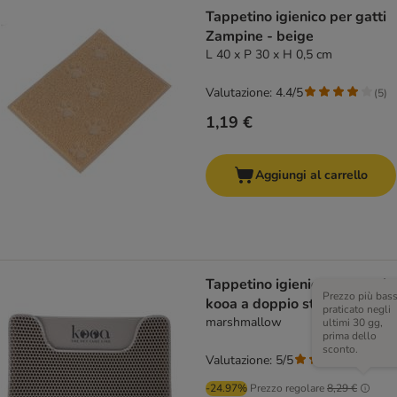
Tappetino igienico per gatti
Zampine - beige
L 40 x P 30 x H 0,5 cm
Valutazione: 4.4/5
(
5
)
1,19 €
Aggiungi al carrello
Tappetino igienico per gatti
Prezzo più bas
kooa a doppio strato
praticato negli
marshmallow
ultimi 30 gg,
prima dello
sconto.
Valutazione: 5/5
(
3
)
-24.97%
Prezzo regolare
8,29 €