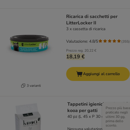
Ricarica di sacchetti per
LitterLocker II
3 x cassetta di ricarica
Valutazione: 4.8/5
(
355
)
Prezzo reg.
20,22 €
18,19 €
Aggiungi al carrello
3 varianti
Tappetini igienici con bambù
Prezzo più bas
kooa per gatti
praticato negli
40 pz (L 45 x P 30 cm)
ultimi 30 gg,
prima dello
sconto.
Nessuna valutazione