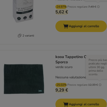
-24.97%
Prezzo regolare
7,49 €
5,62 €
Aggiungi al carrello
2 varianti
kooa Tappetino Cattura-
Prezzo più ba
Sporco
praticato negli
verde scuro
ultimi 30 gg,
prima dello
sconto.
Nessuna valutazione
-25.02%
Prezzo regolare
12,39 €
9,29 €
Aggiungi al carrello