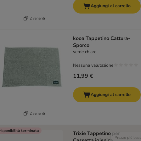
Aggiungi al carrello
2 varianti
kooa Tappetino Cattura-
Sporco
verde chiaro
Nessuna valutazione
11,99 €
Aggiungi al carrello
2 varianti
isponibilità terminata
Trixie Tappetino per
Prezzo più bas
Cassetta igienica