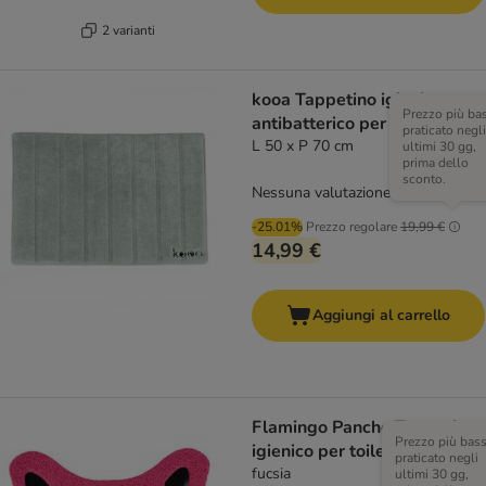
2 varianti
kooa Tappetino igienico
Prezzo più ba
antibatterico per toilette
praticato negli
L 50 x P 70 cm
ultimi 30 gg,
prima dello
sconto.
Nessuna valutazione
-25.01%
Prezzo regolare
19,99 €
14,99 €
Aggiungi al carrello
Flamingo Pancho Tappetino
Prezzo più bas
igienico per toilette
praticato negli
fucsia
ultimi 30 gg,