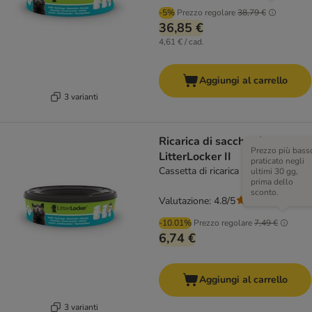
-5%
Prezzo regolare
38,79 €
36,85 €
4,61 € / cad.
Aggiungi al carrello
3 varianti
Ricarica di sacchetti per
Prezzo più bass
LitterLocker II
praticato negli
Cassetta di ricarica
ultimi 30 gg,
prima dello
sconto.
Valutazione: 4.8/5
(
355
)
-10.01%
Prezzo regolare
7,49 €
6,74 €
Aggiungi al carrello
3 varianti