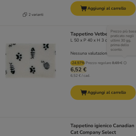
Aggiungi al carrello
2 varianti
Prezzo più bas
Tappetino Vetbed® per gatti
praticato negli
L 50 x P 40 x H 3 cm
ultimi 30 gg,
prima dello
sconto.
Nessuna valutazione
-24.97%
Prezzo regolare
8,69 €
6,52 €
6,52 € / cad.
Aggiungi al carrello
Tappetino igienico Canadian
Cat Company Select