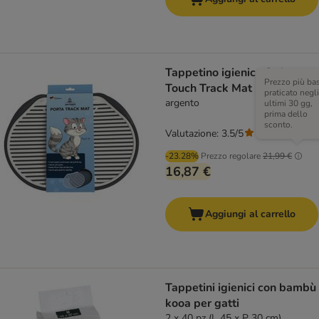
Tappetino igienico Soft
Prezzo più ba
Touch Track Mat per gatti
praticato negli
argento
ultimi 30 gg,
prima dello
sconto.
Valutazione: 3.5/5
(
2
)
-23.28%
Prezzo regolare
21,99 €
16,87 €
Aggiungi al carrello
Tappetini igienici con bambù
kooa per gatti
2 x 40 pz (L 45 x P 30 cm)