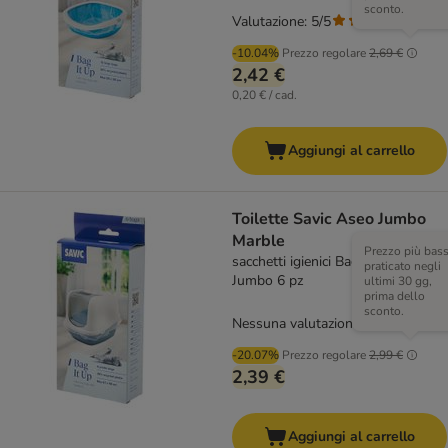
sconto.
Valutazione: 5/5
(
3
)
-10.04%
Prezzo regolare
2,69 €
2,42 €
0,20 € / cad.
Aggiungi al carrello
Toilette Savic Aseo Jumbo
Marble
Prezzo più bas
sacchetti igienici Bag it Up Litter,
praticato negli
Jumbo 6 pz
ultimi 30 gg,
prima dello
sconto.
Nessuna valutazione
-20.07%
Prezzo regolare
2,99 €
2,39 €
Aggiungi al carrello