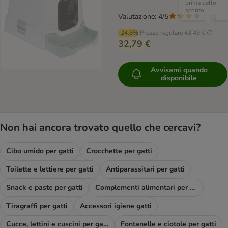
prima dello
sconto.
Valutazione: 4/5
(
1
)
-24.6%
Prezzo regolare
43,49 €
32,79 €
Avvisami quando
disponibile
Non hai ancora trovato quello che cercavi?
Cibo umido per gatti
Crocchette per gatti
Toilette e lettiere per gatti
Antiparassitari per gatti
Snack e paste per gatti
Complementi alimentari per gatti
Tiragraffi per gatti
Accessori igiene gatti
Cucce, lettini e cuscini per gatti
Fontanelle e ciotole per gatti