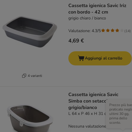
Cassetta igienica Savic Iriz
con bordo - 42 cm
grigio chiaro / bianco
Valutazione: 4.3/5
(
14
)
4,69 €
Aggiungi al carrello
4 varianti
Cassetta igienica Savic
Simba con setaccio -
Prezzo più ba
grigio/bianco
praticato negli
L 64 x P 46 x H 31 cm
ultimi 30 gg,
prima dello
sconto.
Nessuna valutazione