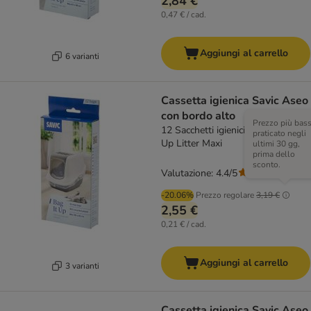
2,84 €
0,47 € / cad.
Aggiungi al carrello
6 varianti
Cassetta igienica Savic Aseo
con bordo alto
Prezzo più bas
12 Sacchetti igienici Savic Bag it
praticato negli
Up Litter Maxi
ultimi 30 gg,
prima dello
sconto.
Valutazione: 4.4/5
(
20
)
-20.06%
Prezzo regolare
3,19 €
2,55 €
0,21 € / cad.
Aggiungi al carrello
3 varianti
Cassetta igienica Savic Aseo