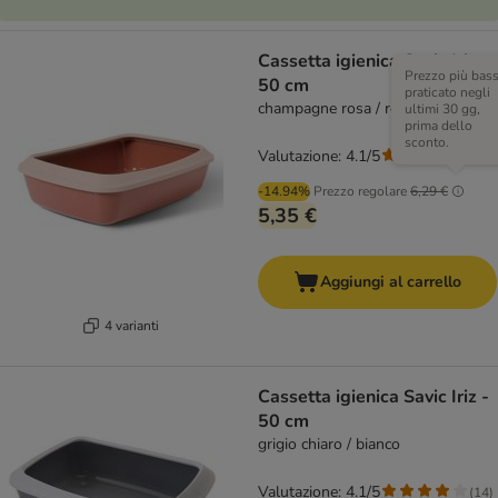
Cassetta igienica Savic Iriz -
Prezzo più bas
50 cm
praticato negli
champagne rosa / rosso toscana
ultimi 30 gg,
prima dello
sconto.
Valutazione: 4.1/5
(
14
)
-14.94%
Prezzo regolare
6,29 €
5,35 €
Aggiungi al carrello
4 varianti
Cassetta igienica Savic Iriz -
50 cm
grigio chiaro / bianco
Valutazione: 4.1/5
(
14
)