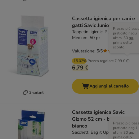
Cassetta igienica per cani e
gatti Savic Junior - 56 cm
Prezzo più bas
Tappetini igienici Puppy Trainer
praticato negli
Medium, 50 pz
ultimi 30 gg,
prima dello
sconto.
Valutazione: 5/5
(
1
)
-15.02%
Prezzo regolare
7,99 €
6,79 €
Aggiungi al carrello
2 varianti
Cassetta igienica Savic
Gizmo 52 cm - beige /
Prezzo più bas
bianco
praticato negli
Sacchetti Bag it Up - Large
ultimi 30 gg,
prima dello