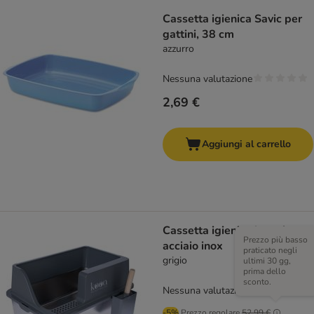
Cassetta igienica Savic per
gattini, 38 cm
azzurro
Nessuna valutazione
2,69 €
Aggiungi al carrello
Cassetta igienica kooa in
Prezzo più basso
acciaio inox
praticato negli
grigio
ultimi 30 gg,
prima dello
sconto.
Nessuna valutazione
-5%
Prezzo regolare
52,99 €