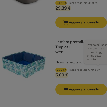
-24.62%
Prezzo regolare
38,99 €
29,39 €
Aggiungi al carrello
Lettiera portatile TIAKI
Prezzo più bas
Tropical
praticato negli
verde
ultimi 30 gg,
prima dello
sconto.
Nessuna valutazione
-25.04%
Prezzo regolare
6,79 €
5,09 €
Aggiungi al carrello