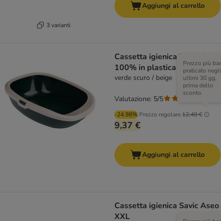
Aggiungi al carrello
3 varianti
Cassetta igienica kooa al
Prezzo più ba
100% in plastica riciclata
praticato negli
verde scuro / beige
ultimi 30 gg,
prima dello
sconto.
Valutazione: 5/5
(
1
)
-24.98%
Prezzo regolare
12,49 €
9,37 €
Aggiungi al carrello
Cassetta igienica Savic Aseo
XXL