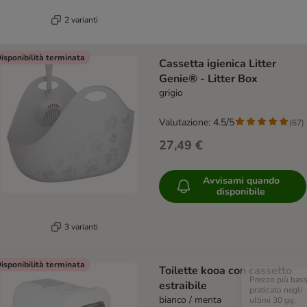
2 varianti
isponibilità terminata
Cassetta igienica Litter
Genie® - Litter Box
grigio
Valutazione: 4.5/5
(
67
)
27,49 €
Avvisami quando
disponibile
3 varianti
isponibilità terminata
Toilette kooa con cassetto
Prezzo più bas
estraibile
praticato negli
bianco / menta
ultimi 30 gg,