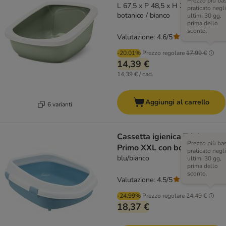
Prezzo più ba
L 67,5 x P 48,5 x H 28 cm - verde
praticato negli
botanico / bianco
ultimi 30 gg,
prima dello
sconto.
Valutazione: 4.6/5
(
39
)
-20.01%
Prezzo regolare
17,99 €
14,39 €
14,39 € / cad.
Aggiungi al carrello
6 varianti
Cassetta igienica Trixie
Prezzo più ba
Primo XXL con bordo
praticato negli
blu/bianco
ultimi 30 gg,
prima dello
sconto.
Valutazione: 4.5/5
(
12
)
-24.99%
Prezzo regolare
24,49 €
18,37 €