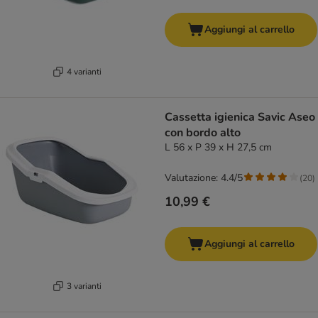
Aggiungi al carrello
4 varianti
Cassetta igienica Savic Aseo
con bordo alto
L 56 x P 39 x H 27,5 cm
Valutazione: 4.4/5
(
20
)
10,99 €
Aggiungi al carrello
3 varianti