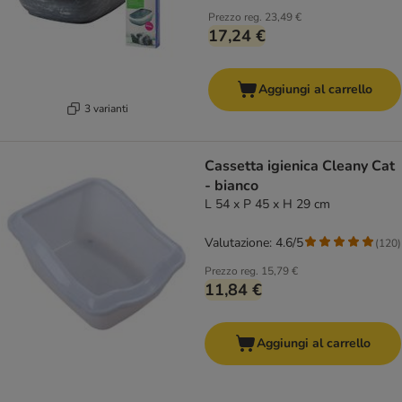
Prezzo reg.
23,49 €
17,24 €
Aggiungi al carrello
3 varianti
Cassetta igienica Cleany Cat
- bianco
L 54 x P 45 x H 29 cm
Valutazione: 4.6/5
(
120
)
Prezzo reg.
15,79 €
11,84 €
Aggiungi al carrello