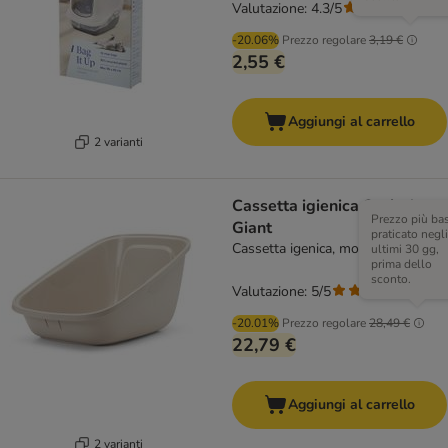
Valutazione: 4.3/5
(
3
)
-20.06%
Prezzo regolare
3,19 €
2,55 €
Aggiungi al carrello
2 varianti
Cassetta igienica Savic Aseo
Prezzo più ba
Giant
praticato negli
Cassetta igenica, moka
ultimi 30 gg,
prima dello
sconto.
Valutazione: 5/5
(
1
)
-20.01%
Prezzo regolare
28,49 €
22,79 €
Aggiungi al carrello
2 varianti