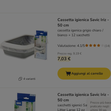
Cassetta igienica Savic Iriz -
50 cm
cassetta igenica grigio chiaro /
bianco + 12 sacchetti
Valutazione: 4.1/5
(
14
)
Prezzo reg.
9,19 €
7,03 €
Aggiungi al carrello
4 varianti
Cassetta igienica Savic Iriz -
50 cm
Prezzo più bas
sacchetti igienici Savic Bag it Up
praticato negli
Litter Large 12 pz
ultimi 30 gg,