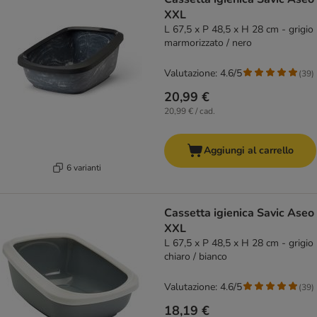
XXL
L 67,5 x P 48,5 x H 28 cm - grigio
marmorizzato / nero
Valutazione: 4.6/5
(
39
)
20,99 €
20,99 € / cad.
Aggiungi al carrello
6 varianti
Cassetta igienica Savic Aseo
XXL
L 67,5 x P 48,5 x H 28 cm - grigio
chiaro / bianco
Valutazione: 4.6/5
(
39
)
18,19 €