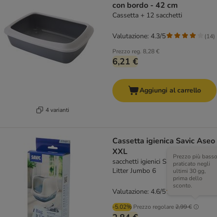
con bordo - 42 cm
Cassetta + 12 sacchetti
Valutazione: 4.3/5
(
14
)
Prezzo reg.
8,28 €
6,21 €
Aggiungi al carrello
4 varianti
Cassetta igienica Savic Aseo
XXL
Prezzo più bass
sacchetti igienici Savic Bag it Up
praticato negli
Litter Jumbo 6
ultimi 30 gg,
prima dello
sconto.
Valutazione: 4.6/5
(
39
)
-5.02%
Prezzo regolare
2,99 €