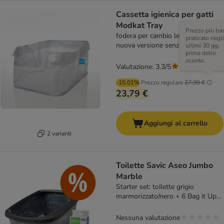
Cassetta igienica per gatti
Modkat Tray
Prezzo più ba
fodera per cambio lettiera (3 pz) -
praticato negli
nuova versione senza gancio
ultimi 30 gg,
prima dello
sconto.
Valutazione: 3.3/5
(
12
)
-15.01%
Prezzo regolare
27,99 €
23,79 €
Aggiungi al carrello
2 varianti
Toilette Savic Aseo Jumbo
Marble
Starter set: toilette grigio
marmorizzato/nero + 6 Bag it Up
Litter
Nessuna valutazione