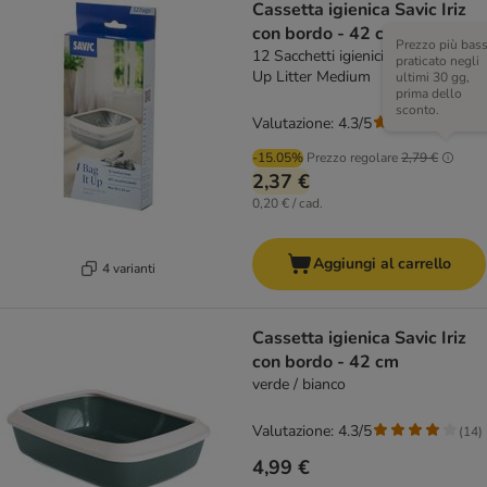
Cassetta igienica Savic Iriz
con bordo - 42 cm
Prezzo più bas
12 Sacchetti igienici Savic Bag it
praticato negli
Up Litter Medium
ultimi 30 gg,
prima dello
sconto.
Valutazione: 4.3/5
(
14
)
-15.05%
Prezzo regolare
2,79 €
2,37 €
0,20 € / cad.
Aggiungi al carrello
4 varianti
Cassetta igienica Savic Iriz
con bordo - 42 cm
verde / bianco
Valutazione: 4.3/5
(
14
)
4,99 €