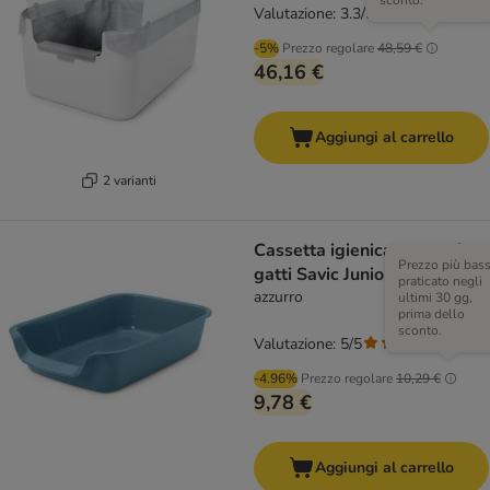
sconto.
Valutazione: 3.3/5
(
12
)
-5%
Prezzo regolare
48,59 €
46,16 €
Aggiungi al carrello
2 varianti
Cassetta igienica per cani e
Prezzo più bas
gatti Savic Junior - 56 cm
praticato negli
azzurro
ultimi 30 gg,
prima dello
sconto.
Valutazione: 5/5
(
1
)
-4.96%
Prezzo regolare
10,29 €
9,78 €
Aggiungi al carrello