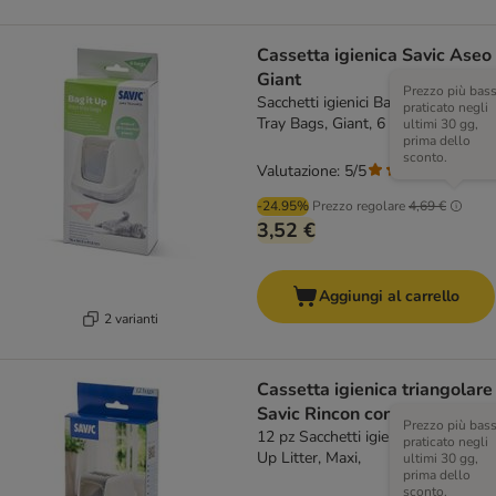
Cassetta igienica Savic Aseo
Giant
Prezzo più bas
Sacchetti igienici Bag it Up Litter
praticato negli
Tray Bags, Giant, 6 pz
ultimi 30 gg,
prima dello
sconto.
Valutazione: 5/5
(
1
)
-24.95%
Prezzo regolare
4,69 €
3,52 €
Aggiungi al carrello
2 varianti
Cassetta igienica triangolare
Savic Rincon con bordo
Prezzo più bas
12 pz Sacchetti igienici Savic Bag it
praticato negli
Up Litter, Maxi,
ultimi 30 gg,
prima dello
sconto.