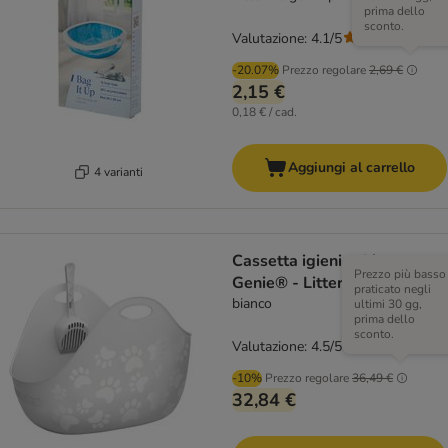
prima dello
sconto.
Valutazione: 4.1/5
(
14
)
-20.07%
Prezzo regolare
2,69 €
2,15 €
0,18 € / cad.
Aggiungi al carrello
4 varianti
Cassetta igienica Litter
Prezzo più basso
Genie® - Litter Box
praticato negli
bianco
ultimi 30 gg,
prima dello
sconto.
Valutazione: 4.5/5
(
67
)
-10%
Prezzo regolare
36,49 €
32,84 €