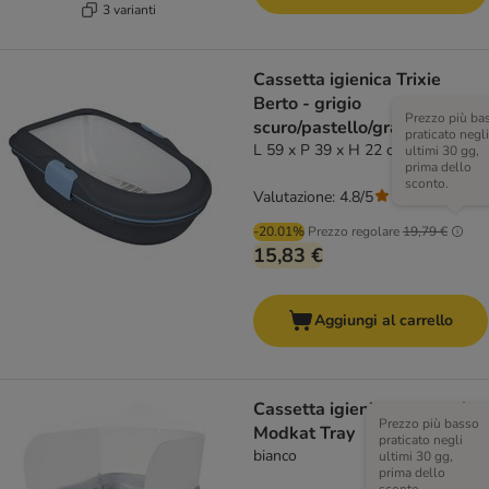
3 varianti
Cassetta igienica Trixie
Berto - grigio
Prezzo più ba
scuro/pastello/granito.
praticato negli
L 59 x P 39 x H 22 cm
ultimi 30 gg,
prima dello
sconto.
Valutazione: 4.8/5
(
4
)
-20.01%
Prezzo regolare
19,79 €
15,83 €
Aggiungi al carrello
Cassetta igienica per gatti
Prezzo più basso
Modkat Tray
praticato negli
bianco
ultimi 30 gg,
prima dello