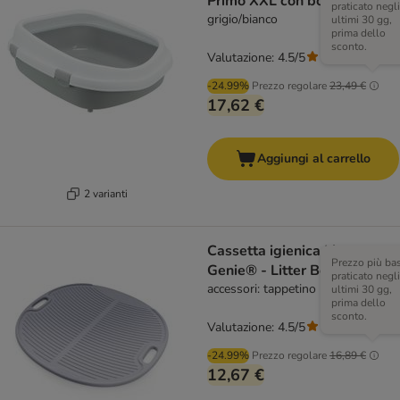
Primo XXL con bordo
praticato negli
grigio/bianco
ultimi 30 gg,
prima dello
sconto.
Valutazione: 4.5/5
(
12
)
-24.99%
Prezzo regolare
23,49 €
17,62 €
Aggiungi al carrello
2 varianti
Cassetta igienica Litter
Prezzo più ba
Genie® - Litter Box
praticato negli
accessori: tappetino Litter Box
ultimi 30 gg,
prima dello
sconto.
Valutazione: 4.5/5
(
67
)
-24.99%
Prezzo regolare
16,89 €
12,67 €