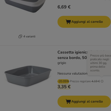
6,69 €
Aggiungi al carrello
4 varianti
Cassetta igienica Savic Iriz
Prezzo più bas
senza bordo, 50 cm
praticato negli
grigio
ultimi 30 gg,
prima dello
sconto.
Nessuna valutazione
-20.05%
Prezzo regolare
4,19 €
3,35 €
Aggiungi al carrello