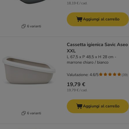
18,19 € / cad.
Aggiungi al carrello
6 varianti
Cassetta igienica Savic Aseo
XXL
L 67,5 x P 48,5 x H 28 cm -
marrone chiaro / bianco
Valutazione: 4.6/5
(
39
)
19,79 €
19,79 € / cad.
Aggiungi al carrello
6 varianti