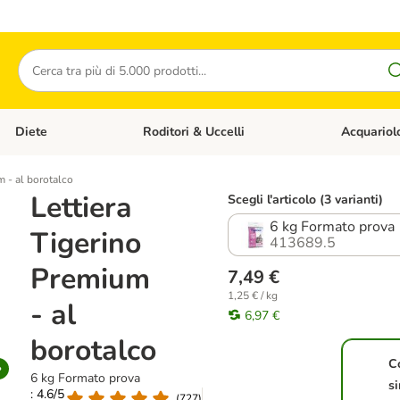
Cerca
Diete
Roditori & Uccelli
Acquariol
Gatti
Apri Menù Categoria: Cani
Apri Menù Categoria: Diete
Apri Menù Cat
m - al borotalco
Lettiera
Scegli l'articolo (3 varianti)
6 kg Formato prova
Tigerino
413689.5
Premium
7,49 €
1,25 € / kg
- al
6,97 €
borotalco
C
6 kg Formato prova
s
: 4.6/5
(
727
)