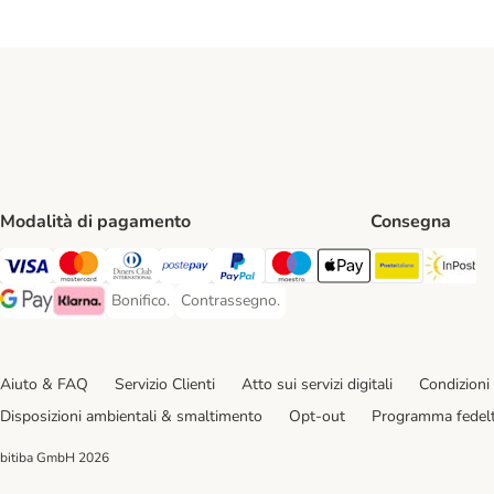
Modalità di pagamento
Consegna
Poste Ital
In
Visa. Payment Method
Mastercard. Payment Method
Diners Club. Payment Method
Postepay. Payment Method
PayPal. Payment Method
Maestro. Payment Method
Apple pay. Payment Met
Bonifico.
Contrassegno.
Bonifico. Payment Method
Contrassegno. Payment Method
Google Pay Payment Method
Klarna Payment Method
Aiuto & FAQ
Servizio Clienti
Atto sui servizi digitali
Condizioni 
Disposizioni ambientali & smaltimento
Opt-out
Programma fedel
bitiba GmbH
2026