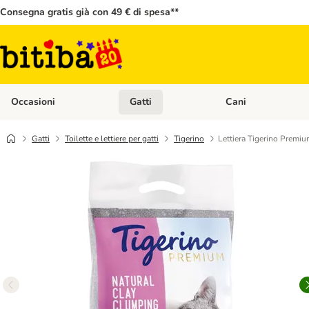
Consegna gratis già con 49 € di spesa**
Occasioni
Gatti
Cani
Apri Menù Categoria: Occasioni
Apri Menù Categoria: 
Gatti
Toilette e lettiere per gatti
Tigerino
Lettiera Tigerino Premiu