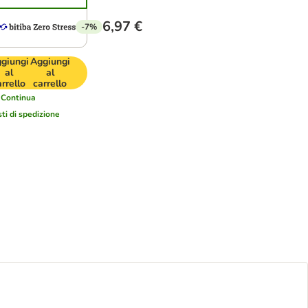
6,97 €
-7%
giungi
Aggiungi
al
al
arrello
carrello
Continua
sti di spedizione