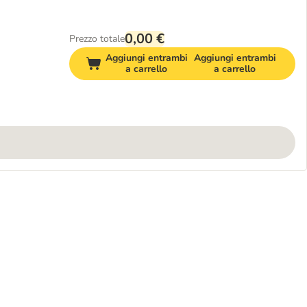
0,00 €
Prezzo totale
Aggiungi entrambi
Aggiungi entrambi
a carrello
a carrello