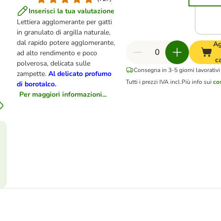
Inserisci la tua valutazione
Lettiera agglomerante per gatti
in granulato di argilla naturale,
dal rapido potere agglomerante,
Ag
ad alto rendimento e poco
c
polverosa, delicata sulle
Consegna in 3-5 giorni lavorativi
zampette.
Al delicato profumo
Tutti i prezzi IVA incl.
Più info sui
co
di borotalco.
Per maggiori informazioni...