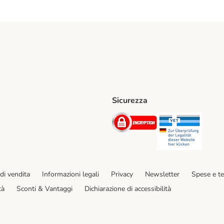
Sicurezza
iane. Shipping Method
Post. Shipping Method
Security
Securit
hod
di vendita
Informazioni legali
Privacy
Newsletter
Spese e t
tà
Sconti & Vantaggi
Dichiarazione di accessibilità