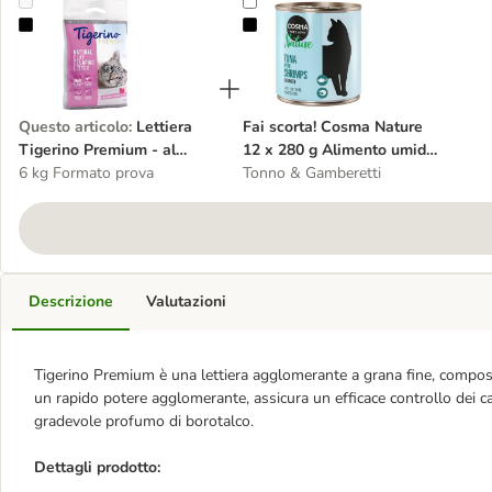
Lettiera Tigerino Premium - al borotalco
Fai scorta! Cosma Nature 12 x 280
Questo articolo
:
Lettiera
Fai scorta! Cosma Nature
Tigerino Premium - al
12 x 280 g Alimento umido
borotalco
6 kg Formato prova
per gatti
Tonno & Gamberetti
Descrizione
Valutazioni
Tigerino Premium è una lettiera agglomerante a grana fine, composta
un rapido potere agglomerante, assicura un efficace controllo dei ca
gradevole profumo di borotalco.
Dettagli prodotto: