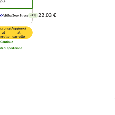
gola
22,03 €
-7%
giungi
Aggiungi
al
al
arrello
carrello
Continua
sti di spedizione