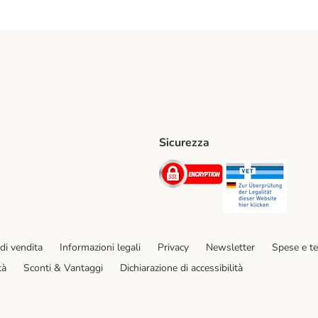
Sicurezza
iane. Shipping Method
Post. Shipping Method
Security
Securit
hod
di vendita
Informazioni legali
Privacy
Newsletter
Spese e t
tà
Sconti & Vantaggi
Dichiarazione di accessibilità