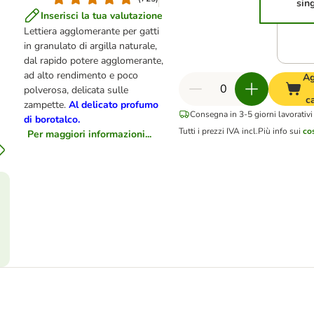
sin
Inserisci la tua valutazione
Lettiera agglomerante per gatti
in granulato di argilla naturale,
dal rapido potere agglomerante,
ad alto rendimento e poco
Ag
polverosa, delicata sulle
c
zampette.
Al delicato profumo
Consegna in 3-5 giorni lavorativi
di borotalco.
Tutti i prezzi IVA incl.
Più info sui
co
Per maggiori informazioni...