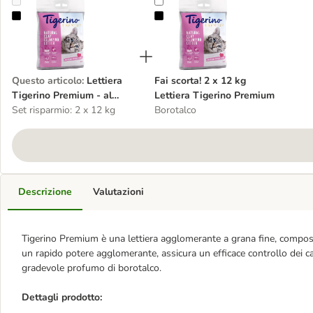
Lettiera Tigerino Premium - al borotalco
Fai scorta! 2 x 12 kg Lettiera Tig
Questo articolo
:
Lettiera
Fai scorta! 2 x 12 kg
Tigerino Premium - al
Lettiera Tigerino Premium
borotalco
Set risparmio: 2 x 12 kg
Borotalco
Descrizione
Valutazioni
Tigerino Premium è una lettiera agglomerante a grana fine, composta
un rapido potere agglomerante, assicura un efficace controllo dei ca
gradevole profumo di borotalco.
Dettagli prodotto: