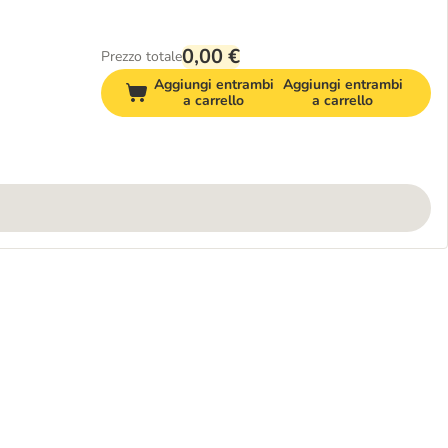
0,00 €
Prezzo totale
Aggiungi entrambi
Aggiungi entrambi
a carrello
a carrello