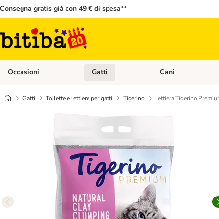
Consegna gratis già con 49 € di spesa**
Occasioni
Gatti
Cani
Apri Menù Categoria: Occasioni
Apri Menù Categoria: 
Gatti
Toilette e lettiere per gatti
Tigerino
Lettiera Tigerino Premiu