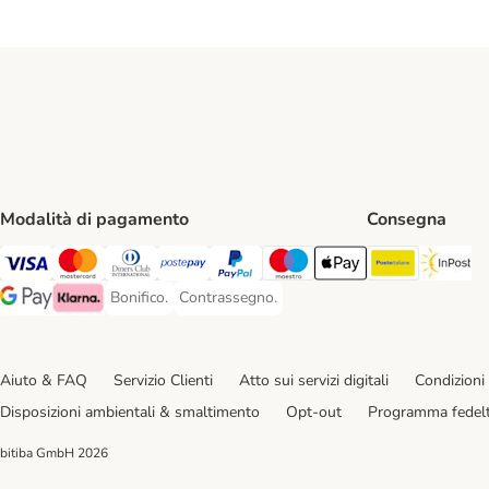
Modalità di pagamento
Consegna
Poste Ital
In
Visa. Payment Method
Mastercard. Payment Method
Diners Club. Payment Method
Postepay. Payment Method
PayPal. Payment Method
Maestro. Payment Method
Apple pay. Payment Met
Bonifico.
Contrassegno.
Bonifico. Payment Method
Contrassegno. Payment Method
Google Pay Payment Method
Klarna Payment Method
Aiuto & FAQ
Servizio Clienti
Atto sui servizi digitali
Condizioni 
Disposizioni ambientali & smaltimento
Opt-out
Programma fedel
bitiba GmbH
2026