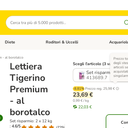
Cerca
Diete
Roditori & Uccelli
Acquariol
Gatti
Apri Menù Categoria: Cani
Apri Menù Categoria: Diete
Apri Menù Cat
m - al borotalco
Prezzo to
Lettiera
degli stes
Scegli l'articolo (3 varianti)
articoli s
acquistat
Set risparmio: 2 x 1
Tigerino
singolar
413689.7
Premium
-8.81%
Prezzo reg.
25,98 €
23,69 €
- al
0,99 € / kg
22,03 €
borotalco
Set risparmio: 2 x 12 kg
Con
: 4.6/5
(
725
)