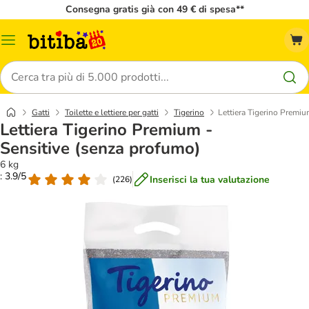
Consegna gratis già con 49 € di spesa**
Overview
catalogo
Cerca
Gatti
Toilette e lettiere per gatti
Tigerino
Lettiera Tigerino Premiu
Lettiera Tigerino Premium -
Sensitive (senza profumo)
6 kg
: 3.9/5
Inserisci la tua valutazione
(
226
)