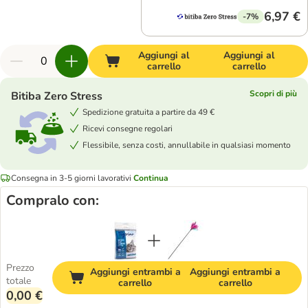
6,97 €
-7%
Aggiungi al
Aggiungi al
carrello
carrello
Scopri di più
Bitiba Zero Stress
Spedizione gratuita a partire da 49 €
Ricevi consegne regolari
Flessibile, senza costi, annullabile in qualsiasi momento
Consegna in 3-5 giorni lavorativi
Continua
Compralo con:
Prezzo
Aggiungi entrambi a
Aggiungi entrambi a
totale
carrello
carrello
0,00 €