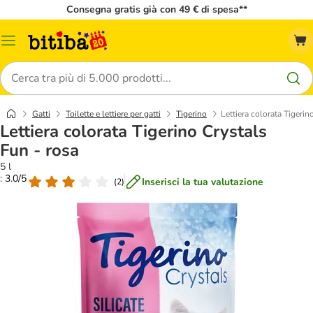
Consegna gratis già con 49 € di spesa**
Overview
catalogo
Cerca
Gatti
Toilette e lettiere per gatti
Tigerino
Lettiera colorata Tigerin
Lettiera colorata Tigerino Crystals
Fun - rosa
5 l
: 3.0/5
Inserisci la tua valutazione
(
2
)