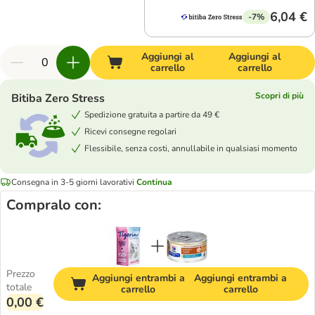
6,04 €
-7%
Aggiungi al
Aggiungi al
carrello
carrello
Scopri di più
Bitiba Zero Stress
Spedizione gratuita a partire da 49 €
Ricevi consegne regolari
Flessibile, senza costi, annullabile in qualsiasi momento
Consegna in 3-5 giorni lavorativi
Continua
Compralo con:
Prezzo
Aggiungi entrambi a
Aggiungi entrambi a
totale
carrello
carrello
0,00 €