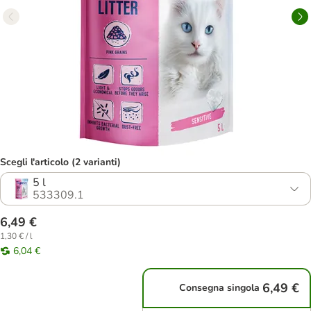
Scegli l'articolo (2 varianti)
5 l
533309.1
6,49 €
1,30 € / l
6,04 €
6,49 €
Consegna singola