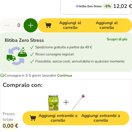
12,02 €
-6%
Aggiungi al
Aggiungi al
carrello
carrello
Scopri di più
Bitiba Zero Stress
Spedizione gratuita a partire da 49 €
Ricevi consegne regolari
Flessibile, senza costi, annullabile in qualsiasi momento
Consegna in 3-5 giorni lavorativi
Continua
Compralo con:
Prezzo
Aggiungi entrambi a
Aggiungi entrambi a
totale
carrello
carrello
0,00 €