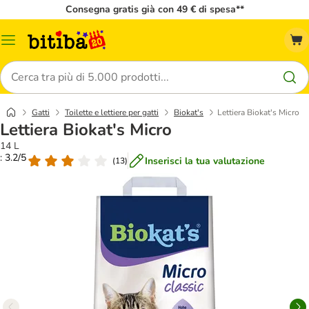
Consegna gratis già con 49 € di spesa**
Overview
catalogo
Cerca
Gatti
Toilette e lettiere per gatti
Biokat's
Lettiera Biokat's Micro
Lettiera Biokat's Micro
14 L
: 3.2/5
Inserisci la tua valutazione
(
13
)