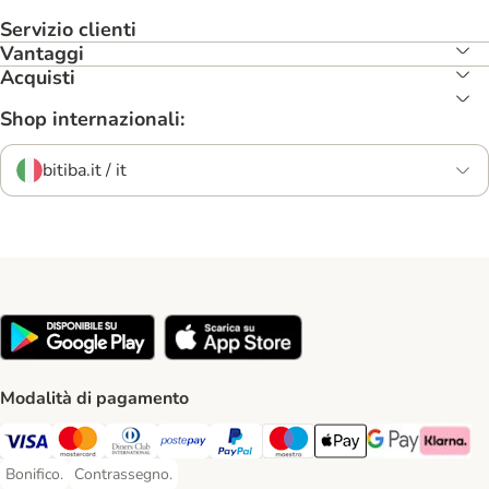
Servizio clienti
Vantaggi
Acquisti
Shop internazionali:
bitiba.it / it
Modalità di pagamento
Visa. Payment Method
Mastercard. Payment Method
Diners Club. Payment Method
Postepay. Payment Method
PayPal. Payment Method
Maestro. Payment Method
Apple pay. Payment Met
Google Pay Paym
Klarna Pa
Bonifico.
Contrassegno.
Bonifico. Payment Method
Contrassegno. Payment Method