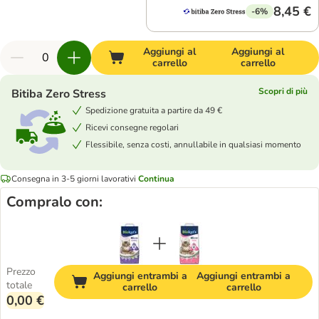
8,45 €
-6%
Aggiungi al
Aggiungi al
carrello
carrello
Scopri di più
Bitiba Zero Stress
Spedizione gratuita a partire da 49 €
Ricevi consegne regolari
Flessibile, senza costi, annullabile in qualsiasi momento
Consegna in 3-5 giorni lavorativi
Continua
Compralo con:
Prezzo
Aggiungi entrambi a
Aggiungi entrambi a
totale
carrello
carrello
0,00 €