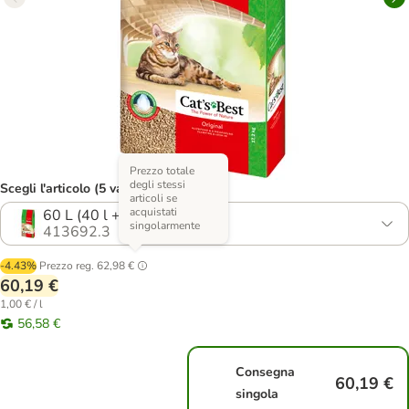
Prezzo totale
degli stessi
Scegli l'articolo (5 varianti)
articoli se
acquistati
60 L (40 l + 20 l)
singolarmente
413692.3
-4.43%
Prezzo reg.
62,98 €
60,19 €
1,00 € / l
56,58 €
Consegna
60,19 €
singola