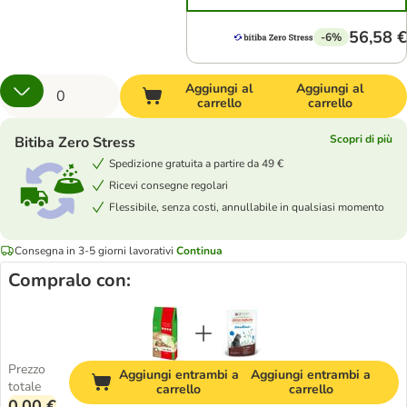
56,58 €
-6%
Aggiungi al
Aggiungi al
carrello
carrello
Scopri di più
Bitiba Zero Stress
Spedizione gratuita a partire da 49 €
Ricevi consegne regolari
Flessibile, senza costi, annullabile in qualsiasi momento
Consegna in 3-5 giorni lavorativi
Continua
Compralo con:
Prezzo
Aggiungi entrambi a
Aggiungi entrambi a
totale
carrello
carrello
0,00 €