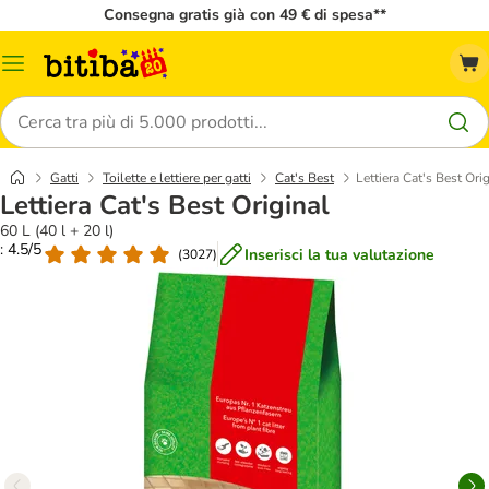
Consegna gratis già con 49 € di spesa**
Overview
catalogo
Cerca
Gatti
Toilette e lettiere per gatti
Cat's Best
Lettiera Cat's Best Ori
Lettiera Cat's Best Original
60 L (40 l + 20 l)
: 4.5/5
Inserisci la tua valutazione
(
3027
)