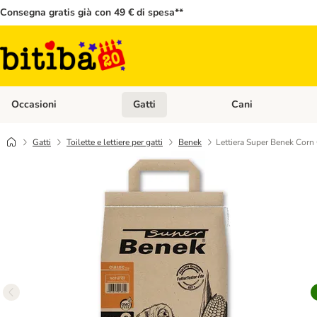
Consegna gratis già con 49 € di spesa**
Occasioni
Gatti
Cani
Apri Menù Categoria: Occasioni
Apri Menù Categoria: 
Gatti
Toilette e lettiere per gatti
Benek
Lettiera Super Benek Corn 