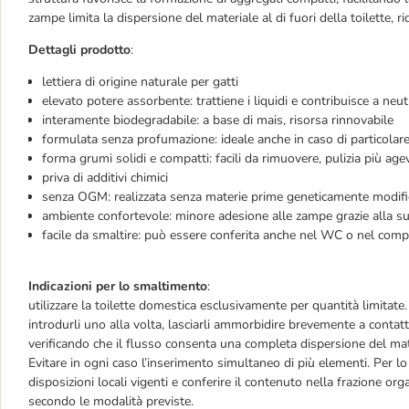
zampe limita la dispersione del materiale al di fuori della toilette,
Dettagli prodotto
:
lettiera di origine naturale per gatti
elevato potere assorbente: trattiene i liquidi e contribuisce a neutr
interamente biodegradabile: a base di mais, risorsa rinnovabile
formulata senza profumazione: ideale anche in caso di particolare 
forma grumi solidi e compatti: facili da rimuovere, pulizia più age
priva di additivi chimici
senza OGM: realizzata senza materie prime geneticamente modifi
ambiente confortevole: minore adesione alle zampe grazie alla supe
facile da smaltire: può essere conferita anche nel WC o nel comp
Indicazioni per lo smaltimento
:
utilizzare la toilette domestica esclusivamente per quantità limitate.
introdurli uno alla volta, lasciarli ammorbidire brevemente a contat
verificando che il flusso consenta una completa dispersione del mate
Evitare in ogni caso l’inserimento simultaneo di più elementi. Per lo
disposizioni locali vigenti e conferire il contenuto nella frazione org
secondo le modalità previste.