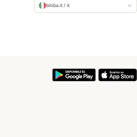
bitiba.it / it
y