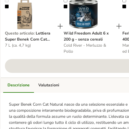
Lettiera Super Benek Corn Cat Natural
Wild Freedom Adult 6 x 200 g - se
F
Questo articolo
:
Lettiera
Wild Freedom Adult 6 x
Fer
Super Benek Corn Cat
200 g - senza cereali
400
Natural
7 L (ca. 4,7 kg)
Cold River - Merluzzo &
Man
Pollo
ed 
Descrizione
Valutazioni
Super Benek Corn Cat Natural nasce da una selezione essenziale e mir
una composizione interamente biodegradabile, priva di profumazioni 
la qualità della formula assume un ruolo determinante. L’elevata cap
contenere gli odori lungo tutto il ciclo di utilizzo, restituendo un 
struttura favorisce la formazione di aggregati compatti, facilitando l