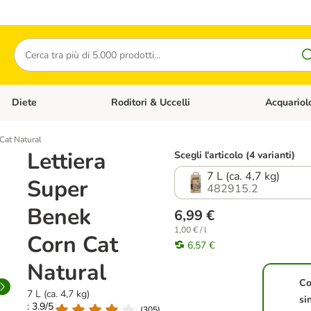
Cerca
Diete
Roditori & Uccelli
Acquariol
Gatti
Apri Menù Categoria: Cani
Apri Menù Categoria: Diete
Apri Menù Cat
Cat Natural
Lettiera
Scegli l'articolo (4 varianti)
7 L (ca. 4,7 kg)
Super
482915.2
Benek
6,99 €
1,00 € / l
Corn Cat
6,57 €
Natural
Co
7 L (ca. 4,7 kg)
si
: 3.9/5
(
305
)