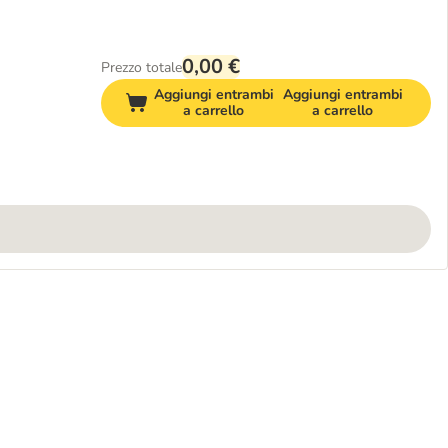
0,00 €
Prezzo totale
Aggiungi entrambi
Aggiungi entrambi
a carrello
a carrello