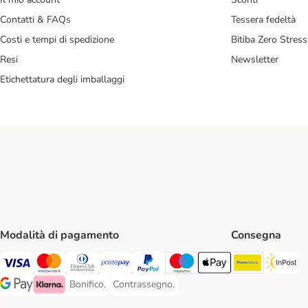
Contatti & FAQs
Tessera fedeltà
Costi e tempi di spedizione
Bitiba Zero Stress
Resi
Newsletter
Etichettatura degli imballaggi
Modalità di pagamento
Consegna
Poste Ital
In
Visa. Payment Method
Mastercard. Payment Method
Diners Club. Payment Method
Postepay. Payment Method
PayPal. Payment Method
Maestro. Payment Method
Apple pay. Payment Met
Bonifico.
Contrassegno.
Bonifico. Payment Method
Contrassegno. Payment Method
Google Pay Payment Method
Klarna Payment Method