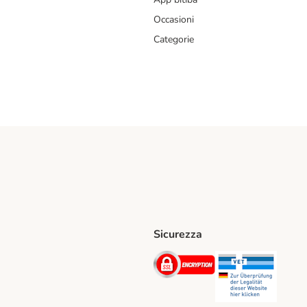
Occasioni
Categorie
Sicurezza
iane. Shipping Method
Post. Shipping Method
Security
Securit
hod