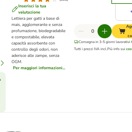
Inserisci la tua
valutazione
Lettiera per gatti a base di
mais, agglomerante e senza
Ag
profumazione, biodegradabile
ca
e compostabile, elevata
Consegna in 3-5 giorni lavorativi
capacità assorbente con
controllo degli odori, non
Tutti i prezzi IVA incl.
Più info sui
cos
aderisce alle zampe, senza
OGM
.
Per maggiori informazioni...
ù