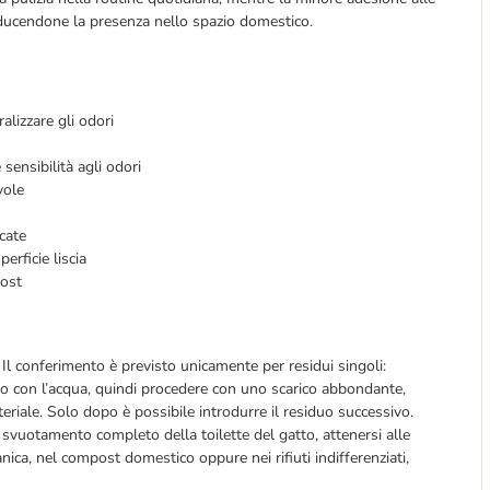
 riducendone la presenza nello spazio domestico.
alizzare gli odori
sensibilità agli odori
vole
cate
rficie liscia
ost 
 Il conferimento è previsto unicamente per residui singoli: 
to con l’acqua, quindi procedere con uno scarico abbondante, 
riale. Solo dopo è possibile introdurre il residuo successivo. 
 svuotamento completo della toilette del gatto, attenersi alle 
anica, nel compost domestico oppure nei rifiuti indifferenziati, 