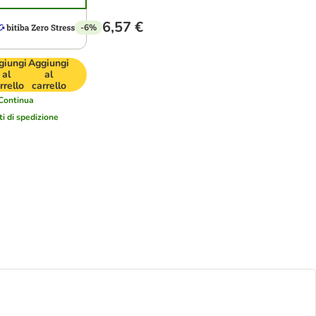
6,57 €
-6%
giungi
Aggiungi
al
al
rrello
carrello
Continua
ti di spedizione