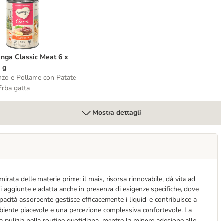
nza cereali
eringa Classic Meat 6 x 400 g
inga Classic Meat 6 x
 g
zo e Pollame con Patate
Erba gatta
Mostra dettagli
ata delle materie prime: il mais, risorsa rinnovabile, dà vita ad 
aggiunte e adatta anche in presenza di esigenze specifiche, dove 
acità assorbente gestisce efficacemente i liquidi e contribuisce a 
ambiente piacevole e una percezione complessiva confortevole. La 
a pulizia nella routine quotidiana, mentre la minore adesione alle 