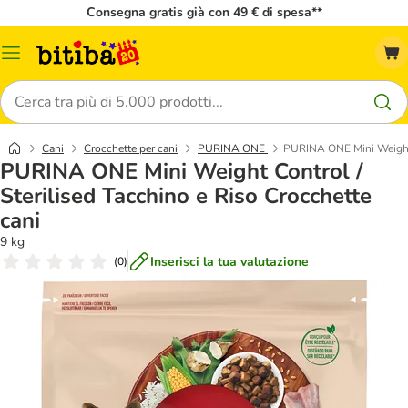
Consegna gratis già con 49 € di spesa**
Overview
catalogo
Cerca
Cani
Crocchette per cani
PURINA ONE
PURINA ONE Mini Weight C
PURINA ONE Mini Weight Control /
Sterilised Tacchino e Riso Crocchette
cani
9 kg
Inserisci la tua valutazione
(
0
)