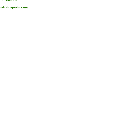
i
Continua
osti di spedizione