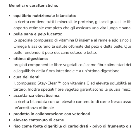
Benefici e caratteristiche:
equilibrio nutrizionale bilanciato:
la ricetta contiene tutti i minerali, le proteine, gli acidi grassi, le
apporto ottimale completo che gli assicura una vita lunga e sana
pelle sana e pelo lucente:
lo speciale complesso di vitamina B insieme al rame e allo zinco 
Omega 6 assicurano la salute ottimale del pelo e della pelle. Que
pelle rendendo il pelo del cane setoso e bello.
ottima digestione:
pregiati componenti e fibre vegetali così come fibre alimentari de
all'equilibrio della flora intestinale e a un'ottima digestione.
cura dei denti:
il complesso Stay-Clean™ con vitamina C ad elevata solubilità ass
tartaro. Inoltre speciali fibre vegetali garantiscono la pulizia mecc
accettanza elevatissima:
la ricetta bilanciata con un elevato contenuto di carne fresca ass
un'accettanza ottimale
prodotto in collaborazione con veterinari
elevato contenuto di carne
riso come fonte digeribile di carboidrati - privo di frumento o 