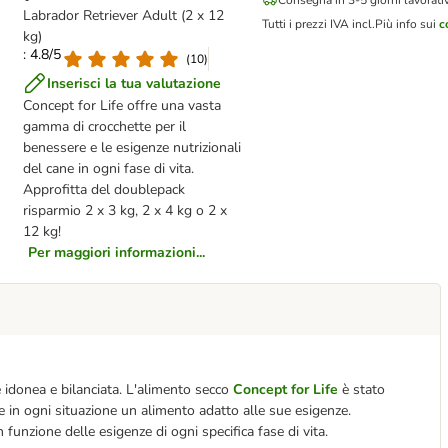
Consegna in 3-5 giorni lavorativ
Labrador Retriever Adult (2 x 12
Tutti i prezzi IVA incl.
Più info sui
c
kg)
: 4.8/5
(
10
)
Inserisci la tua valutazione
Concept for Life offre una vasta
gamma di crocchette per il
benessere e le esigenze nutrizionali
del cane in ogni fase di vita.
Approfitta del doublepack
risparmio 2 x 3 kg, 2 x 4 kg o 2 x
12 kg!
Per maggiori informazioni...
e idonea e bilanciata. L'alimento secco
Concept for Life
è stato
e in ogni situazione un alimento adatto alle sue esigenze.
 funzione delle esigenze di ogni specifica fase di vita.