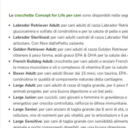
Le
crocchette Concept for Life per cani
sono disponibili nelle segu
Labrador Retriever Adult:
per cani adulti di razza Labrador Retri
glucosamina e solfato di condroitina e per la salute di pelle e pel
Labrador Sterilised:
per cani adulti castrati di razza Labrador Ret
articolare. Con fibre dall'effetto saziante.
Golden Retriever Adult:
per cani adulti di razza Golden Retriever
ottenere il peso forma, acidi grassi EPA & DHA per la salute del c
French Bulldog Adult:
crocchette per cani adulti e anziani Frenc
la massa muscolare e oli e complesso di vitamina B per la salute 
Boxer Adult:
per cani adulti Boxer dai 15 mesi, con taurina, EPA
condroitina in qualità di componente naturale della cartilagine.
Large Adult:
per cani adulti di razze di taglia grande, per il peso f
animali pregiate, per una buona digestione e un bel pelo.
Large Junior:
per cuccioli, cani giovani e femmine in gravidanza 
energetico per crescita controllata, rafforza le difese immunitarie.
Large Senior
: per cani anziani di taglia grande dai 6 anni di et
cellulare, mix di nutrienti per più vitalità, per le articolazioni e il p
Large Sensitive
: per cani di taglia grande con sensibilità alimen
animale e pochi componenti digeribili, per una buona digestione.