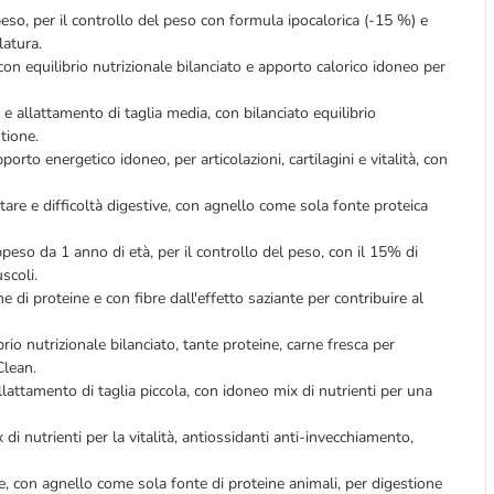
ppeso, per il controllo del peso con formula ipocalorica (-15 %) e
latura.
 con equilibrio nutrizionale bilanciato e apporto calorico idoneo per
 e allattamento di taglia media, con bilanciato equilibrio
stione.
porto energetico idoneo, per articolazioni, cartilagini e vitalità, con
tare e difficoltà digestive, con agnello come sola fonte proteica
ppeso da 1 anno di età, per il controllo del peso, con il 15% di
scoli.
che di proteine e con fibre dall'effetto saziante per contribuire al
brio nutrizionale bilanciato, tante proteine, carne fresca per
Clean.
llattamento di taglia piccola, con idoneo mix di nutrienti per una
 di nutrienti per la vitalità, antiossidanti anti-invecchiamento,
re, con agnello come sola fonte di proteine animali, per digestione