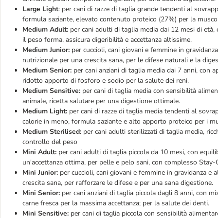
Large Light
: per cani di razze di taglia grande tendenti al sovra
formula saziante, elevato contenuto proteico (27%) per la musco
Medium Adult:
per cani adulti di taglia media dai 12 mesi di età,
il peso forma, assicura digeribilità e accettanza altissime.
Medium Junior:
per cuccioli, cani giovani e femmine in gravidanza
nutrizionale per una crescita sana, per le difese naturali e la dige
Medium Senior:
per cani anziani di taglia media dai 7 anni, con ap
ridotto apporto di fosforo e sodio per la salute dei reni.
Medium Sensitive:
per cani di taglia media con sensibilità alimen
animale, ricetta salutare per una digestione ottimale.
Medium Light:
per cani di razze di taglia media tendenti al sovra
calorie in meno, formula saziante e alto apporto proteico per i mu
Medium Sterilised:
per cani adulti sterilizzati di taglia media, ric
controllo del peso
Mini Adult:
per cani adulti di taglia piccola da 10 mesi, con equili
un'accettanza ottima, per pelle e pelo sani, con complesso Stay-
Mini Junior:
per cuccioli, cani giovani e femmine in gravidanza e a
crescita sana, per rafforzare le difese e per una sana digestione.
Mini Senior:
per cani anziani di taglia piccola dagli 8 anni, con mix
carne fresca per la massima accettanza; per la salute dei denti.
Mini Sensitive:
per cani di taglia piccola con sensibilità alimenta