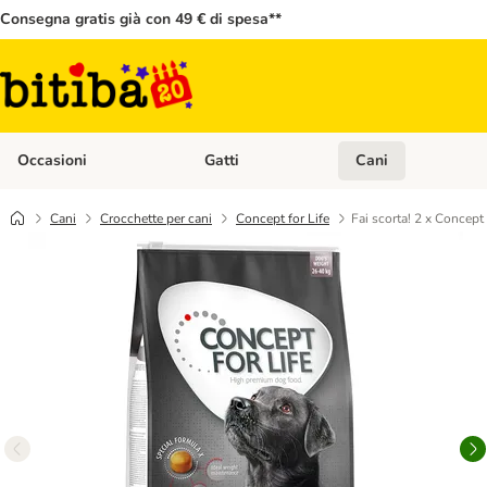
Consegna gratis già con 49 € di spesa**
Occasioni
Gatti
Cani
Apri Menù Categoria: Occasioni
Apri Menù Categoria: 
Cani
Crocchette per cani
Concept for Life
Fai scorta! 2 x Concept 