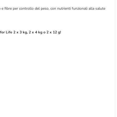
ne e fibre per controllo del peso, con nutrienti funzionali alla salute
r Life 2 x 3 kg, 2 x 4 kg o 2 x 12 g!