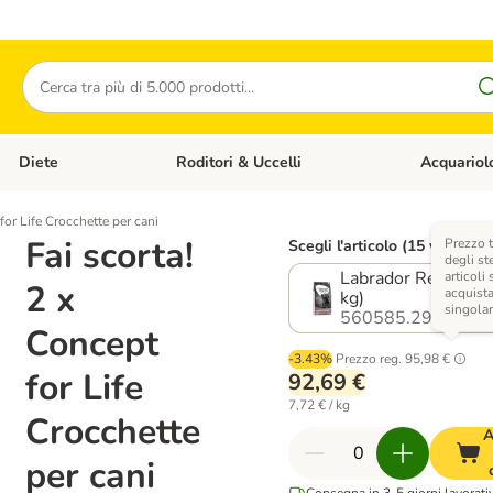
Cerca
Diete
Roditori & Uccelli
Acquariol
Gatti
Apri Menù Categoria: Cani
Apri Menù Categoria: Diete
Apri Menù Cat
for Life Crocchette per cani
Fai scorta!
Prezzo t
Scegli l'articolo (15 varianti)
degli st
Labrador Retriever
articoli 
2 x
acquista
kg)
singola
560585.29
Concept
-3.43%
Prezzo reg.
95,98 €
for Life
92,69 €
7,72 € / kg
Crocchette
A
per cani