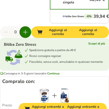
singola
39,94 €
-6%
Aggiungi al
Aggiungi al
carrello
carrello
Scopri di più
Bitiba Zero Stress
Spedizione gratuita a partire da 49 €
Ricevi consegne regolari
Flessibile, senza costi, annullabile in qualsiasi momento
Consegna in 3-5 giorni lavorativi
Continua
Compralo con:
Prezzo
Aggiungi entrambi a
Aggiungi entrambi a