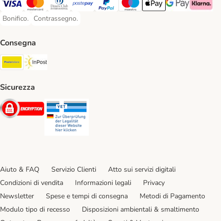
Visa. Payment Method
Mastercard. Payment Method
Diners Club. Payment Method
Postepay. Payment Method
PayPal. Payment Method
Maestro. Payment Method
Apple pay. Payment Met
Google Pay Paym
Klarna Pa
Bonifico.
Contrassegno.
Bonifico. Payment Method
Contrassegno. Payment Method
Consegna
Poste Italiane. Shipping Method
InPost. Shipping Method
Sicurezza
Security
Security
Aiuto & FAQ
Servizio Clienti
Atto sui servizi digitali
Condizioni di vendita
Informazioni legali
Privacy
Newsletter
Spese e tempi di consegna
Metodi di Pagamento
Modulo tipo di recesso
Disposizioni ambientali & smaltimento