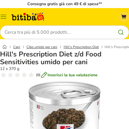
Consegna gratis già con 49 € di spesa**
Overview
catalogo
Cerca
Cani
Cibo umido per cani
Hill's Prescription Diet
Hill's Prescript
Hill's Prescription Diet z/d Food
Sensitivities umido per cani
12 x 370 g
Inserisci la tua valutazione
(
0
)