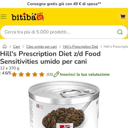
Consegna gratis già con 49 € di spesa**
Overview
catalogo
Cerca
Cani
Cibo umido per cani
Hill's Prescription Diet
Hill's Prescript
Hill's Prescription Diet z/d Food
Sensitivities umido per cani
12 x 370 g
: 4.6/5
Inserisci la tua valutazione
(
11
)