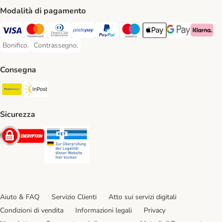
Modalità di pagamento
Visa. Payment Method
Mastercard. Payment Method
Diners Club. Payment Method
Postepay. Payment Method
PayPal. Payment Method
Maestro. Payment Method
Apple pay. Payment Met
Google Pay Paym
Klarna Pa
Bonifico.
Contrassegno.
Bonifico. Payment Method
Contrassegno. Payment Method
Consegna
Poste Italiane. Shipping Method
InPost. Shipping Method
Sicurezza
Security
Security
Aiuto & FAQ
Servizio Clienti
Atto sui servizi digitali
Condizioni di vendita
Informazioni legali
Privacy