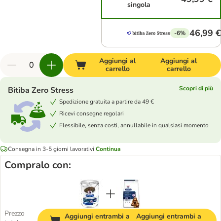
singola
46,99 €
-6%
Aggiungi al
Aggiungi al
carrello
carrello
Scopri di più
Bitiba Zero Stress
Spedizione gratuita a partire da 49 €
Ricevi consegne regolari
Flessibile, senza costi, annullabile in qualsiasi momento
Consegna in 3-5 giorni lavorativi
Continua
Compralo con:
Prezzo
Aggiungi entrambi a
Aggiungi entrambi a