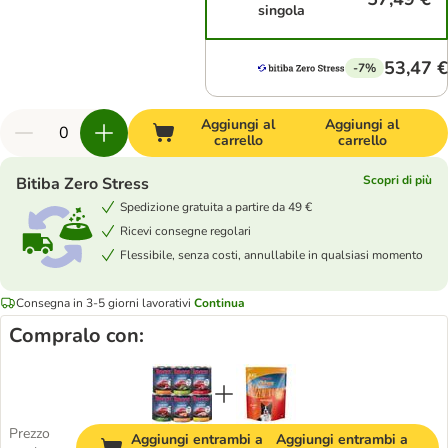
singola
53,47 €
-7%
Aggiungi al
Aggiungi al
carrello
carrello
Scopri di più
Bitiba Zero Stress
Spedizione gratuita a partire da 49 €
Ricevi consegne regolari
Flessibile, senza costi, annullabile in qualsiasi momento
Consegna in 3-5 giorni lavorativi
Continua
Compralo con:
Prezzo
Aggiungi entrambi a
Aggiungi entrambi a