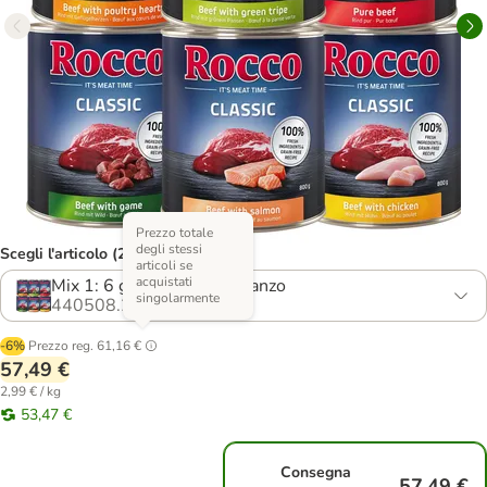
Prezzo totale
degli stessi
Scegli l'articolo (21 varianti)
articoli se
acquistati
Mix 1: 6 gusti a base di Manzo
singolarmente
440508.24
-6%
Prezzo reg.
61,16 €
57,49 €
2,99 € / kg
53,47 €
Consegna
57,49 €