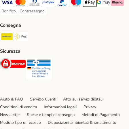
Visa. Payment Method
Mastercard. Payment Method
Diners Club. Payment Method
Postepay. Payment Method
PayPal. Payment Method
Maestro. Payment Method
Apple pay. Payment Met
Google Pay Paym
Klarna Pa
Bonifico.
Contrassegno.
Bonifico. Payment Method
Contrassegno. Payment Method
Consegna
Poste Italiane. Shipping Method
InPost. Shipping Method
Sicurezza
Security
Security
Aiuto & FAQ
Servizio Clienti
Atto sui servizi digitali
Condizioni di vendita
Informazioni legali
Privacy
Newsletter
Spese e tempi di consegna
Metodi di Pagamento
Modulo tipo di recesso
Disposizioni ambientali & smaltimento