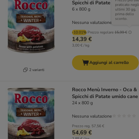
Prezzo più ba
Spicchi di Patate umido cane
praticato negli
6 x 800 g
ultimi 30 gg,
prima dello
sconto.
Nessuna valutazione
-10.01%
Prezzo regolare
15,99 €
14,39 €
3,00 € / kg
Aggiungi al carrello
2 varianti
Rocco Menù Inverno - Oca &
Spicchi di Patate umido cane
24 x 800 g
Nessuna valutazione
Prezzo reg.
57,56 €
54,69 €
2,85 € / kg