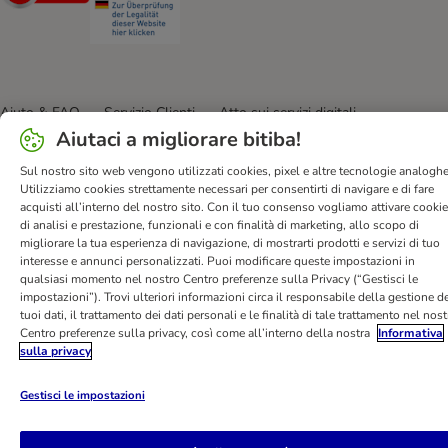
Aiuto & FAQ
Servizio Clienti
Atto sui servizi digitali
Aiutaci a migliorare bitiba!
Condizioni di vendita
Informazioni legali
Privacy
Newsletter
Spese e tempi di consegna
Metodi di Pagamento
Sul nostro sito web vengono utilizzati cookies, pixel e altre tecnologie analoghe
Utilizziamo cookies strettamente necessari per consentirti di navigare e di fare
Modulo tipo di recesso
Disposizioni ambientali & smaltimento
acquisti all’interno del nostro sito. Con il tuo consenso vogliamo attivare cooki
Opt-out
Programma fedeltà
Sconti & Vantaggi
di analisi e prestazione, funzionali e con finalità di marketing, allo scopo di
migliorare la tua esperienza di navigazione, di mostrarti prodotti e servizi di tuo
Dichiarazione di accessibilità
interesse e annunci personalizzati. Puoi modificare queste impostazioni in
qualsiasi momento nel nostro Centro preferenze sulla Privacy (“Gestisci le
bitiba GmbH
2026
impostazioni”). Trovi ulteriori informazioni circa il responsabile della gestione de
tuoi dati, il trattamento dei dati personali e le finalità di tale trattamento nel nos
Centro preferenze sulla privacy, così come all’interno della nostra
Informativa
sulla privacy
Gestisci le impostazioni