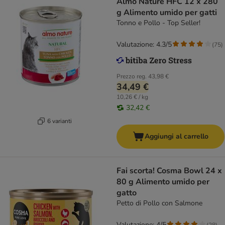
Almo Nature HFC 12 x 280
g Alimento umido per gatti
Tonno e Pollo - Top Seller!
Valutazione: 4.3/5
(
75
)
Prezzo reg.
43,98 €
34,49 €
10,26 € / kg
32,42 €
6 varianti
Aggiungi al carrello
Fai scorta! Cosma Bowl 24 x
80 g Alimento umido per
gatto
Petto di Pollo con Salmone
Valutazione: 4/5
(
28
)