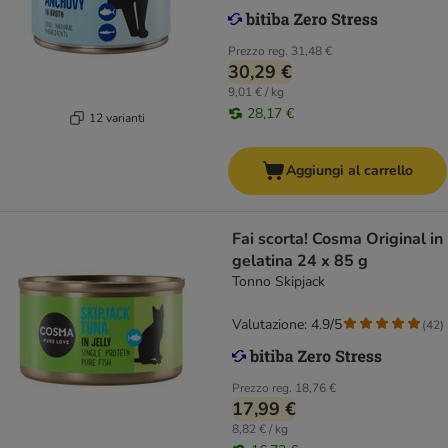
Prezzo reg.
31,48 €
30,29 €
9,01 € / kg
28,17 €
12 varianti
Aggiungi al carrello
Fai scorta! Cosma Original in
gelatina 24 x 85 g
Tonno Skipjack
Valutazione: 4.9/5
(
42
)
Prezzo reg.
18,76 €
17,99 €
8,82 € / kg