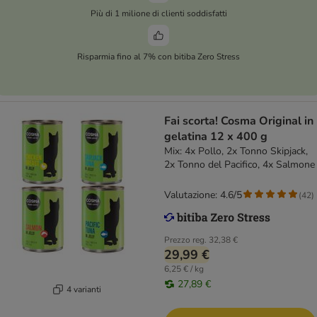
Più di 1 milione di clienti soddisfatti
Risparmia fino al 7% con bitiba Zero Stress
Fai scorta! Cosma Original in
gelatina 12 x 400 g
Mix: 4x Pollo, 2x Tonno Skipjack,
2x Tonno del Pacifico, 4x Salmone
Valutazione: 4.6/5
(
42
)
Prezzo reg.
32,38 €
29,99 €
6,25 € / kg
27,89 €
4 varianti