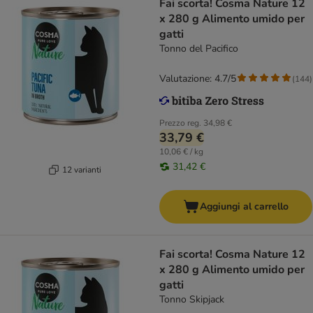
Fai scorta! Cosma Nature 12
x 280 g Alimento umido per
gatti
Tonno del Pacifico
Valutazione: 4.7/5
(
144
)
Prezzo reg.
34,98 €
33,79 €
10,06 € / kg
31,42 €
12 varianti
Aggiungi al carrello
Fai scorta! Cosma Nature 12
x 280 g Alimento umido per
gatti
Tonno Skipjack