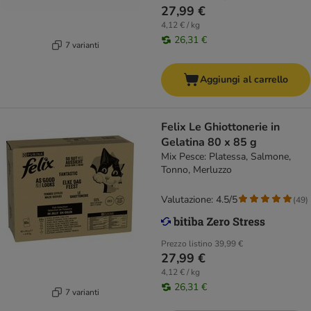
27,99 €
4,12 € / kg
26,31 €
7 varianti
Aggiungi al carrello
Felix Le Ghiottonerie in
Gelatina 80 x 85 g
Mix Pesce: Platessa, Salmone,
Tonno, Merluzzo
Valutazione: 4.5/5
(
49
)
Prezzo listino
39,99 €
27,99 €
4,12 € / kg
26,31 €
7 varianti