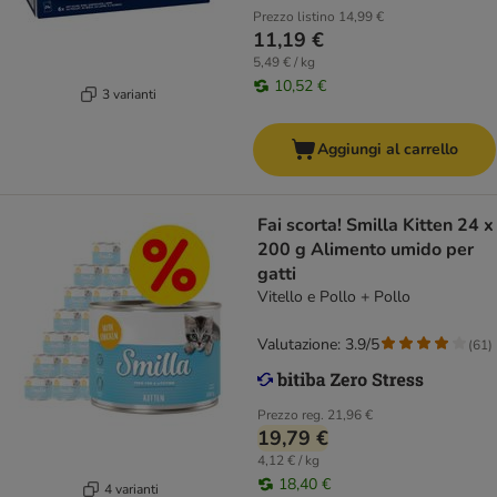
Prezzo listino
14,99 €
11,19 €
5,49 € / kg
10,52 €
3 varianti
Aggiungi al carrello
Fai scorta! Smilla Kitten 24 x
200 g Alimento umido per
gatti
Vitello e Pollo + Pollo
Valutazione: 3.9/5
(
61
)
Prezzo reg.
21,96 €
19,79 €
4,12 € / kg
18,40 €
4 varianti