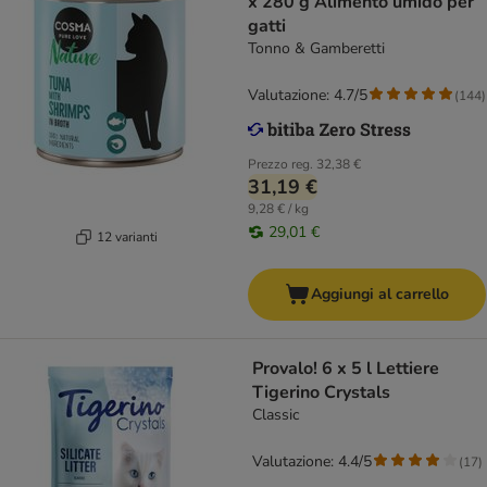
x 280 g Alimento umido per
gatti
Tonno & Gamberetti
Valutazione: 4.7/5
(
144
)
Prezzo reg.
32,38 €
31,19 €
9,28 € / kg
29,01 €
12 varianti
Aggiungi al carrello
Provalo! 6 x 5 l Lettiere
Tigerino Crystals
Classic
Valutazione: 4.4/5
(
17
)