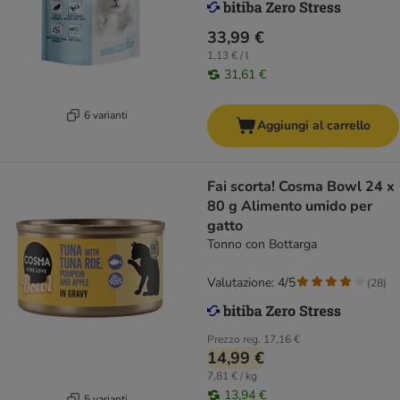
33,99 €
1,13 € / l
31,61 €
6 varianti
Aggiungi al carrello
Fai scorta! Cosma Bowl 24 x
80 g Alimento umido per
gatto
Tonno con Bottarga
Valutazione: 4/5
(
28
)
Prezzo reg.
17,16 €
14,99 €
7,81 € / kg
13,94 €
5 varianti