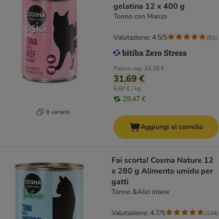
gelatina 12 x 400 g
Tonno con Manzo
Valutazione: 4.5/5
(
81
)
Prezzo reg.
34,18 €
31,69 €
6,60 € / kg
29,47 €
8 varianti
Aggiungi al carrello
Fai scorta! Cosma Nature 12
x 280 g Alimento umido per
gatti
Tonno &Alici intere
Valutazione: 4.7/5
(
144
)