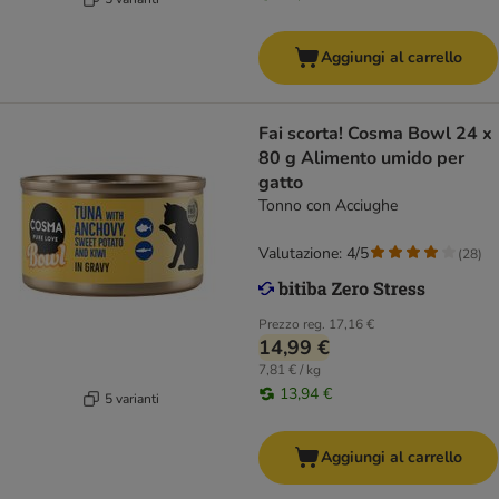
Aggiungi al carrello
Fai scorta! Cosma Bowl 24 x
80 g Alimento umido per
gatto
Tonno con Acciughe
Valutazione: 4/5
(
28
)
Prezzo reg.
17,16 €
14,99 €
7,81 € / kg
13,94 €
5 varianti
Aggiungi al carrello