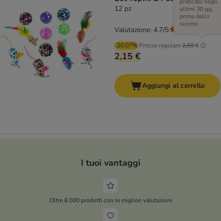
praticato negli
12 pz
ultimi 30 gg,
prima dello
sconto.
Valutazione: 4.7/5
(
15
)
-20.07%
Prezzo regolare
2,69 €
2,15 €
Aggiungi al carrello
I tuoi vantaggi
Oltre 8.000 prodotti con le migliori valutazioni