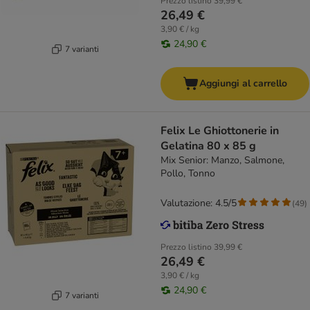
Prezzo listino
39,99 €
26,49 €
3,90 € / kg
24,90 €
7 varianti
Aggiungi al carrello
Felix Le Ghiottonerie in
Gelatina 80 x 85 g
Mix Senior: Manzo, Salmone,
Pollo, Tonno
Valutazione: 4.5/5
(
49
)
Prezzo listino
39,99 €
26,49 €
3,90 € / kg
24,90 €
7 varianti