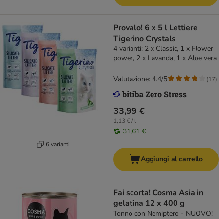
Provalo! 6 x 5 l Lettiere
Tigerino Crystals
4 varianti: 2 x Classic, 1 x Flower
power, 2 x Lavanda, 1 x Aloe vera
Valutazione: 4.4/5
(
17
)
33,99 €
1,13 € / l
31,61 €
6 varianti
Aggiungi al carrello
Fai scorta! Cosma Asia in
gelatina 12 x 400 g
Tonno con Nemiptero - NUOVO!