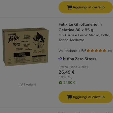
Aggiungi al carrello
Felix Le Ghiottonerie in
Gelatina 80 x 85 g
Mix Carne e Pesce: Manzo, Pollo,
Tonno, Merluzzo
Valutazione: 4.5/5
(
49
)
Prezzo listino
39,99 €
26,49 €
3,90 € / kg
24,90 €
7 varianti
Aggiungi al carrello