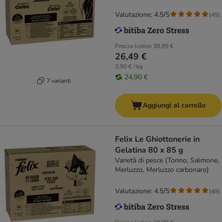
Valutazione: 4.5/5
(
49
)
Prezzo listino
39,99 €
26,49 €
3,90 € / kg
24,90 €
7 varianti
Aggiungi al carrello
Felix Le Ghiottonerie in
Gelatina 80 x 85 g
Varietà di pesce (Tonno, Salmone,
Merluzzo, Merluzzo carbonaro)
Valutazione: 4.5/5
(
49
)