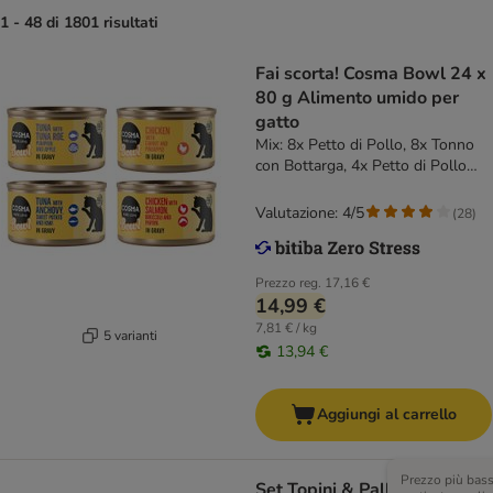
1 - 48 di 1801 risultati
Fai scorta! Cosma Bowl 24 x
80 g Alimento umido per
gatto
Mix: 8x Petto di Pollo, 8x Tonno
con Bottarga, 4x Petto di Pollo
con Salmone, 4x Tonno con
Acciughe
Valutazione: 4/5
(
28
)
Prezzo reg.
17,16 €
14,99 €
7,81 € / kg
5 varianti
13,94 €
Aggiungi al carrello
Prezzo più bas
Set Topini & Palline