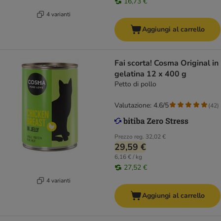
16,73 €
4 varianti
Aggiungi al carrello
Fai scorta! Cosma Original in
gelatina 12 x 400 g
Petto di pollo
Valutazione: 4.6/5
(
42
)
Prezzo reg.
32,02 €
29,59 €
6,16 € / kg
27,52 €
4 varianti
Aggiungi al carrello