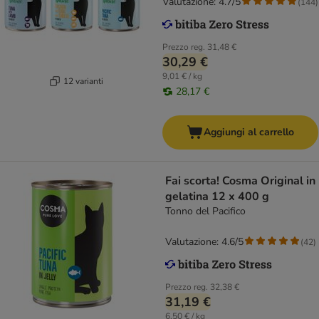
Valutazione: 4.7/5
(
144
)
Prezzo reg.
31,48 €
30,29 €
9,01 € / kg
12 varianti
28,17 €
Aggiungi al carrello
Fai scorta! Cosma Original in
gelatina 12 x 400 g
Tonno del Pacifico
Valutazione: 4.6/5
(
42
)
Prezzo reg.
32,38 €
31,19 €
6,50 € / kg