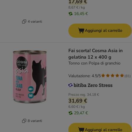
17,69 €
8,67 € / kg
16,45 €
4 varianti
Aggiungi al carrello
Fai scorta! Cosma Asia in
gelatina 12 x 400 g
Tonno con Polpa di granchio
Valutazione: 4.5/5
(
81
)
Prezzo reg.
34,18 €
31,69 €
6,60 € / kg
29,47 €
8 varianti
Aggiungi al carrello