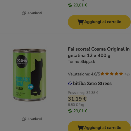
29,01 €
4 varianti
Aggiungi al carrello
Fai scorta! Cosma Original in
gelatina 12 x 400 g
Tonno Skipjack
Valutazione: 4.6/5
(
42
)
Prezzo reg.
32,38 €
31,19 €
6,50 € / kg
29,01 €
4 varianti
Aggiungi al carrello