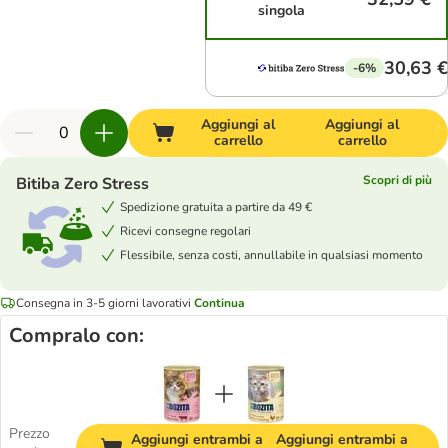
singola
30,63 €
-6%
Aggiungi al
Aggiungi al
carrello
carrello
Scopri di più
Bitiba Zero Stress
Spedizione gratuita a partire da 49 €
Ricevi consegne regolari
Flessibile, senza costi, annullabile in qualsiasi momento
Consegna in 3-5 giorni lavorativi
Continua
Compralo con:
Prezzo
Aggiungi entrambi a
Aggiungi entrambi a