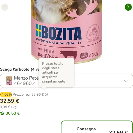
Prezzo totale
degli stessi
Scegli l'articolo (4 varianti)
articoli se
acquistati
Manzo Paté
singolarmente
464960.4
-4.03%
Prezzo reg.
33,96 €
32,59 €
3,39 € / kg
30,63 €
Consegna
32,59 €