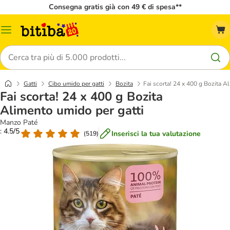
Consegna gratis già con 49 € di spesa**
Overview
catalogo
Cerca
Gatti
Cibo umido per gatti
Bozita
Fai scorta! 24 x 400 g Bozita A
Fai scorta! 24 x 400 g Bozita
Alimento umido per gatti
Manzo Paté
: 4.5/5
Inserisci la tua valutazione
(
519
)