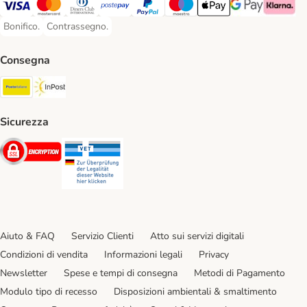
Visa. Payment Method
Mastercard. Payment Method
Diners Club. Payment Method
Postepay. Payment Method
PayPal. Payment Method
Maestro. Payment Method
Apple pay. Payment Met
Google Pay Paym
Klarna Pa
Bonifico.
Contrassegno.
Bonifico. Payment Method
Contrassegno. Payment Method
Consegna
Poste Italiane. Shipping Method
InPost. Shipping Method
Sicurezza
Security
Security
Aiuto & FAQ
Servizio Clienti
Atto sui servizi digitali
Condizioni di vendita
Informazioni legali
Privacy
Newsletter
Spese e tempi di consegna
Metodi di Pagamento
Modulo tipo di recesso
Disposizioni ambientali & smaltimento