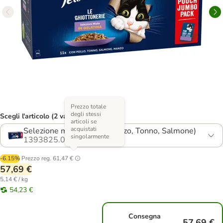
Prezzo totale
degli stessi
Scegli l'articolo (2 varianti)
articoli se
acquistati
Selezione mista (Pollo, Manzo, Tonno, Salmone)
singolarmente
1393825.0
-6.15%
Prezzo reg.
61,47 €
57,69 €
5,14 € / kg
54,23 €
Consegna
57,69 €