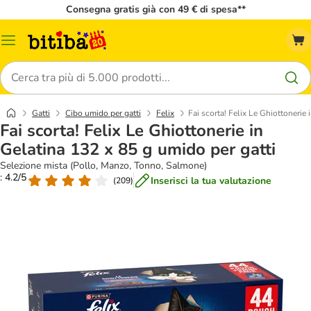
Consegna gratis già con 49 € di spesa**
Overview
catalogo
Cerca
Gatti
Cibo umido per gatti
Felix
Fai scorta! Felix Le Ghiottonerie
Fai scorta! Felix Le Ghiottonerie in
Gelatina 132 x 85 g umido per gatti
Selezione mista (Pollo, Manzo, Tonno, Salmone)
: 4.2/5
Inserisci la tua valutazione
(
209
)