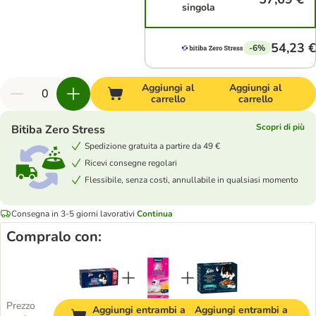
singola
54,23 €
-6%
Aggiungi al
Aggiungi al
carrello
carrello
Scopri di più
Bitiba Zero Stress
Spedizione gratuita a partire da 49 €
Ricevi consegne regolari
Flessibile, senza costi, annullabile in qualsiasi momento
Consegna in 3-5 giorni lavorativi
Continua
Compralo con:
Prezzo
Aggiungi entrambi a
Aggiungi entrambi a