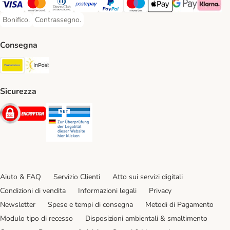
Visa. Payment Method
Mastercard. Payment Method
Diners Club. Payment Method
Postepay. Payment Method
PayPal. Payment Method
Maestro. Payment Method
Apple pay. Payment Met
Google Pay Paym
Klarna Pa
Bonifico.
Contrassegno.
Bonifico. Payment Method
Contrassegno. Payment Method
Consegna
Poste Italiane. Shipping Method
InPost. Shipping Method
Sicurezza
Security
Security
Aiuto & FAQ
Servizio Clienti
Atto sui servizi digitali
Condizioni di vendita
Informazioni legali
Privacy
Newsletter
Spese e tempi di consegna
Metodi di Pagamento
Modulo tipo di recesso
Disposizioni ambientali & smaltimento