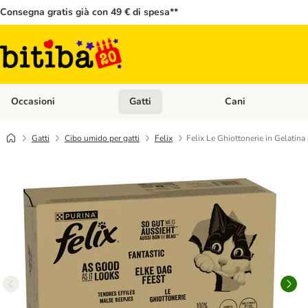
Consegna gratis già con 49 € di spesa**
Occasioni
Gatti
Cani
Apri Menù Categoria: Occasioni
Apri Menù Categoria: 
Gatti
Cibo umido per gatti
Felix
Felix Le Ghiottonerie in Gelatina