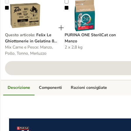
Felix Le Ghiottonerie in Gelatina 80 x 85 g
PURINA ONE SterilCat con Manzo
Questo articolo
:
Felix Le
PURINA ONE SterilCat con
Ghiottonerie in Gelatina 80
Manzo
x 85 g
Mix Carne e Pesce: Manzo,
2 x 2,8 kg
Pollo, Tonno, Merluzzo
Descrizione
Componenti
Razioni consigliate