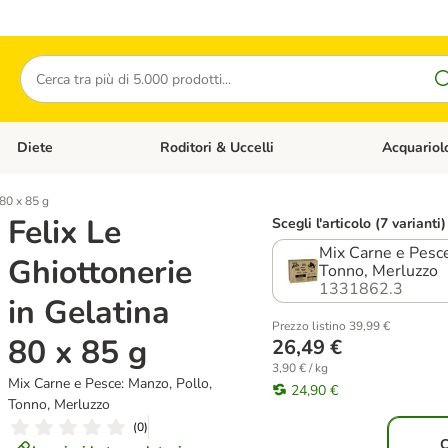
Cerca
Diete
Roditori & Uccelli
Acquariol
Gatti
Apri Menù Categoria: Cani
Apri Menù Categoria: Diete
Apri Menù Cat
 80 x 85 g
Felix Le
Scegli l'articolo (7 varianti)
Mix Carne e Pesce
Ghiottonerie
Tonno, Merluzzo
1331862.3
in Gelatina
Prezzo listino 39,99 €
80 x 85 g
26,49 €
3,90 € / kg
Mix Carne e Pesce: Manzo, Pollo,
24,90 €
Tonno, Merluzzo
(
0
)