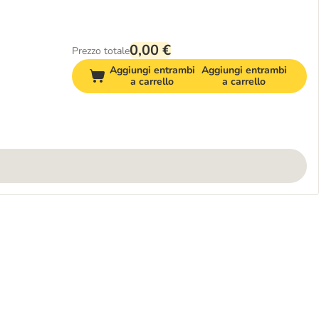
0,00 €
Prezzo totale
Aggiungi entrambi
Aggiungi entrambi
a carrello
a carrello