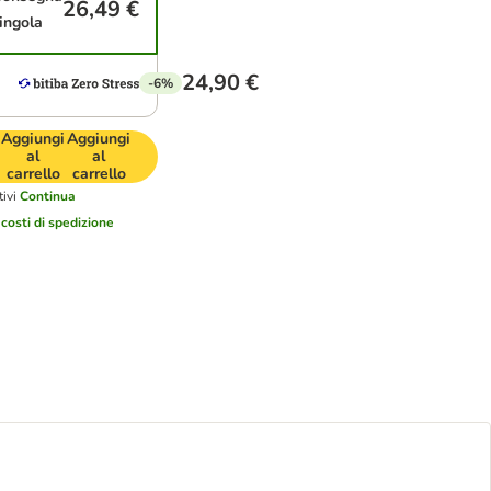
26,49 €
ingola
24,90 €
-6%
Aggiungi
Aggiungi
al
al
carrello
carrello
ivi
Continua
i
costi di spedizione