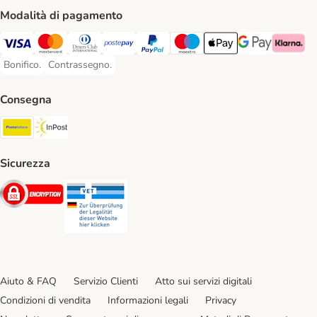
Modalità di pagamento
Visa. Payment Method
Mastercard. Payment Method
Diners Club. Payment Method
Postepay. Payment Method
PayPal. Payment Method
Maestro. Payment Method
Apple pay. Payment Met
Google Pay Paym
Klarna Pa
Bonifico.
Contrassegno.
Bonifico. Payment Method
Contrassegno. Payment Method
Consegna
Poste Italiane. Shipping Method
InPost. Shipping Method
Sicurezza
Security
Security
Aiuto & FAQ
Servizio Clienti
Atto sui servizi digitali
Condizioni di vendita
Informazioni legali
Privacy