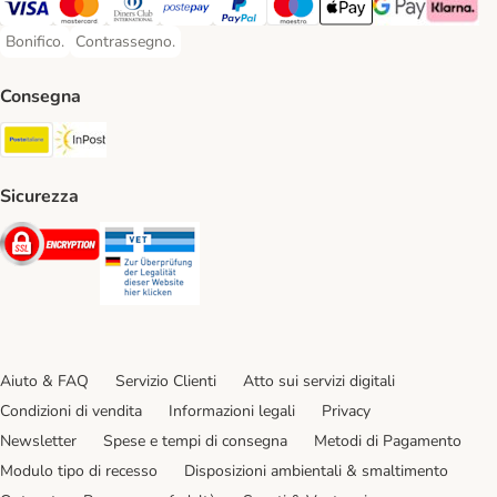
Visa. Payment Method
Mastercard. Payment Method
Diners Club. Payment Method
Postepay. Payment Method
PayPal. Payment Method
Maestro. Payment Method
Apple pay. Payment Met
Google Pay Paym
Klarna Pa
Bonifico.
Contrassegno.
Bonifico. Payment Method
Contrassegno. Payment Method
Consegna
Poste Italiane. Shipping Method
InPost. Shipping Method
Sicurezza
Security
Security
Aiuto & FAQ
Servizio Clienti
Atto sui servizi digitali
Condizioni di vendita
Informazioni legali
Privacy
Newsletter
Spese e tempi di consegna
Metodi di Pagamento
Modulo tipo di recesso
Disposizioni ambientali & smaltimento