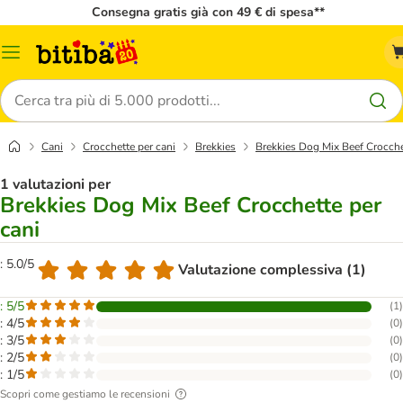
Consegna gratis già con 49 € di spesa**
Overview
catalogo
Cerca
Cani
Crocchette per cani
Brekkies
Brekkies Dog Mix Beef Crocche
1 valutazioni per
Brekkies Dog Mix Beef Crocchette per
cani
: 5.0/5
Valutazione complessiva (1)
: 5/5
(
1
)
: 4/5
(
0
)
: 3/5
(
0
)
: 2/5
(
0
)
: 1/5
(
0
)
Scopri come gestiamo le recensioni