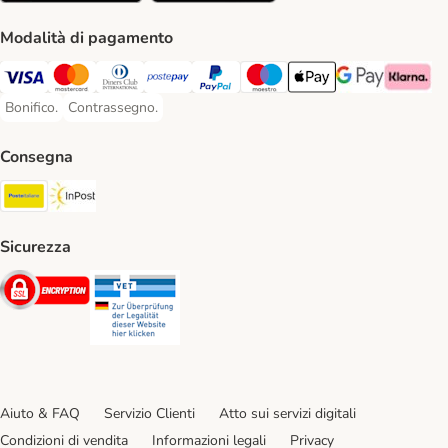
Modalità di pagamento
Visa. Payment Method
Mastercard. Payment Method
Diners Club. Payment Method
Postepay. Payment Method
PayPal. Payment Method
Maestro. Payment Method
Apple pay. Payment Met
Google Pay Paym
Klarna Pa
Bonifico.
Contrassegno.
Bonifico. Payment Method
Contrassegno. Payment Method
Consegna
Poste Italiane. Shipping Method
InPost. Shipping Method
Sicurezza
Security
Security
Aiuto & FAQ
Servizio Clienti
Atto sui servizi digitali
Condizioni di vendita
Informazioni legali
Privacy