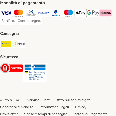
Modalità di pagamento
Visa. Payment Method
Mastercard. Payment Method
Diners Club. Payment Method
Postepay. Payment Method
PayPal. Payment Method
Maestro. Payment Method
Apple pay. Payment Met
Google Pay Paym
Klarna Pa
Bonifico.
Contrassegno.
Bonifico. Payment Method
Contrassegno. Payment Method
Consegna
Poste Italiane. Shipping Method
InPost. Shipping Method
Sicurezza
Security
Security
Aiuto & FAQ
Servizio Clienti
Atto sui servizi digitali
Condizioni di vendita
Informazioni legali
Privacy
Newsletter
Spese e tempi di consegna
Metodi di Pagamento