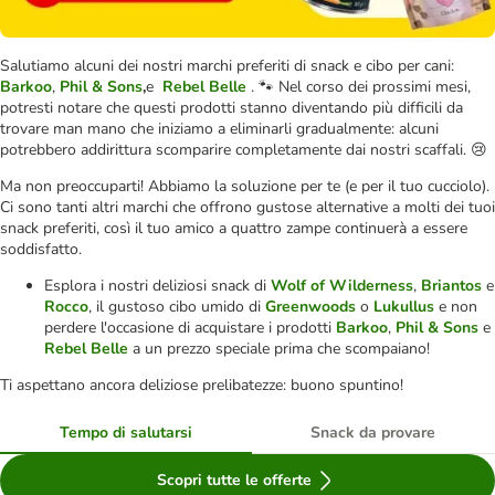
Salutiamo alcuni dei nostri marchi preferiti di snack e cibo per cani:
Barkoo
,
Phil & Sons
,
e
Rebel Belle
. 🐾 Nel corso dei prossimi mesi,
potresti notare che questi prodotti stanno diventando più difficili da
trovare man mano che iniziamo a eliminarli gradualmente: alcuni
potrebbero addirittura scomparire completamente dai nostri scaffali. 😢
Ma non preoccuparti! Abbiamo la soluzione per te (e per il tuo cucciolo).
Ci sono tanti altri marchi che offrono gustose alternative a molti dei tuoi
snack preferiti, così il tuo amico a quattro zampe continuerà a essere
soddisfatto.
Esplora i nostri deliziosi snack di
Wolf of Wilderness
,
Briantos
e
Rocco
, il gustoso cibo umido di
Greenwoods
o
Lukullus
e non
perdere l'occasione di acquistare i prodotti
Barkoo
,
Phil & Sons
e
Rebel Belle
a un prezzo speciale prima che scompaiano!
Ti aspettano ancora deliziose prelibatezze: buono spuntino!
Tempo di salutarsi
Snack da provare
Scopri tutte le offerte