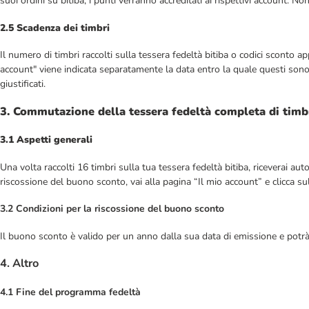
suoi ordini su bitiba, i punti verranno accreditati ai rispettivi account. Non
2.5 Scadenza dei timbri
Il numero di timbri raccolti sulla tessera fedeltà bitiba o codici sconto 
account" viene indicata separatamente la data entro la quale questi sono 
giustificati.
3. Commutazione della tessera fedeltà completa di timb
3.1 Aspetti generali
Una volta raccolti 16 timbri sulla tua tessera fedeltà bitiba, riceverai
riscossione del buono sconto, vai alla pagina “Il mio account” e clicca 
3.2 Condizioni per la riscossione del buono sconto
Il buono sconto è valido per un anno dalla sua data di emissione e potrà
4. Altro
4.1 Fine del programma fedeltà