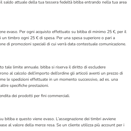
l saldo attuale della tua tessera fedeltà bitiba entrando nella tua area
ne evaso. Per ogni acquisto effettuato su bitiba di minimo 25 €, per il
ai un timbro ogni 25 € di spesa. Per una spesa superiore o pari a
one di promozioni speciali di cui verrà data contestuale comunicazione.
ale limite annuale. bitiba si riserva il diritto di escludere
o al calcolo dell’importo dell’ordine gli articoli aventi un prezzo di
sì come le spedizioni effettuate in un momento successivo, ad es. una
altre specifiche prestazioni.
vendita dei prodotti per fini commerciali.
su bitiba e questo viene evaso. L’assegnazione dei timbri avviene
 base al valore della merce resa. Se un cliente utilizza più account per i