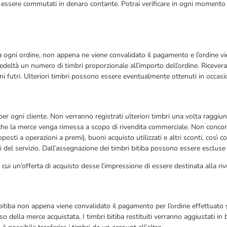
o essere commutati in denaro contante. Potrai verificare in ogni momento i
 ogni ordine, non appena ne viene convalidato il pagamento e l’ordine vie
fedeltà un numero di timbri proporzionale all’importo dell’ordine. Ricever
ni futri. Ulteriori timbri possono essere eventualmente ottenuti in occasi
ni cliente. Non verranno registrati ulteriori timbri una volta raggiunto t
che la merce venga rimessa a scopo di rivendita commerciale. Non concorron
ttoposti a operazioni a premi), buoni acquisto utilizzati e altri sconti, co
ti del servizio. Dall’assegnazione dei timbri bitiba possono essere escluse 
in cui un’offerta di acquisto desse l’impressione di essere destinata alla ri
bitiba non appena viene convalidato il pagamento per l’ordine effettuato 
reso della merce acquistata, I timbri bitiba restituiti verranno aggiustati in