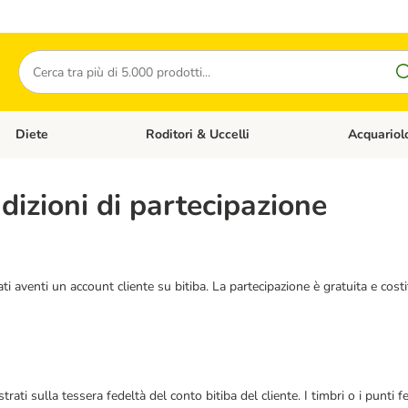
Cerca
Diete
Roditori & Uccelli
Acquariol
Gatti
Apri Menù Categoria: Cani
Apri Menù Categoria: Diete
Apri Menù Cat
izioni di partecipazione
ati aventi un account cliente su bitiba. La partecipazione è gratuita e costi
rati sulla tessera fedeltà del conto bitiba del cliente. I timbri o i punti 