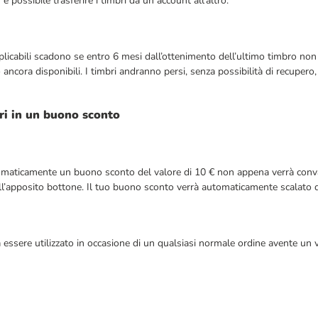
 è possibile trasferire i timbri da un account all’altro.
applicabili scadono se entro 6 mesi dall’ottenimento dell’ultimo timbro non
ancora disponibili. I timbri andranno persi, senza possibilità di recupero
ri in un buono sconto
 automaticamente un buono sconto del valore di 10 € non appena verrà conv
sull’apposito bottone. Il tuo buono sconto verrà automaticamente scalato 
 essere utilizzato in occasione di un qualsiasi normale ordine avente un 