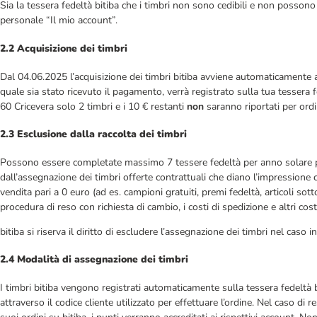
Sia la tessera fedeltà bitiba che i timbri non sono cedibili e non posson
personale “Il mio account”.
2.2 Acquisizione dei timbri
Dal 04.06.2025 l’acquisizione dei timbri bitiba avviene automaticamente a
quale sia stato ricevuto il pagamento, verrà registrato sulla tua tessera 
60 Cricevera solo 2 timbri e i 10 € restanti
non
saranno riportati per ordi
2.3 Esclusione dalla raccolta dei timbri
Possono essere completate massimo 7 tessere fedeltà per anno solare per og
dall’assegnazione dei timbri offerte contrattuali che diano l’impressione 
vendita pari a 0 euro (ad es. campioni gratuiti, premi fedeltà, articoli so
procedura di reso con richiesta di cambio, i costi di spedizione e altri cos
bitiba si riserva il diritto di escludere l’assegnazione dei timbri nel caso 
2.4 Modalità di assegnazione dei timbri
I timbri bitiba vengono registrati automaticamente sulla tessera fedeltà 
attraverso il codice cliente utilizzato per effettuare l’ordine. Nel caso di 