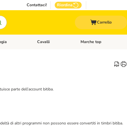
Contattaci!
Riordina
Carrello
ogia
Cavalli
Marche top
egoria: Roditori & Uccelli
Apri Menù Categoria: Acquariologia
Apri Menù Categoria: Cavalli
tuisce parte dell’account bitiba.
fedeltà di altri programmi non possono essere convertiti in timbri bitiba.