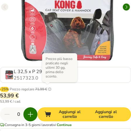
Prezzo più basso
praticato negli
ultimi 30 gg,
L 32,5 x P 29,5 x H 9 cm
prima dello
sconto.
2517323.0
-25%
Prezzo regolare
71,99 €
53,99 €
53,99 € / cad.
Aggiungi al
Aggiungi al
carrello
carrello
Consegna in 3-5 giorni lavorativi
Continua