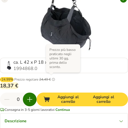
Prezzo più basso
praticato negli
ultimi 30 gg,
ca. L 42 x P 18 x H 25 cm
prima dello
sconto.
1994868.0
-24.99%
Prezzo regolare
24,49 €
18,37 €
Aggiungi al
Aggiungi al
carrello
carrello
Consegna in 3-5 giorni lavorativi
Continua
Descrizione