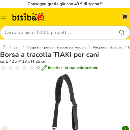
Consegna gratis già con 49 € di spesa**
Overview
catalogo
Cerca
Cani
Trasportini per cani e accessori viaggio
Pieghevoli & borse
B
Borsa a tracolla TIAKI per cani
ca. L 42 x P 18 x H 25 cm
Inserisci la tua valutazione
(
0
)