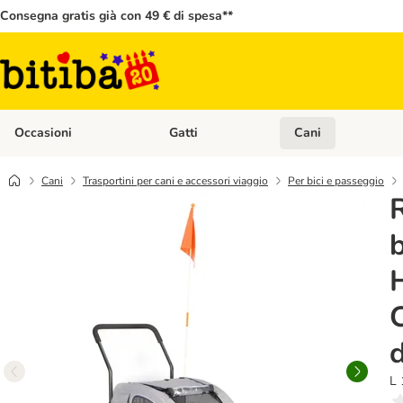
Consegna gratis già con 49 € di spesa**
Occasioni
Gatti
Cani
Apri Menù Categoria: Occasioni
Apri Menù Categoria: 
Cani
Trasportini per cani e accessori viaggio
Per bici e passeggio
b
L 