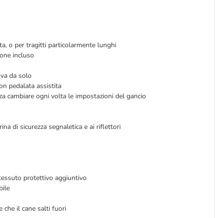
ta, o per tragitti particolarmente lunghi
ione incluso
uova da solo
con pedalata assistita
enza cambiare ogni volta le impostazioni del gancio
rina di sicurezza segnaletica e ai riflettori
a
n tessuto protettivo aggiuntivo
bile
che il cane salti fuori