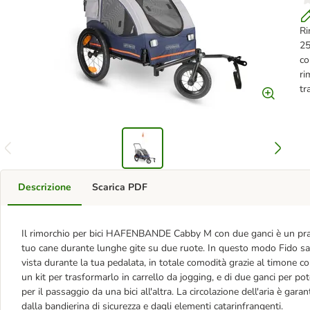
Ri
25
co
ri
tr
Descrizione
Scarica PDF
Il rimorchio per bici HAFENBANDE Cabby M con due ganci è un pratico
tuo cane durante lunghe gite su due ruote. In questo modo Fido sarà
vista durante la tua pedalata, in totale comodità grazie al timone c
un kit per trasformarlo in carrello da jogging, e di due ganci per p
per il passaggio da una bici all'altra. La circolazione dell'aria è garant
dalla bandierina di sicurezza e dagli elementi catarinfrangenti.