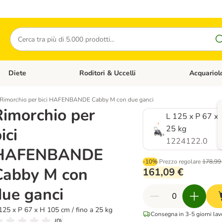
Cerca
Diete
Roditori & Uccelli
Acquariol
Gatti
Apri Menù Categoria: Cani
Apri Menù Categoria: Diete
Apri Menù Cat
Rimorchio per bici HAFENBANDE Cabby M con due ganci
Rimorchio per
L 125 x P 67 x 
25 kg
ici
1224122.0
HAFENBANDE
-10%
Prezzo regolare
178,99
Cabby M con
161,09 €
due ganci
125 x P 67 x H 105 cm / fino a 25 kg
Consegna in 3-5 giorni lavo
(
0
)