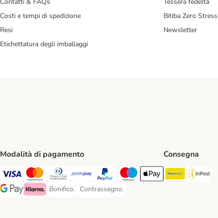
Contatti & FAQs
Tessera fedeltà
Costi e tempi di spedizione
Bitiba Zero Stress
Resi
Newsletter
Etichettatura degli imballaggi
Modalità di pagamento
Consegna
Poste Ital
In
Visa. Payment Method
Mastercard. Payment Method
Diners Club. Payment Method
Postepay. Payment Method
PayPal. Payment Method
Maestro. Payment Method
Apple pay. Payment Met
Bonifico.
Contrassegno.
Bonifico. Payment Method
Contrassegno. Payment Method
Google Pay Payment Method
Klarna Payment Method