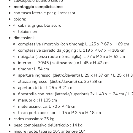
salvaspazio quando chiuso
montaggio semplicissimo
con tasca laterale per gli accessori
colore:
cabina: grigio, blu scuro
telaio: nero
dimensioni:
complessive rimorchio (con timone): L 125 x P 67 x H 69 cm
complessive carrello da jogging : L 119 x P 67 x H 105 
ripiegato (senza ruote né maniglia): L 77 x P 25 x H 52 cm
interno : L 70/45 ( sotto/sopra ) x L 45 x H 47 cm
timone : L 54 cm
apertura ingresso: (dietro/davanti) L 29 x H 37 cm / L 25 x H 
altezza ingresso: (dietro/davanti) ca. 25 / 39 cm
apertura tetto: L 25 x B 21 cm
finestrella con rete: (laterale/superiore) 2x L 40 x H 24 cm / L
manubrio : H 105 cm
materassino: ca. L 70 x P 45 cm
tasca porta accessori: L 15 x P 3,5 x H 18 cm
carico massimo: 25 kg
peso complessivo dell'articolo : 14 kg
misure ruote: laterali 16“, anteriore 10“