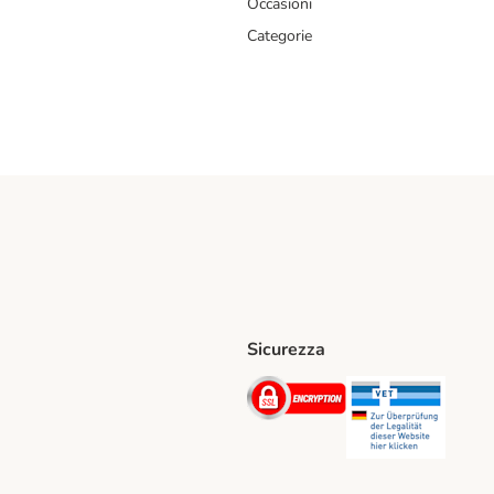
Occasioni
Categorie
Sicurezza
iane. Shipping Method
Post. Shipping Method
Security
Securit
hod