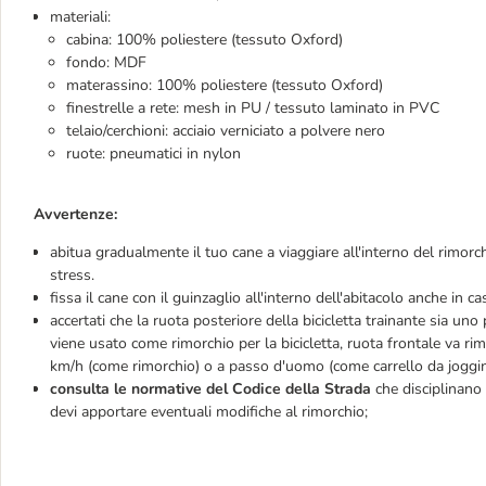
materiali:
cabina: 100% poliestere (tessuto Oxford)
fondo: MDF
materassino: 100% poliestere (tessuto Oxford)
finestrelle a rete: mesh in PU / tessuto laminato in PVC
telaio/cerchioni: acciaio verniciato a polvere nero
ruote: pneumatici in nylon
Avvertenze:
abitua gradualmente il tuo cane a viaggiare all'interno del rimorc
stress.
fissa il cane con il guinzaglio all'interno dell'abitacolo anche in cas
accertati che la ruota posteriore della bicicletta trainante sia u
viene usato come rimorchio per la bicicletta, ruota frontale va 
km/h (come rimorchio) o a passo d'uomo (come carrello da joggin
consulta le normative del Codice della Strada
che disciplinano 
devi apportare eventuali modifiche al rimorchio;