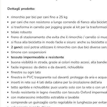
Dettagli prodotto:
rimorchio per bici per cani fino a 25 kg
per cani che non resistono a lungo correndo di fianco alla biciclet
si trasforma in carrello per jogging grazie al kit per la trasformaz
telaio robusto
freno di stazionamento che evita che il rimorchio / carrello si m
si fissa alla bicicletta in modo facile e sicuro: anche su biciclette 
2 ganci:
così potrai utilizzare il rimorchio con due bici diverse s
timone con sospensioni
tessuto impermeabile e resistente
buona visibilità in strada, grazie ai colori molto accesi, alla bandie
facile ingresso: da dietro e da davanti, richiudibile
finestre su ogni lato
finestra in PVC trasparente sul davanti: protegge da aria e acqu
inserti in rete sui 4 lati della cabina per la circolazione dell'aria
tetto apribile e richiudibile: puoi usarlo solo con la rete o con u
fondo resistente in legno rivestito con tessuto Oxford impermea
con materassino imbottito estraibile e lavabile
comprende un guinzaglio corto regolabile in lunghezza per evitare 