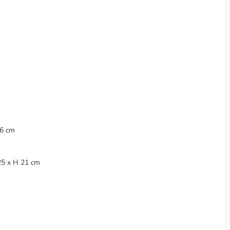
cm
36 cm
 25 x H 21 cm