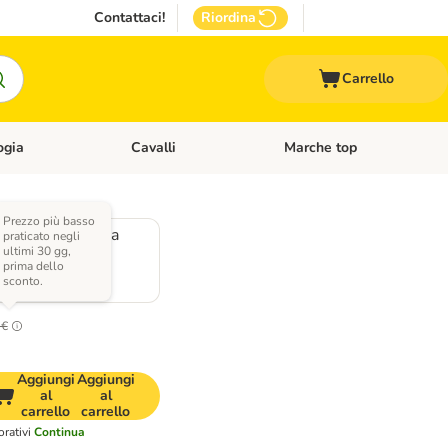
Contattaci!
Riordina
Carrello
ogia
Cavalli
Marche top
egoria: Roditori & Uccelli
Apri Menù Categoria: Acquariologia
Apri Menù Categoria: Cavalli
Prezzo più basso
H 105 cm / fino a
praticato negli
ultimi 30 gg,
prima dello
sconto.
 €
Aggiungi
Aggiungi
al
al
carrello
carrello
rativi
Continua