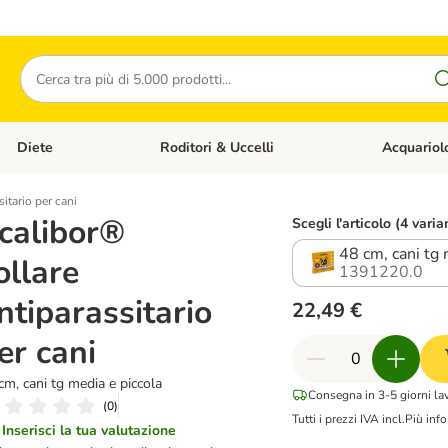
Cerca
Diete
Roditori & Uccelli
Acquariol
Gatti
Apri Menù Categoria: Cani
Apri Menù Categoria: Diete
Apri Menù Cat
itario per cani
calibor®
Scegli l'articolo (4 varia
48 cm, cani tg 
ollare
1391220.0
ntiparassitario
22,49 €
er cani
cm, cani tg media e piccola
Consegna in 3-5 giorni lav
(
0
)
Tutti i prezzi IVA incl.
Più info
Inserisci la tua valutazione