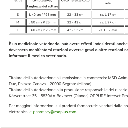
Taglia
complessiva /
Circonferenza collo
rete
larghezza del collare
S
L 40 cm / P25 mm
22 - 33 cm
ca. L 17 cm
M
L 50 cm / P 25 mm
32 - 43 cm
ca. L 27 cm
L
L 60 cm / P 25 mm
42 - 53 cm
ca. L 37 mm
È un medicinale veterinario, può avere effetti indesiderati anche 
dovessero manifestarsi reazioni avverse gravi o altre reazioni no
informare il medico veterinario.
Titolare dell'autorizzazione all'immissione in commercio: MSD Animal
Due, Palazzo Canova - 20090 Segrate (Milano)
Titolare dell'autorizzazione alla produzione responsabile del rilascio
Körverstraat 35 - 5830AA Boxmeer (Olanda) OPPURE Intervet Produc
Per maggiori informazioni sui prodotti farmaceutici venduti dalla no
elettronica:
e-pharmacy@zooplus.com
.