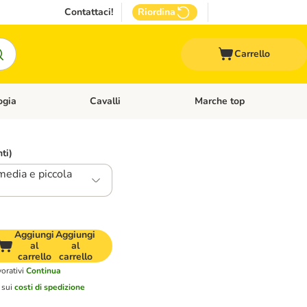
Contattaci!
Riordina
Carrello
ogia
Cavalli
Marche top
egoria: Roditori & Uccelli
Apri Menù Categoria: Acquariologia
Apri Menù Categoria: Cavalli
nti)
media e piccola
Aggiungi
Aggiungi
al
al
carrello
carrello
orativi
Continua
 sui
costi di spedizione