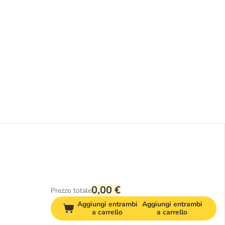
0,00 €
Prezzo totale
Aggiungi entrambi
Aggiungi entrambi
a carrello
a carrello