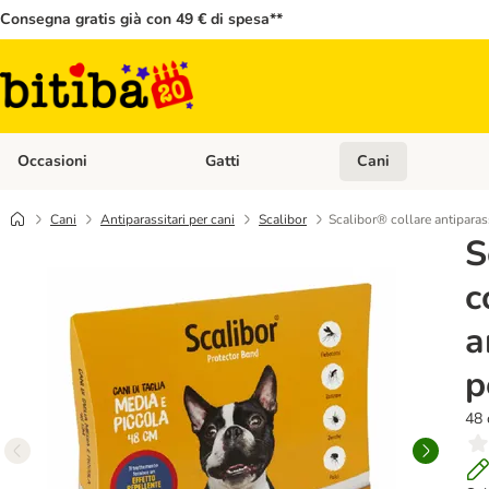
Consegna gratis già con 49 € di spesa**
Occasioni
Gatti
Cani
Apri Menù Categoria: Occasioni
Apri Menù Categoria: 
Cani
Antiparassitari per cani
Scalibor
Scalibor® collare antiparass
S
c
a
p
48 