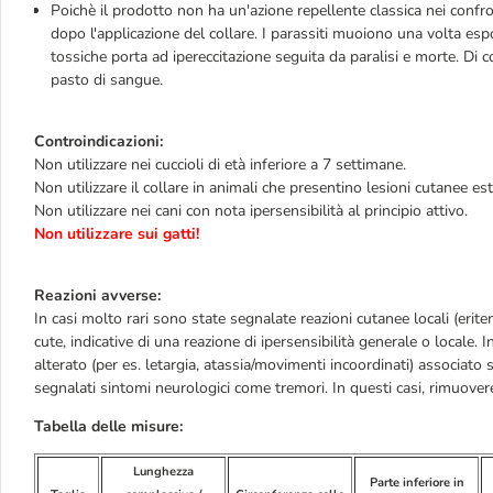
Poichè il prodotto non ha un'azione repellente classica nei confro
dopo l'applicazione del collare. I parassiti muoiono una volta espo
tossiche porta ad ipereccitazione seguita da paralisi e morte. Di
pasto di sangue.
Controindicazioni:
Non utilizzare nei cuccioli di età inferiore a 7 settimane.
Non utilizzare il collare in animali che presentino lesioni cutanee es
Non utilizzare nei cani con nota ipersensibilità al principio attivo.
Non utilizzare sui gatti!
Reazioni avverse:
In casi molto rari sono state segnalate reazioni cutanee locali (eritem
cute, indicative di una reazione di ipersensibilità generale o local
alterato (per es. letargia, atassia/movimenti incoordinati) associato
segnalati sintomi neurologici come tremori. In questi casi, rimuover
Tabella delle misure:
Lunghezza
Parte inferiore in