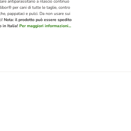
lare antiparassitario a rilascio continuo
libor® per cani di tutte le taglie, contro
che, pappataci e pulci. Da non usare sui
ti!
Nota: il prodotto può essere spedito
o in Italia!
Per maggiori informazioni...