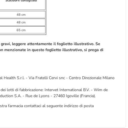
Scalibor® consigliato
48 cm
48 cm
65 cm
gravi, leggere attentamente il foglietto illustrativo. Se
n menzionate in questo foglietto illustrativo, si prega di
 Health S.r.l. - Via Fratelli Cervi snc - Centro Direzionale Milano
 dei lotti di fabbricazione: Intervet International B.V. - Wim de
tion S.A. - Rue de Lyons - 27460 Igoville (Francia).
stra farmacia contattaci al seguente indirizzo di posta