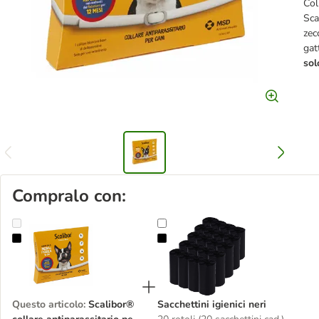
Col
Sca
zec
gat
sol
Compralo con:
Scalibor® collare antiparassitario per cani
Sacchettini igienici neri
Questo articolo
:
Scalibor®
Sacchettini igienici neri