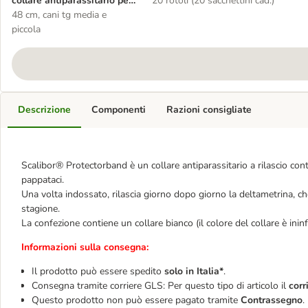
collare antiparassitario per
20 rotoli (20 sacchettini cad.)
cani
48 cm, cani tg media e
piccola
Descrizione
Componenti
Razioni consigliate
Scalibor® Protectorband è un collare antiparassitario a rilascio con
pappataci.
Una volta indossato, rilascia giorno dopo giorno la deltametrina, che
stagione.
La confezione contiene un collare bianco (il colore del collare è ininfl
Informazioni sulla consegna:
Il prodotto può essere spedito
solo in Italia*
.
Consegna tramite corriere GLS: Per questo tipo di articolo il
corr
Questo prodotto non può essere pagato tramite
Contrassegno
.